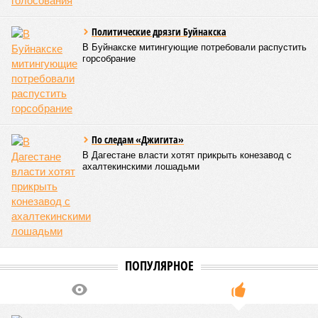
В Чародинском районе на дороге «Цуриб – Арчиб»
транспортное сообщение с 18 населёнными пунктами было
восстановлено по временной схеме, однако подъездные
пути к двум селам всё ещё остаются заблокированными.
Ранее в Унцукульском районе Дагестана из-за
повреждения дорожного полотна протяжённостью 110
метров и серьёзных нарушений в системе водоснабжения
был объявлен режим ЧС. Для борьбы с паводками в
республике активно задействуют волонтёров.
Галина Летова
Опубликовано:
13.07.2026 16:12
Отредактировано:
13.07.2026 16:12
В Кисловодске
готовятся к запуску
первого
электротакси
КОММЕНТАРИИ
0
ПОСЛЕДНИЕ НОВОСТИ