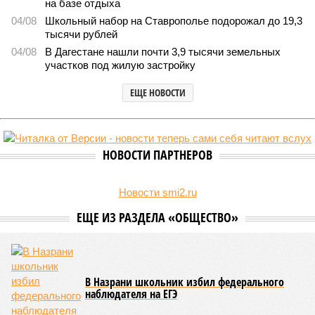
В Дагестане после ливней 18 сёл остаются без транспортного сообщения
(фото: Министерство транспорта и дорожного хозяйства Республики
Дагестан)
Министерство транспорта Республики Дагестан обнародовало
актуальную сводку о ходе ликвидации последствий мощных
ливней, обрушившихся на регион.
Согласно официальным данным на 13 июля, дорожным
службам удалось восстановить транспортное сообщение
на 17 ранее пострадавших участках автомобильных дорог,
однако 18 населённых пунктов всё ещё пребывают в
транспортной блокаде.
Напомним, что мощнейшие дожди, прошедшие 8 июля,
нанесли колоссальный урон дорожной инфраструктуре, в
результате чего на пике разгула стихии без связи с