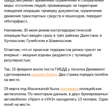
предусматривает временные ограничения и специальные
меры: отселение людей, проживающих на территории
поведения операции, проверку документов, ограничение
движения транспортных средств и пешеходов, передает
«Интерфакс».
Напомним, 30 июня режим контртеррористической
операции был введён сразу в трёх районах Дагестана: в
Хунзахском, Гунибском и Шамильском.
Отметим, что от происков террористов регион трясет не
впервые – мощные взрывы раздаются с пугающей
регулярностью.
Так, 15 февраля возле поста ГИБДД у поселка Джемикент
сдетонировала
мощная бомба.
Два стража порядка погибли
на месте.
29 марта под Махачкалой была
подорвана
полицейская
автоколонна. По некоторым данным, в двух бронированных
автомобилях «Урал» и «УАЗ» находились 13 человек. Один
погиб на месте.