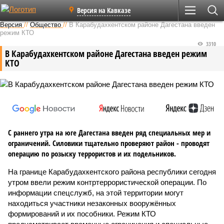
Версия на Кавказе
Версия
//
Общество
//
В Карабудахкентском районе Дагестана введен
режим КТО
3310
В Карабудахкентском районе Дагестана введен режим
КТО
С раннего утра на юге Дагестана введен ряд специальных мер и
ограничений. Силовики тщательно проверяют район - проводят
операцию по розыску террористов и их подельников.
На границе Карабудахкентского района республики сегодня
утром ввели режим контртеррористической операции. По
информации спецслужб, на этой территории могут
находиться участники незаконных вооружённых
формирований и их пособники. Режим КТО