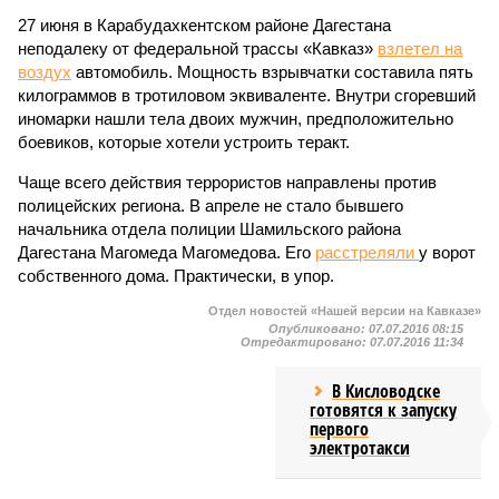
27 июня в Карабудахкентском районе Дагестана
неподалеку от федеральной трассы «Кавказ»
взлетел на
воздух
автомобиль. Мощность взрывчатки составила пять
килограммов в тротиловом эквиваленте. Внутри сгоревший
иномарки нашли тела двоих мужчин, предположительно
боевиков, которые хотели устроить теракт.
Чаще всего действия террористов направлены против
полицейских региона. В апреле не стало бывшего
начальника отдела полиции Шамильского района
Дагестана Магомеда Магомедова. Его
расстреляли
у ворот
собственного дома. Практически, в упор.
Отдел новостей «Нашей версии на Кавказе»
Опубликовано:
07.07.2016 08:15
Отредактировано:
07.07.2016 11:34
В Кисловодске
готовятся к запуску
первого
электротакси