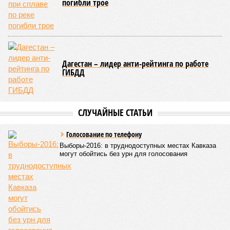
пор, пока не спадёт уровень воды в реке Кара-Койсу, что
ожидается не ранее 17 июля.
В Дахадаевском районе транспортное сообщение с одним
из сёл прервано из-за масштабного оползня, сошедшего на
проезжую часть дороги Ашты – Дирбакмахи, и открыть
движение там планируют лишь 18 июля. В Рутульском
районе без транспортного сообщения продолжают
оставаться ещё три населённых пункта.
В Тляратинском районе специалистам удалось наладить
сообщение с семью сёлами по временной схеме. В
Унцукульском районе движение по-прежнему полностью
перекрыто на автомобильной дороге «Араканская
площадка – Унцукуль – Сагринский мост», при этом
организованы объездные маршруты, а непосредственно к
аварийно-восстановительным работам рассчитывают
приступить только после существенного снижения напора
воды, сбрасываемой из штольни Ирганайской ГЭС,
ориентировочно к 15 августа.