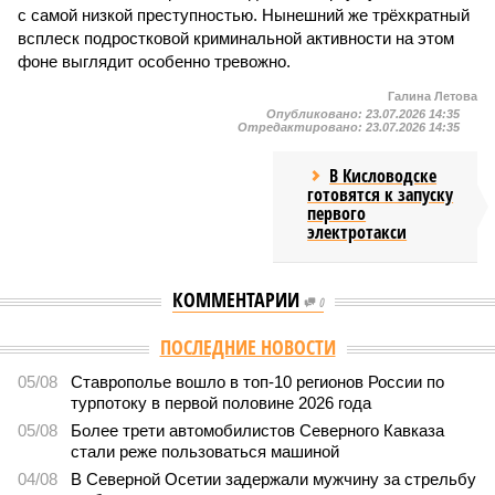
с самой низкой преступностью. Нынешний же трёхкратный
всплеск подростковой криминальной активности на этом
фоне выглядит особенно тревожно.
Галина Летова
Опубликовано:
23.07.2026 14:35
Отредактировано:
23.07.2026 14:35
В Кисловодске
готовятся к запуску
первого
электротакси
КОММЕНТАРИИ
0
Версия
//
Общество
//
В Дагестане после ливней 18 сёл остаются без
транспортного сообщения
2840
Отрезанные от большой земли
В Дагестане после ливней 18 сёл остаются без
транспортного сообщения