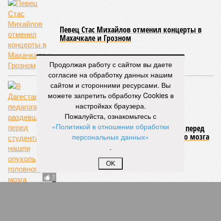
05/08
Ставрополье вошло в топ-10 регионов России по
турпотоку в первой половине 2026 года
05/08
Более трети автомобилистов Северного Кавказа
стали реже пользоваться машиной
04/08
В Северной Осетии задержали мужчину за стрельбу
Продолжая работу с сайтом вы даете
на базе отдыха
согласие на обработку данных нашим
04/08
Школьный набор на Ставрополье подорожал до 19,3
сайтом и сторонними ресурсами. Вы
тысячи рублей
можете запретить обработку Cookies в
04/08
В Дагестане нашли почти 3,9 тысячи земельных
настройках браузера.
участков под жилую застройку
Пожалуйста, ознакомьтесь с
«Политикой в отношении обработки
ЕЩЕ НОВОСТИ
персональных данных»
.
OK
НОВОСТИ ПАРТНЕРОВ
Новости smi2.ru
ЕЩЕ ИЗ РАЗДЕЛА «ОБЩЕСТВО»