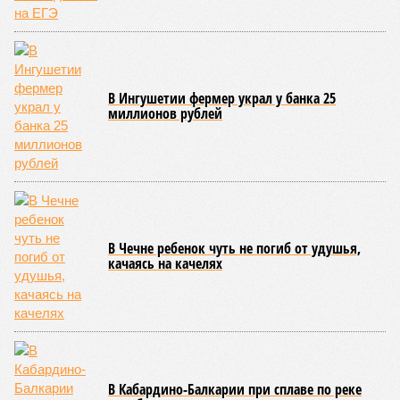
внешним миром оказались жители 53 сёл. К 12 июля эта
цифра сократилась до 23, и сейчас в профильном
ведомстве фиксируют дальнейшее улучшение обстановки.
В Агульском районе вследствие частичного обрушения
каменно-арочного моста полностью прервано сообщение с
селом Буршаг, и возобновить движение там рассчитывают
лишь к 17 июля.
В Гунибском районе на стратегической дороге «Гуниб –
Кумух» бурные потоки полностью уничтожили подъездные
пути к мостовому переходу, в результате чего от внешнего
мира оказались отрезаны сразу шесть населённых
пунктов. Ещё четыре посёлка лишились транспортного
сообщения в Лакском районе, где в настоящий момент
функционирует временная схема движения.
На региональной трассе «Мамраш – Ташкапур –
Араканский мост», пролегающей по Гергебильскому району,
водная стихия размыла дорожное полотно на семи
различных отрезках, и весь автомобильный поток был
вынужденно пущен по альтернативным маршрутам до тех