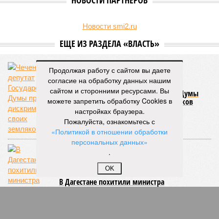
НОВОСТИ ПАРТНЕРОВ
Новости smi2.ru
ЕЩЕ ИЗ РАЗДЕЛА «ВЛАСТЬ»
Продолжая работу с сайтом вы даете
согласие на обработку данных нашим
сайтом и сторонними ресурсами. Вы
Чеченский депутат Государственной Думы
можете запретить обработку Cookies в
против дискриминации своих земляков
настройках браузера.
Пожалуйста, ознакомьтесь с
«Политикой в отношении обработки
персональных данных»
.
OK
В Дагестане похитили министра
строительства и ЖКХ республики Ибрагима
Казибекова