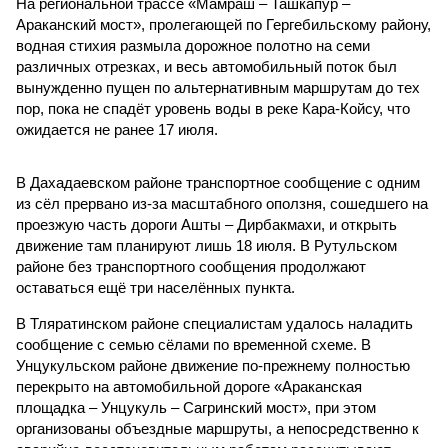
На региональной трассе «Мамраш – Ташкапур –
Араканский мост», пролегающей по Гергебильскому району,
водная стихия размыла дорожное полотно на семи
различных отрезках, и весь автомобильный поток был
вынужденно пущен по альтернативным маршрутам до тех
пор, пока не спадёт уровень воды в реке Кара-Койсу, что
ожидается не ранее 17 июля.
В Дахадаевском районе транспортное сообщение с одним
из сёл прервано из-за масштабного оползня, сошедшего на
проезжую часть дороги Ашты – Дирбакмахи, и открыть
движение там планируют лишь 18 июля. В Рутульском
районе без транспортного сообщения продолжают
оставаться ещё три населённых пункта.
В Тляратинском районе специалистам удалось наладить
сообщение с семью сёлами по временной схеме. В
Унцукульском районе движение по-прежнему полностью
перекрыто на автомобильной дороге «Араканская
площадка – Унцукуль – Сагринский мост», при этом
организованы объездные маршруты, а непосредственно к