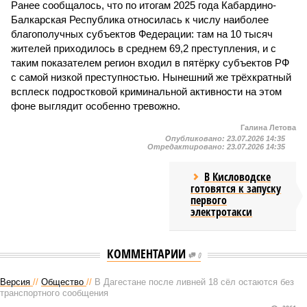
Ранее сообщалось, что по итогам 2025 года Кабардино-
Балкарская Республика относилась к числу наиболее
благополучных субъектов Федерации: там на 10 тысяч
жителей приходилось в среднем 69,2 преступления, и с
таким показателем регион входил в пятёрку субъектов РФ
с самой низкой преступностью. Нынешний же трёхкратный
всплеск подростковой криминальной активности на этом
фоне выглядит особенно тревожно.
Галина Летова
Опубликовано:
23.07.2026 14:35
Отредактировано:
23.07.2026 14:35
В Кисловодске
готовятся к запуску
первого
электротакси
КОММЕНТАРИИ
0
Версия
//
Общество
//
В Дагестане после ливней 18 сёл остаются без
транспортного сообщения