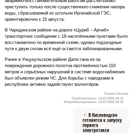
аварийно-восстановительным работам рассчитывают
приступить только после существенного снижения напора
воды, сбрасываемой из штольни Ирганайской ГЭС,
ориентировочно к 15 августа.
В Чародинском районе на дороге «Цуриб – Арчиб»
транспортное сообщение с 18 населёнными пунктами было
восстановлено по временной схеме, однако подъездные
пути к двум селам всё ещё остаются заблокированными.
Ранее в Унцукульском районе Дагестана из-за
повреждения дорожного полотна протяжённостью 110
метров и серьёзных нарушений в системе водоснабжения
был объявлен режим ЧС. Для борьбы с паводками в
республике активно задействуют волонтёров.
Галина Летова
Опубликовано:
13.07.2026 16:12
Отредактировано:
13.07.2026 16:12
В Кисловодске
готовятся к запуску
первого
электротакси