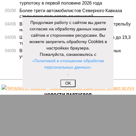
турпотоку в первой половине 2026 года
05/08
Более трети автомобилистов Северного Кавказа
стали реже пользоваться машиной
Продолжая работу с сайтом вы даете
04/08
В Северной Осетии задержали мужчину за стрельбу
согласие на обработку данных нашим
на базе отдыха
сайтом и сторонними ресурсами. Вы
04/08
Школьный набор на Ставрополье подорожал до 19,3
можете запретить обработку Cookies в
тысячи рублей
настройках браузера.
04/08
В Дагестане нашли почти 3,9 тысячи земельных
Пожалуйста, ознакомьтесь с
участков под жилую застройку
«Политикой в отношении обработки
персональных данных»
ЕЩЕ НОВОСТИ
.
OK
НОВОСТИ ПАРТНЕРОВ
Новости smi2.ru
ЕЩЕ ИЗ РАЗДЕЛА «ОБЩЕСТВО»