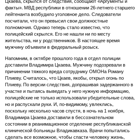
Цкаева, скрылся от следствия, сообщают «Аргументы и
факты». МВД республики в отношении 26-летнего старшего
лейтенанта возбудило уголовное дело. Следователи
посчитали, что он превысил свои должностные
полномочия. Однако теперь стало известно, что
полицейский скрылся. Его не нашли ни по месту
жительства, ни у родственников. В настоящее время
мужчину объявили в федеральный розыск.
Напомним, в октябре прошлого года в отдел полиции
доставили Владимира Цкаева. Мужчину подозревали в
причинении тяжкого вреда сотруднику ОМОНа Роману
Плиеву. Считалось, что Цкаев, якобы, открыл огонь по
Плиеву. По версии следствия, допрашивая задержанного в
участке и пытаясь выведать у него нужную информацию,
полицейские не только использовали убедительные слова,
но и распускали руки. И, по-видимому, увлеклись,
поскольку несколько часов спустя, в ночь на 1 ноября,
Владимира Цкаева доставили в бессознательном
состоянии в реанимационное отделение республиканской
клинической больницы Владикавказа. Врачи попытались
сделать все возможное, чтобы спасти человеку жизнь,