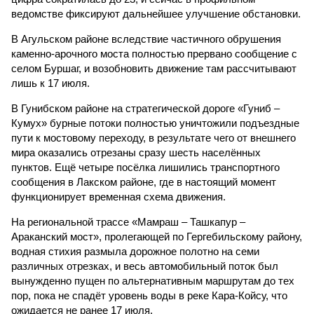
ведомстве фиксируют дальнейшее улучшение обстановки.
В Агульском районе вследствие частичного обрушения
каменно-арочного моста полностью прервано сообщение с
селом Буршаг, и возобновить движение там рассчитывают
лишь к 17 июля.
В Гунибском районе на стратегической дороге «Гуниб –
Кумух» бурные потоки полностью уничтожили подъездные
пути к мостовому переходу, в результате чего от внешнего
мира оказались отрезаны сразу шесть населённых
пунктов. Ещё четыре посёлка лишились транспортного
сообщения в Лакском районе, где в настоящий момент
функционирует временная схема движения.
На региональной трассе «Мамраш – Ташкапур –
Араканский мост», пролегающей по Гергебильскому району,
водная стихия размыла дорожное полотно на семи
различных отрезках, и весь автомобильный поток был
вынужденно пущен по альтернативным маршрутам до тех
пор, пока не спадёт уровень воды в реке Кара-Койсу, что
ожидается не ранее 17 июля.