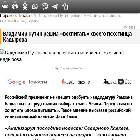
0
0
0
Версия на Кавказе
Версия
//
Власть
//
Владимир Путин решил «воспитать» своего
пехотинца Кадырова
3631
Владимир Путин решил «воспитать» своего пехотинца
Кадырова
http://www.stav.kp.ru
Российский президент не спешит одобрять кандидатуру Рамзана
Кадырова на предстоящих выборах главы Чечни. Перед этим он
хочет его «повоспитывать». Такое мнение высказал российский
оппозиционный политик Илья Яшин.
«Анализируя последние новости Северного Кавказа,
нет однозначного ответа на вопрос – кто займет