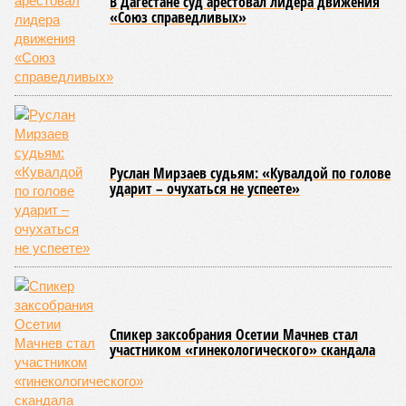
до 2 тысяч человек.
В то же время в Дальневосточном и Уральском
федеральных округах ведомство зафиксировало снижение
показателя – до 1,1 тысячи в каждом из этих
макрорегионов.
Ранее сообщалось, что по итогам 2025 года Кабардино-
Балкарская Республика относилась к числу наиболее
благополучных субъектов Федерации: там на 10 тысяч
жителей приходилось в среднем 69,2 преступления, и с
таким показателем регион входил в пятёрку субъектов РФ
с самой низкой преступностью. Нынешний же трёхкратный
всплеск подростковой криминальной активности на этом
фоне выглядит особенно тревожно.
Галина Летова
Опубликовано:
23.07.2026 14:35
Отредактировано:
23.07.2026 14:35
В Кисловодске
готовятся к запуску
первого