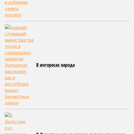
Эти данные
приводит
ТАСС, ссылаясь на отчёт
Министерства внутренних дел Российской Федерации.
В масштабах всей страны картина также выглядит
тревожно: за первое полугодие общее количество
несовершеннолетних преступников увеличилось по
сравнению с аналогичным периодом минувшего года на 945
человек и достигло отметки в 11,4 тысячи.
В Чукотском автономном округе число малолетних
нарушителей закона выросло с одного до шести, в
Чеченской Республике, где годом ранее таковых не было
вовсе, теперь зафиксировано восемь случаев, а в
Пензенской области показатель и вовсе подскочил с 39 до
87 человек.
Наибольший абсолютный прирост подростковой
преступности зафиксирован в трёх федеральных округах.
В Северо-Западном федеральном округе количество таких
правонарушителей выросло с 937 до 1,1 тысячи, в
Приволжском – с 2,2 до 2,3 тысячи, а в Центральном – с 1,8