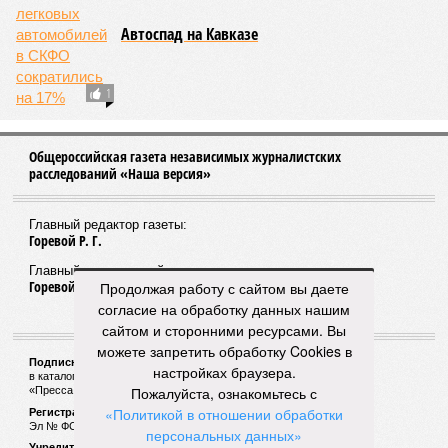
04/08
В Дагестане нашли почти 3,9 тысячи земельных
участков под жилую застройку
ЕЩЕ НОВОСТИ
НОВОСТИ ПАРТНЕРОВ
Новости smi2.ru
ЕЩЕ ИЗ РАЗДЕЛА «ВЛАСТЬ»
Продолжая работу с сайтом вы даете
согласие на обработку данных нашим
сайтом и сторонними ресурсами. Вы
можете запретить обработку Cookies в
В Дагестане депутат сельсовета обвиняется в
избиении своего коллеги
настройках браузера.
Пожалуйста, ознакомьтесь с
«Политикой в отношении обработки
персональных данных»