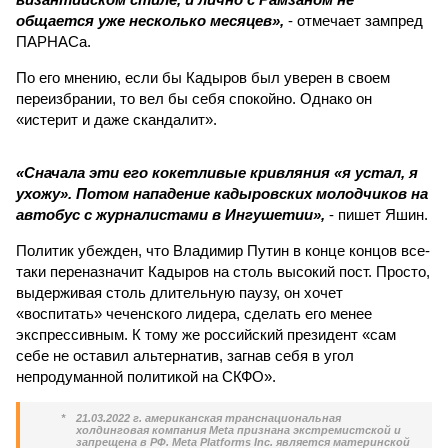
общается уже несколько месяцев»,
- отмечает зампред
ПАРНАСа.
По его мнению, если бы Кадыров был уверен в своем
переизбрании, то вел бы себя спокойно. Однако он
«истерит и даже скандалит».
«Сначала эти его кокетливые кривляния «я устал, я
ухожу». Потом нападение кадыровских молодчиков на
автобус с журналистами в Ингушетии»,
- пишет Яшин.
Политик убежден, что Владимир Путин в конце концов все-
таки переназначит Кадыров на столь высокий пост. Просто,
выдерживая столь длительную паузу, он хочет
«воспитать» чеченского лидера, сделать его менее
экспрессивным. К тому же российский президент «сам
себе не оставил альтернатив, загнав себя в угол
непродуманной политикой на СКФО».
*
21.03.2022 г. американская транснациональная
холдинговая компания Meta признана экстремистской и
запрещена в РФ. Meta Platforms Inc. является материнской