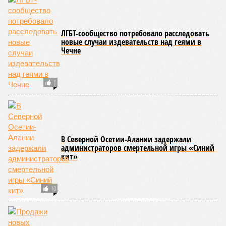
Галина Летова
Опубликовано:
13.07.2026 16:12
Отредактировано:
13.07.2026 16:12
В Кисловодске
готовятся к запуску
первого
электротакси
КОММЕНТАРИИ
0
ПОСЛЕДНИЕ НОВОСТИ
05/08
Ставрополье вошло в топ-10 регионов России по
турпотоку в первой половине 2026 года
05/08
Более трети автомобилистов Северного Кавказа
стали реже пользоваться машиной
04/08
В Северной Осетии задержали мужчину за стрельбу
на базе отдыха
04/08
Школьный набор на Ставрополье подорожал до 19,3
тысячи рублей