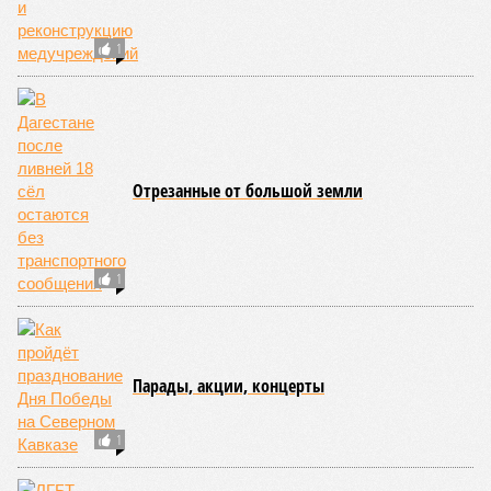
В Тляратинском районе специалистам удалось наладить
сообщение с семью сёлами по временной схеме. В
Унцукульском районе движение по-прежнему полностью
перекрыто на автомобильной дороге «Араканская
площадка – Унцукуль – Сагринский мост», при этом
организованы объездные маршруты, а непосредственно к
аварийно-восстановительным работам рассчитывают
приступить только после существенного снижения напора
воды, сбрасываемой из штольни Ирганайской ГЭС,
ориентировочно к 15 августа.
В Чародинском районе на дороге «Цуриб – Арчиб»
транспортное сообщение с 18 населёнными пунктами было
восстановлено по временной схеме, однако подъездные
пути к двум селам всё ещё остаются заблокированными.
Ранее в Унцукульском районе Дагестана из-за
повреждения дорожного полотна протяжённостью 110
метров и серьёзных нарушений в системе водоснабжения
был объявлен режим ЧС. Для борьбы с паводками в
республике активно задействуют волонтёров.