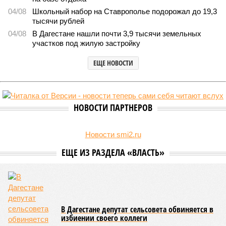
Кабардино-Балкария и Северная Осетия попали в топ-5 антирейтинга по
детской преступности (фото: pixabay.com/fsHH)
Две республики Северного Кавказа продемонстрировали
существенный рост детской преступности по итогам первого
полугодия 2026-го.
В Кабардино-Балкарской Республике за первые шесть
месяцев текущего года было зафиксировано 58
несовершеннолетних, совершивших уголовно наказуемые
деяния, что превышает показатель за аналогичный период
2025-го более чем в три раза, когда таковых насчитывалось
всего 16 человек.
В соседней Северной Осетии число подростков-
правонарушителей подскочило с 10 до 17. Обе
северокавказские республики в итоге оказались в первой
пятёрке общероссийского антирейтинга.