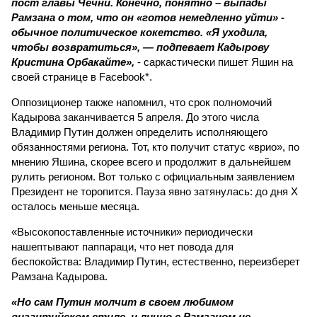
пост главы Чечни. Конечно, понятно – выпады
Рамзана о том, что он «готов немедленно уйти» -
обычное политическое кокетство. «Я уходила,
чтобы возвратиться», — подпевает Кадырову
Кристина Орбакайте»,
- саркастически пишет Яшин на
своей странице в Facebook*.
Оппозиционер также напомнил, что срок полномочий
Кадырова заканчивается 5 апреля. До этого числа
Владимир Путин должен определить исполняющего
обязанностями региона. Тот, кто получит статус «врио», по
мнению Яшина, скорее всего и продолжит в дальнейшем
рулить регионом. Вот только с официальным заявлением
Президент не торопится. Пауза явно затянулась: до дня Х
осталось меньше месяца.
«Высокопоставленные источники» периодически
нашептывают паппараци, что нет повода для
беспокойства: Владимир Путин, естественно, переизберет
Рамзана Кадырова.
«Но сам Путин молчит в своем любимом
византийском стиле, и лично с Рамзаном не