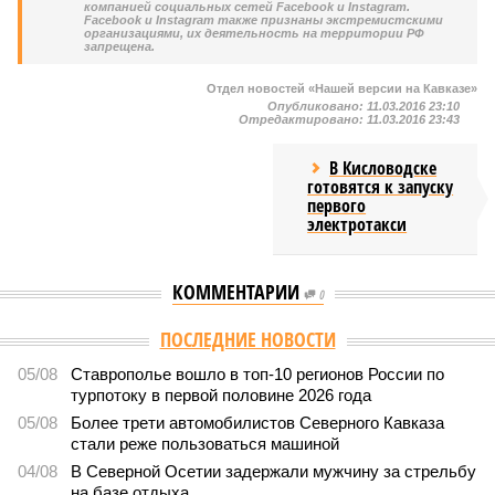
компанией социальных сетей Facebook и Instagram.
Facebook и Instagram также признаны экстремистскими
организациями, их деятельность на территории РФ
запрещена.
Отдел новостей «Нашей версии на Кавказе»
Опубликовано:
11.03.2016 23:10
Отредактировано:
11.03.2016 23:43
В Кисловодске
готовятся к запуску
первого
электротакси
КОММЕНТАРИИ
0
Версия
//
Общество
//
Кабардино-Балкария и Северная Осетия попали в
топ-5 антирейтинга по детской преступности
2047
Тревожная статистика
Кабардино-Балкария и Северная Осетия попали в топ-5
антирейтинга по детской преступности