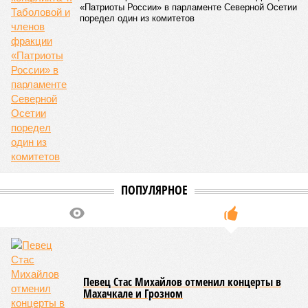
Министерство транспорта Республики Дагестан обнародовало
актуальную сводку о ходе ликвидации последствий мощных
ливней, обрушившихся на регион.
Согласно официальным данным на 13 июля, дорожным
службам удалось восстановить транспортное сообщение
на 17 ранее пострадавших участках автомобильных дорог,
однако 18 населённых пунктов всё ещё пребывают в
транспортной блокаде.
Напомним, что мощнейшие дожди, прошедшие 8 июля,
нанесли колоссальный урон дорожной инфраструктуре, в
результате чего на пике разгула стихии без связи с
внешним миром оказались жители 53 сёл. К 12 июля эта
цифра сократилась до 23, и сейчас в профильном
ведомстве фиксируют дальнейшее улучшение обстановки.
В Агульском районе вследствие частичного обрушения
каменно-арочного моста полностью прервано сообщение с
селом Буршаг, и возобновить движение там рассчитывают
лишь к 17 июля.
В Гунибском районе на стратегической дороге «Гуниб –