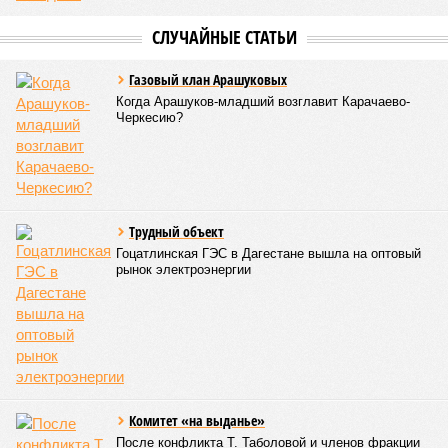
электротакси
КОММЕНТАРИИ
0
Версия
//
Общество
//
В Дагестане после ливней 18 сёл остаются без
транспортного сообщения
2719
Отрезанные от большой земли
В Дагестане после ливней 18 сёл остаются без
транспортного сообщения
В Дагестане после ливней 18 сёл остаются без транспортного сообщения
(фото: Министерство транспорта и дорожного хозяйства Республики
Дагестан)