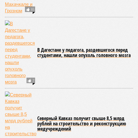
Кумух» бурные потоки полностью уничтожили подъездные
пути к мостовому переходу, в результате чего от внешнего
мира оказались отрезаны сразу шесть населённых
пунктов. Ещё четыре посёлка лишились транспортного
сообщения в Лакском районе, где в настоящий момент
функционирует временная схема движения.
На региональной трассе «Мамраш – Ташкапур –
Араканский мост», пролегающей по Гергебильскому району,
водная стихия размыла дорожное полотно на семи
различных отрезках, и весь автомобильный поток был
вынужденно пущен по альтернативным маршрутам до тех
пор, пока не спадёт уровень воды в реке Кара-Койсу, что
ожидается не ранее 17 июля.
В Дахадаевском районе транспортное сообщение с одним
из сёл прервано из-за масштабного оползня, сошедшего на
проезжую часть дороги Ашты – Дирбакмахи, и открыть
движение там планируют лишь 18 июля. В Рутульском
районе без транспортного сообщения продолжают
оставаться ещё три населённых пункта.