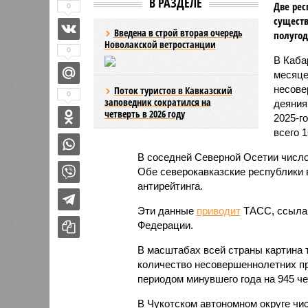
В РАЗДЕЛЕ
Две рес
0
существ
Введена в строй вторая очередь
полугод
Новолакской ветростанции
0
В Каба
месяце
несове
Поток туристов в Кавказский
0
заповедник сократился на
деяния
четверть в 2026 году
2025-г
всего 1
В соседней Северной Осетии число
Обе северокавказские республики в
антирейтинга.
Эти данные
приводит
ТАСС, ссылая
Федерации.
В масштабах всей страны картина 
количество несовершеннолетних пр
периодом минувшего года на 945 чел
В Чукотском автономном округе чи