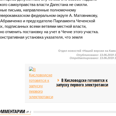
акого самоуправства власти Дагестана не смогли.
ные письма, направленные полномочному
верокавказском федеральном округе А. Матовникову,
. Абрамченко и председателю Парламента Чеченской
ях, подписанных всеми ветвями местной власти,
 отменить постановку на учет в Чечне этого участка.
онстративная установка указателя, что земля
Отдел новостей «Нашей версии на Кавк
Опубликовано:
13.06.2019 
Отредактировано:
13.06.2019 
В Кисловодске готовятся к
запуску первого электротакси
ОММЕНТАРИИ
Конституционного
0