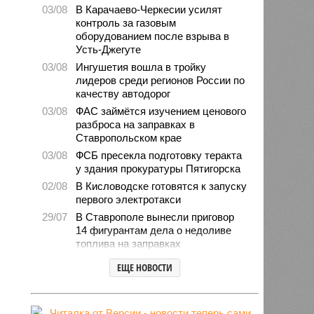
03/08
В Карачаево-Черкесии усилят
контроль за газовым
оборудованием после взрыва в
Усть-Джегуте
03/08
Ингушетия вошла в тройку
лидеров среди регионов России по
качеству автодорог
03/08
ФАС займётся изучением ценового
разброса на заправках в
Ставропольском крае
03/08
ФСБ пресекла подготовку теракта
у здания прокуратуры Пятигорска
02/08
В Кисловодске готовятся к запуску
первого электротакси
29/07
В Ставрополе вынесли приговор
14 фигурантам дела о недоливе
топлива на заправках
28/07
Продажи подержанных авто в
ЕЩЕ НОВОСТИ
СКФО сократились в 2026 году
28/07
Авиалесоохрана предупредила о
повышенной пожарной опасности