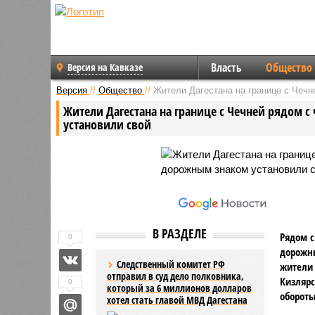
Власть
Общество
Версия на Кавказе
Версия
//
Общество
//
Жители Дагестана на границе с Чечн
Жители Дагестана на границе с Чечней рядом
установили свой
В РАЗДЕЛЕ
Рядом с
0
дорожны
Следственный комитет РФ
жители 
отправил в суд дело полковника,
Кизлярс
0
который за 6 миллионов долларов
обороты
хотел стать главой МВД Дагестана