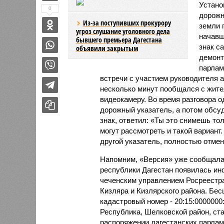
Устано
0
дорожн
Из-за поступивших прокурору
земли 
угроз слушание уголовного дела
начавш
бывшего премьера Дагестана
знак с
объявили закрытым
демонт
парлам
встречи с участием руководителя 
несколько минут пообщался с жите
видеокамеру. Во время разговора 
дорожный указатель, а потом обсуд
знак, ответил: «Ты это снимешь тол
могут рассмотреть и такой вариант
другой указатель, полностью отмен
Напомним, «Версия» уже сообщала,
республики Дагестан появилась и
чеченским управлением Росреестра 
Кизляра и Кизлярского района. Бе
кадастровый номер - 20:15:0000000:
Республика, Шелковской район, ст
распоряжении дагестанских парлам