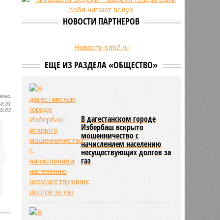
на Северном Кавказе в августе
28/07
Кисловодский пляж стал первым
НОВОСТИ ПАРТНЕРОВ
на Ставрополье обладателем
«синего флага»
27/07
Республики СКФО замкнули
Новости smi2.ru
рейтинг регионов России по
ЕЩЕ ИЗ РАЗДЕЛА «ОБЩЕСТВО»
обороту розничной торговли
азе»
14:31
15:03
В дагестанском городе
Избербаш вскрыто
мошенничество с
начислением населению
несуществующих долгов за
газ