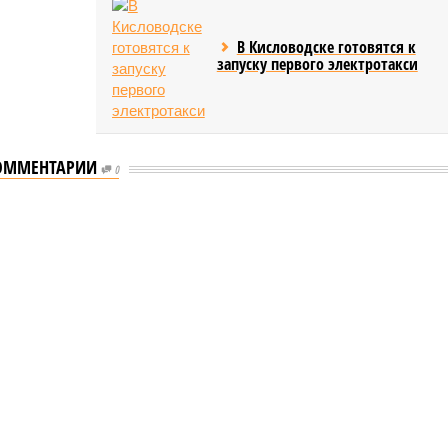
В Кисловодске готовятся к
запуску первого электротакси
ОММЕНТАРИИ
0
таются без транспортного сообщения
транспортного сообщения
сёл остаются без транспортного сообщения (фото:
и дорожного хозяйства Республики Дагестан)