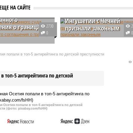
нгушетии заявил о
Отклонение иска по
ЕЩЕ НА САЙТЕ
нности
установлению границы
анного
Ингушетии с Чечней
ения о границах с
2730
признали законным
0
Верховный суд Республики
 странице в социальных
Ингушетия признал законным
ава Конституционного
голосование при определении
ия попали в топ-5 антирейтинга по детской преступности
ушетии Аюп Гагиев
границы с Чеченской
 сомнение в законности
Республикой, несмотря на
ного в прошлом году
протестные настроения
в топ-5 антирейтинга по детской
ия с соседней Чечней
населения.
ении границ между
ками.
 Осетия попали в топ-5 антирейтинга по детской
сти (фото: pixabay.com/fsHH)