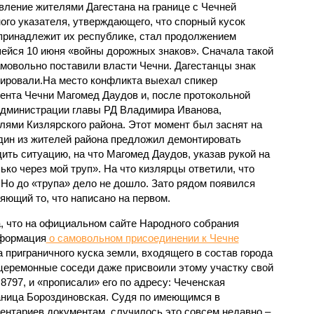
вление жителями Дагестана на границе с Чечней
ого указателя, утверждающего, что спорный кусок
принадлежит их республике, стал продолжением
ейся 10 июня «войны дорожных знаков». Сначала такой
амовольно поставили власти Чечни. Дагестанцы знак
ировали.На место конфликта выехал спикер
ента Чечни Магомед Даудов и, после протокольной
администрации главы РД Владимира Иванова,
лями Кизлярского района. Этот момент был заснят на
один из жителей района предложил демонтировать
ить ситуацию, на что Магомед Даудов, указав рукой на
ько через мой труп». На что кизлярцы ответили, что
. Но до «трупа» дело не дошло. Зато рядом появился
яющий то, что написано на первом.
 что на официальном сайте Народного собрания
нформация
о самовольном присоединении к Чечне
приграничного куска земли, входящего в состав города
сцеремонные соседи даже присвоили этому участку свой
8797, и «прописали» его по адресу: Чеченская
аница Бороздиновская. Судя по имеющимся в
ентариев документам, случилось это совсем недавно –