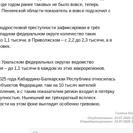
 где годом ранее таковых не было вовсе, теперь
 Пензенской области показатель и вовсе подскочил с
одростковой преступности зафиксирован в трёх
падном федеральном округе количество таких
1,1 тысячи, в Приволжском – с 2,2 до 2,3 тысячи, а в
овек.
и Уральском федеральных округах ведомство
 – до 1,1 тысячи в каждом из этих макрорегионов.
2025 года Кабардино-Балкарская Республика относилась
убъектов Федерации: там на 10 тысяч жителей
пления, и с таким показателем регион входил в пятёрку
тупностью. Нынешний же трёхкратный всплеск
ости на этом фоне выглядит особенно тревожно.
Галина Ле
Опубликовано:
23.07.2026 
Отредактировано:
23.07.2026 