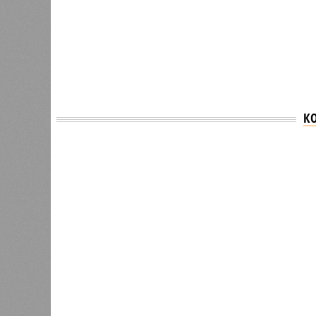
К
Версия
//
Общество
//
В Дагестане после ливней 18 сёл ос
Отрезанные от большой земли
В Дагестане после ливней 18 сёл остаются без 
В Дагестане после ливней 18 
Министерство транспорта 