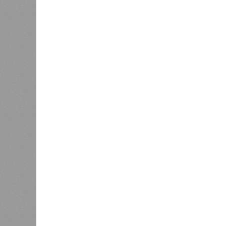
В РАЗДЕЛЕ
Министе
1
актуаль
Регионы СКФО оказались в
ливней,
хвосте рейтинга доступности
0
жилья
Соглас
служба
17 ран
0
Дагестан попал в топ-10
18 нас
регионов-лидеров по числу
блокад
регистраций заведений общепита
Напомн
нанесл
результате чего на пике разгула с
сёл. К 12 июля эта цифра сократил
фиксируют дальнейшее улучшение 
В Агульском районе вследствие ча
прервано сообщение с селом Бурша
17 июля.
В Гунибском районе на стратегичес