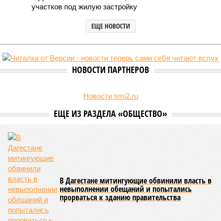
В Дагестане после ливней 18 сёл остаются без транспортного сообщения
(фото: Министерство транспорта и дорожного хозяйства Республики
Дагестан)
Министерство транспорта Республики Дагестан обнародовало
актуальную сводку о ходе ликвидации последствий мощных
ливней, обрушившихся на регион.
Согласно официальным данным на 13 июля, дорожным
службам удалось восстановить транспортное сообщение
на 17 ранее пострадавших участках автомобильных дорог,
однако 18 населённых пунктов всё ещё пребывают в
транспортной блокаде.
Напомним, что мощнейшие дожди, прошедшие 8 июля,
нанесли колоссальный урон дорожной инфраструктуре, в
результате чего на пике разгула стихии без связи с
внешним миром оказались жители 53 сёл. К 12 июля эта
цифра сократилась до 23, и сейчас в профильном
ведомстве фиксируют дальнейшее улучшение обстановки.