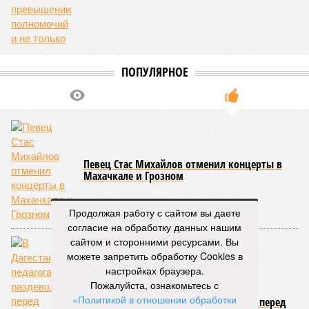
стали реже пользоваться машиной
04/08
В Северной Осетии задержали мужчину за стрельбу
на базе отдыха
04/08
Школьный набор на Ставрополье подорожал до 19,3
тысячи рублей
04/08
В Дагестане нашли почти 3,9 тысячи земельных
участков под жилую застройку
ЕЩЕ НОВОСТИ
НОВОСТИ ПАРТНЕРОВ
Продолжая работу с сайтом вы даете
Новости smi2.ru
согласие на обработку данных нашим
сайтом и сторонними ресурсами. Вы
ЕЩЕ ИЗ РАЗДЕЛА «ОБЩЕСТВО»
можете запретить обработку Cookies в
настройках браузера.
Пожалуйста, ознакомьтесь с
«Политикой в отношении обработки