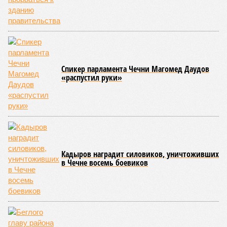
В Агульском районе вследствие частичного обрушения
каменно-арочного моста полностью прервано сообщение с
селом Буршаг, и возобновить движение там рассчитывают
лишь к 17 июля.
В Гунибском районе на стратегической дороге «Гуниб –
Кумух» бурные потоки полностью уничтожили подъездные
пути к мостовому переходу, в результате чего от внешнего
мира оказались отрезаны сразу шесть населённых
пунктов. Ещё четыре посёлка лишились транспортного
сообщения в Лакском районе, где в настоящий момент
функционирует временная схема движения.
На региональной трассе «Мамраш – Ташкапур –
Араканский мост», пролегающей по Гергебильскому району,
водная стихия размыла дорожное полотно на семи
различных отрезках, и весь автомобильный поток был
вынужденно пущен по альтернативным маршрутам до тех
пор, пока не спадёт уровень воды в реке Кара-Койсу, что
ожидается не ранее 17 июля.