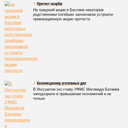
Ранее в Унцукульском районе Дагестана из-за
повреждения дорожного полотна протяжённостью 110
метров и серьёзных нарушений в системе водоснабжения
был объявлен режим ЧС. Для борьбы с паводками в
республике активно задействуют волонтёров.
Галина Летова
Опубликовано:
13.07.2026 16:12
Отредактировано:
13.07.2026 16:12
В Кисловодске
готовятся к запуску
первого
электротакси
КОММЕНТАРИИ
0
ПОСЛЕДНИЕ НОВОСТИ
05/08
Ставрополье вошло в топ-10 регионов России по
турпотоку в первой половине 2026 года
05/08
Более трети автомобилистов Северного Кавказа