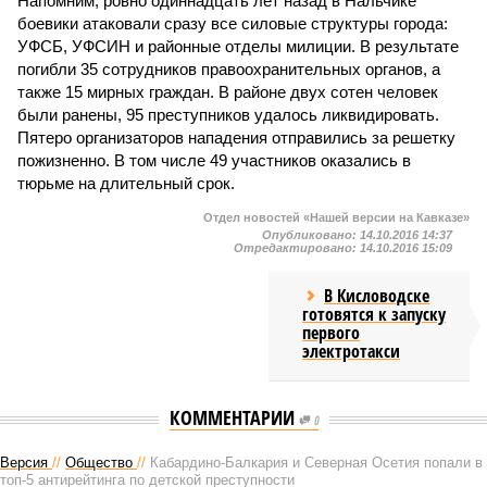
Напомним, ровно одиннадцать лет назад в Нальчике
боевики атаковали сразу все силовые структуры города:
УФСБ, УФСИН и районные отделы милиции. В результате
погибли 35 сотрудников правоохранительных органов, а
также 15 мирных граждан. В районе двух сотен человек
были ранены, 95 преступников удалось ликвидировать.
Пятеро организаторов нападения отправились за решетку
пожизненно. В том числе 49 участников оказались в
тюрьме на длительный срок.
Отдел новостей «Нашей версии на Кавказе»
Опубликовано:
14.10.2016 14:37
Отредактировано:
14.10.2016 15:09
В Кисловодске
готовятся к запуску
первого
электротакси
КОММЕНТАРИИ
0
Версия
//
Общество
//
Кабардино-Балкария и Северная Осетия попали в
топ-5 антирейтинга по детской преступности