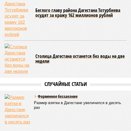
В Дахадаевском районе транспортное сообщение с одним
из сёл прервано из-за масштабного оползня, сошедшего на
проезжую часть дороги Ашты – Дирбакмахи, и открыть
движение там планируют лишь 18 июля. В Рутульском
районе без транспортного сообщения продолжают
оставаться ещё три населённых пункта.
В Тляратинском районе специалистам удалось наладить
сообщение с семью сёлами по временной схеме. В
Унцукульском районе движение по-прежнему полностью
перекрыто на автомобильной дороге «Араканская
площадка – Унцукуль – Сагринский мост», при этом
организованы объездные маршруты, а непосредственно к
аварийно-восстановительным работам рассчитывают
приступить только после существенного снижения напора
воды, сбрасываемой из штольни Ирганайской ГЭС,
ориентировочно к 15 августа.
В Чародинском районе на дороге «Цуриб – Арчиб»
транспортное сообщение с 18 населёнными пунктами было
восстановлено по временной схеме, однако подъездные
пути к двум селам всё ещё остаются заблокированными.