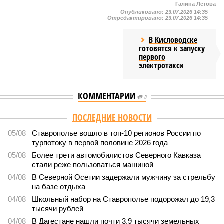
Галина Летова
Опубликовано:
23.07.2026 14:35
Отредактировано:
23.07.2026 14:35
В Кисловодске
готовятся к запуску
первого
электротакси
КОММЕНТАРИИ
0
Версия
//
Общество
//
В Дагестане после ливней 18 сёл остаются без
транспортного сообщения
2764
Отрезанные от большой земли
В Дагестане после ливней 18 сёл остаются без
транспортного сообщения