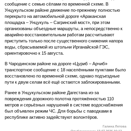
сообщение с семью сёлами по временной схеме. В
Унцукульском районе движение по-прежнему полностью
перекрыто на автомобильной дороге «Араканская
площадка – Унцукуль – Сагринский мост», при этом
организованы объездные маршруты, а непосредственно к
аварийно-восстановительным работам рассчитывают
приступить только после существенного снижения напора
воды, сбрасываемой из штольни Ирганайской ГЭС,
ориентировочно к 15 августа.
В Чародинском районе на дороге «Цуриб – Арчиб»
транспортное сообщение с 18 населёнными пунктами было
восстановлено по временной схеме, однако подъездные
пути к двум селам всё ещё остаются заблокированными.
Ранее в Унцукульском районе Дагестана из-за
повреждения дорожного полотна протяжённостью 110
метров и серьёзных нарушений в системе водоснабжения
был объявлен режим ЧС. Для борьбы с паводками в
республике активно задействуют волонтёров.
Галина Летова