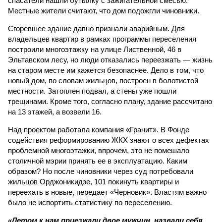
спасатели нашли бутылку с зажигательной смесью.
Местные жители считают, что дом подожгли чиновники.
Сгоревшее здание давно признали аварийным. Для
владельцев квартир в рамках программы переселения
построили многоэтажку на улице Лиственной, 46 в
Эльтавском лесу, но люди отказались переезжать — жизнь
на старом месте им кажется безопаснее. Дело в том, что
новый дом, по словам жильцов, построен в болотистой
местности. Затоплен подвал, а стены уже пошли
трещинами. Кроме того, согласно плану, здание рассчитано
на 13 этажей, а возвели 16.
Над проектом работала компания «Гранит». В Фонде
содействия реформированию ЖКХ знают о всех дефектах
проблемной многоэтажки, впрочем, это не помешало
столичной мэрии принять ее в эксплуатацию. Каким
образом? Но после чиновники через суд потребовали
жильцов Орджоникидзе, 101 покинуть квартиры и
переехать в новые, передает «Черновик». Властям важно
было не испортить статистику по переселению.
«Летом к нам приезжали двое мужчин, назвали себя