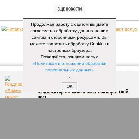
ЕЩЕ НОВОСТИ
Продолжая работу с сайтом вы даете
согласие на обработку данных нашим
НОВОСТИ ПАРТНЕРОВ
сайтом и сторонними ресурсами. Вы
можете запретить обработку Cookies в
настройках браузера.
Новости smi2.ru
Пожалуйста, ознакомьтесь с
«Политикой в отношении обработки
ЕЩЕ ИЗ РАЗДЕЛА «ОБЩЕСТВО»
персональных данных»
.
OK
Гендиректор «Анжи» может покинуть свой
пост
В новогодние праздники Дагестан затопило