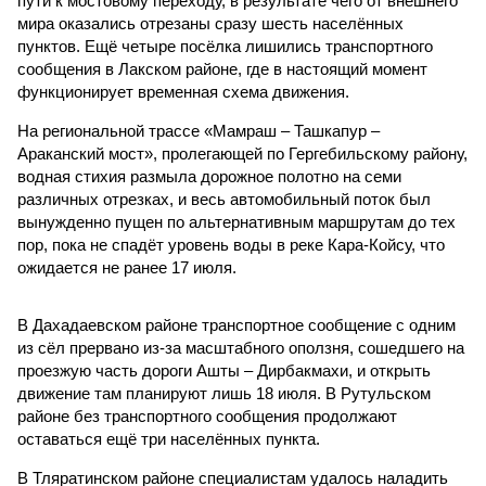
пути к мостовому переходу, в результате чего от внешнего
мира оказались отрезаны сразу шесть населённых
пунктов. Ещё четыре посёлка лишились транспортного
сообщения в Лакском районе, где в настоящий момент
функционирует временная схема движения.
На региональной трассе «Мамраш – Ташкапур –
Араканский мост», пролегающей по Гергебильскому району,
водная стихия размыла дорожное полотно на семи
различных отрезках, и весь автомобильный поток был
вынужденно пущен по альтернативным маршрутам до тех
пор, пока не спадёт уровень воды в реке Кара-Койсу, что
ожидается не ранее 17 июля.
В Дахадаевском районе транспортное сообщение с одним
из сёл прервано из-за масштабного оползня, сошедшего на
проезжую часть дороги Ашты – Дирбакмахи, и открыть
движение там планируют лишь 18 июля. В Рутульском
районе без транспортного сообщения продолжают
оставаться ещё три населённых пункта.
В Тляратинском районе специалистам удалось наладить