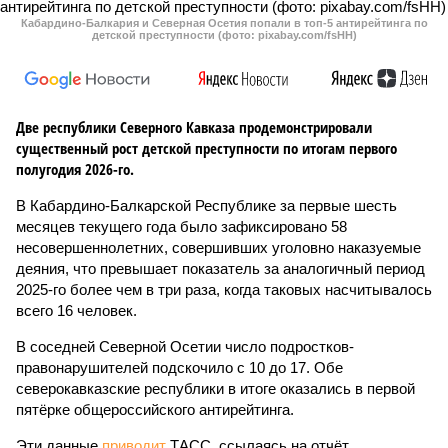
Кабардино-Балкария и Северная Осетия попали в топ-5 антирейтинга по
детской преступности (фото: pixabay.com/fsHH)
Две республики Северного Кавказа продемонстрировали
существенный рост детской преступности по итогам первого
полугодия 2026-го.
В Кабардино-Балкарской Республике за первые шесть
месяцев текущего года было зафиксировано 58
несовершеннолетних, совершивших уголовно наказуемые
деяния, что превышает показатель за аналогичный период
2025-го более чем в три раза, когда таковых насчитывалось
всего 16 человек.
В соседней Северной Осетии число подростков-
правонарушителей подскочило с 10 до 17. Обе
северокавказские республики в итоге оказались в первой
пятёрке общероссийского антирейтинга.
Эти данные
приводит
ТАСС, ссылаясь на отчёт