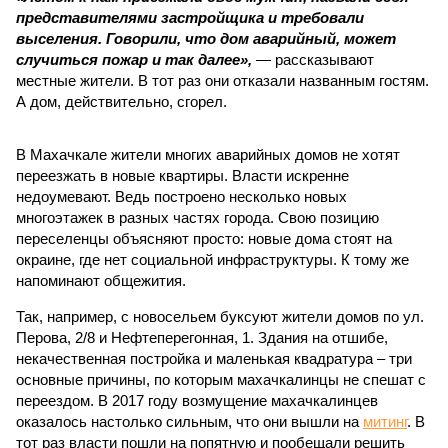
представителями застройщика и требовали
выселения. Говорили, что дом аварийный, может
случиться пожар и так далее»,
— рассказывают
местные жители. В тот раз они отказали названным гостям.
А дом, действительно, сгорел.
В Махачкале жители многих аварийных домов не хотят
переезжать в новые квартиры. Власти искренне
недоумевают. Ведь построено несколько новых
многоэтажек в разных частях города. Свою позицию
переселенцы объясняют просто: новые дома стоят на
окраине, где нет социальной инфраструктуры. К тому же
напоминают общежития.
Так, например, с новосельем буксуют жители домов по ул.
Перова, 2/8 и Нефтеперегонная, 1. Здания на отшибе,
некачественная постройка и маленькая квадратура – три
основные причины, по которым махачкалинцы не спешат с
переездом. В 2017 году возмущение махачкалинцев
оказалось настолько сильным, что они вышли на
митинг
. В
тот раз власти пошли на попятную и пообещали решить