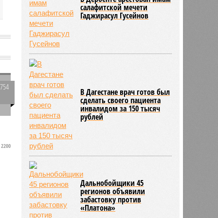
салафитской мечети
Гаджирасул Гусейнов
а
к
2754
В Дагестане врач готов был
0
сделать своего пациента
инвалидом за 150 тысяч
рублей
2200
Дальнобойщики 45
регионов объявили
забастовку против
«Платона»