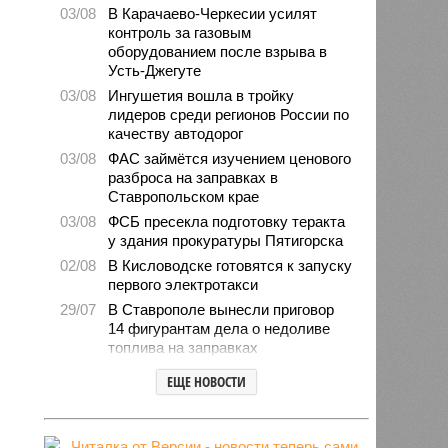
03/08
В Карачаево-Черкесии усилят
контроль за газовым
оборудованием после взрыва в
Усть-Джегуте
03/08
Ингушетия вошла в тройку
лидеров среди регионов России по
качеству автодорог
03/08
ФАС займётся изучением ценового
разброса на заправках в
Ставропольском крае
03/08
ФСБ пресекла подготовку теракта
у здания прокуратуры Пятигорска
02/08
В Кисловодске готовятся к запуску
первого электротакси
29/07
В Ставрополе вынесли приговор
14 фигурантам дела о недоливе
топлива на заправках
28/07
Продажи подержанных авто в
ЕЩЕ НОВОСТИ
СКФО сократились в 2026 году
28/07
Авиалесоохрана предупредила о
повышенной пожарной опасности