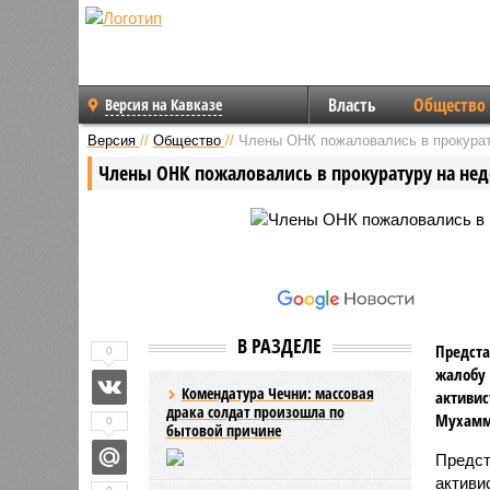
Власть
Общество
Версия на Кавказе
Версия
//
Общество
//
Члены ОНК пожаловались в прокурат
Члены ОНК пожаловались в прокуратуру на нед
В РАЗДЕЛЕ
Предст
0
жалобу 
Комендатура Чечни: массовая
активис
драка солдат произошла по
Мухамм
0
бытовой причине
Предст
активи