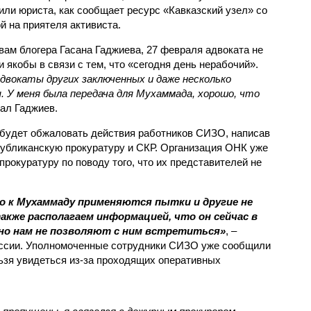
или юриста, как сообщает ресурс «Кавказский узел» со
й на приятеля активиста.
вам блогера Гасана Гаджиева, 27 февраля адвоката не
и якобы в связи с тем, что «сегодня день нерабочий».
двокаты других заключенных и даже несколько
 У меня была передача для Мухаммада, хорошо, что
зал Гаджиев.
 будет обжаловать действия работников СИЗО, написав
убликанскую прокуратуру и СКР. Организация ОНК уже
рокуратуру по поводу того, что их представителей не
о к Мухаммаду применяются пытки и другие не
кже располагаем информацией, что он сейчас в
 но нам не позволяют с ним встретиться»
, –
иссии. Уполномоченные сотрудники СИЗО уже сообщили
ьзя увидеться из-за проходящих оперативных