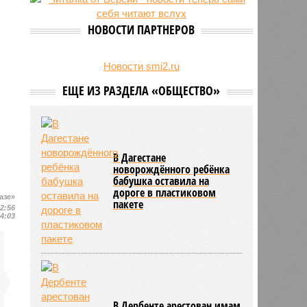
на Северном Кавказе в августе
28/07
Кисловодский пляж стал первым
НОВОСТИ ПАРТНЕРОВ
на Ставрополье обладателем
«синего флага»
27/07
Республики СКФО замкнули
Новости smi2.ru
рейтинг регионов России по
ЕЩЕ ИЗ РАЗДЕЛА «ОБЩЕСТВО»
обороту розничной торговли
В Дагестане
новорождённого ребёнка
бабушка оставила на
дороге в пластиковом
азе»
пакете
12:56
14:03
В Дербенте арестован имам