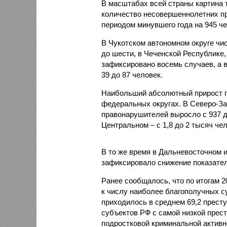
В масштабах всей страны картина 
количество несовершеннолетних пр
периодом минувшего года на 945 чел
В Чукотском автономном округе чи
до шести, в Чеченской Республике,
зафиксировано восемь случаев, а в
39 до 87 человек.
Наибольший абсолютный прирост п
федеральных округах. В Северо-За
правонарушителей выросло с 937 до 
Центральном – с 1,8 до 2 тысяч чел
В то же время в Дальневосточном 
зафиксировало снижение показателя
Ранее сообщалось, что по итогам 
к числу наиболее благополучных с
приходилось в среднем 69,2 престу
субъектов РФ с самой низкой прес
подростковой криминальной активн