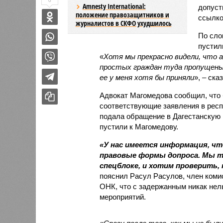
0
Amnesty International:
допуст
положение правозащитников и
ссылко
журналистов в СКФО ухудшилось
По сло
пустил
«
Хотя мы прекрасно видели, что а
простых граждан туда пропущены.
ее у меня хотя бы приняли
», – ска
Адвокат Магомедова сообщил, что
соответствующие заявления в респ
подала обращение в Дагестанскую п
пустили к Магомедову.
«У нас имеется информация, чт
правовые формы допроса. Мы та
спецблоке, и хотим проверить,
пояснил Расул Расулов, член ком
ОНК, что с задержанным никак нел
мероприятий.