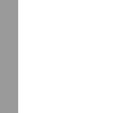
В Дагестане после ливней 18 
Министерство транспорта 
В РАЗДЕЛЕ
Министе
1
актуаль
Регионы СКФО оказались в
ливней,
хвосте рейтинга доступности
0
жилья
Соглас
служба
17 ран
0
Дагестан попал в топ-10
18 нас
регионов-лидеров по числу
блокад
регистраций заведений общепита
Напомн
нанесл
результате чего на пике разгула с
сёл. К 12 июля эта цифра сократил
фиксируют дальнейшее улучшение 
В Агульском районе вследствие ча