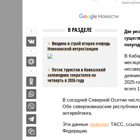
преступно
В РАЗДЕЛЕ
Две рес
0
существ
Введена в строй вторая очередь
полугод
Новолакской ветростанции
0
В Каба
месяце
несове
Поток туристов в Кавказский
0
заповедник сократился на
деяния
четверть в 2026 году
2025-г
всего 1
В соседней Северной Осетии число
Обе северокавказские республики в
антирейтинга.
Эти данные
приводит
ТАСС, ссылая
Федерации.