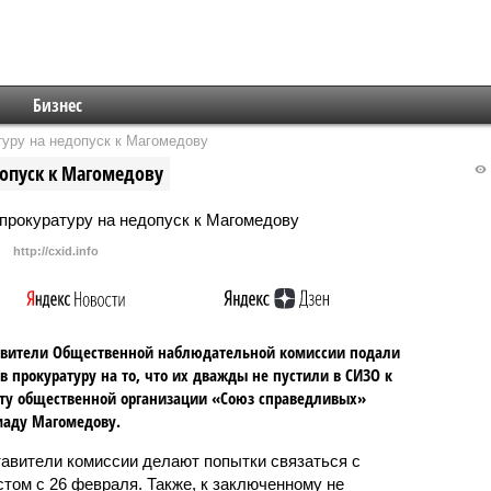
Бизнес
уру на недопуск к Магомедову
опуск к Магомедову
http://cxid.info
авители Общественной наблюдательной комиссии подали
в прокуратуру на то, что их дважды не пустили в СИЗО к
ту общественной организации «Союз справедливых»
аду Магомедову.
авители комиссии делают попытки связаться с
стом с 26 февраля. Также, к заключенному не