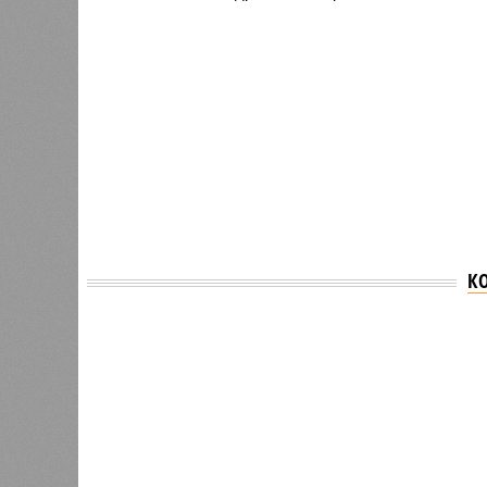
К
Версия
//
Общество
//
В Дагестане после ливней 18 сёл ос
Отрезанные от большой земли
В Дагестане после ливней 18 сёл остаются без 