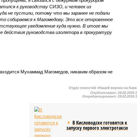
и пропущены, я связался с дежурным прокурором
атился к руководству СИЗО, и человек из
куда не пустили, потому что мы заранее не подали
что собираемся к Магомедову. Это все откровенное
етствующее уведомление куда нужно. В итоге мы
ные действия руководства изолятора в прокуратуру
находится Мухаммад Магомедов, никаким образом не
Отдел новостей «Нашей версии на Кавк
Опубликовано:
29.02.2016 
Отредактировано:
29.02.2016 
В Кисловодске готовятся к
запуску первого электротакси