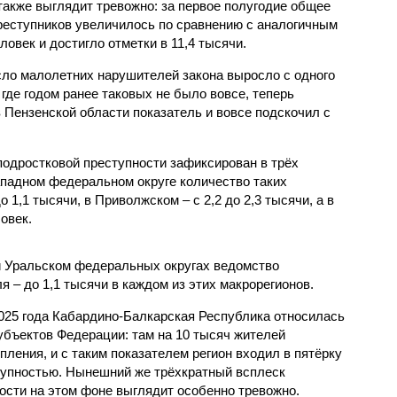
также выглядит тревожно: за первое полугодие общее
еступников увеличилось по сравнению с аналогичным
овек и достигло отметки в 11,4 тысячи.
сло малолетних нарушителей закона выросло с одного
 где годом ранее таковых не было вовсе, теперь
 Пензенской области показатель и вовсе подскочил с
одростковой преступности зафиксирован в трёх
падном федеральном округе количество таких
1,1 тысячи, в Приволжском – с 2,2 до 2,3 тысячи, а в
овек.
и Уральском федеральных округах ведомство
 – до 1,1 тысячи в каждом из этих макрорегионов.
2025 года Кабардино-Балкарская Республика относилась
убъектов Федерации: там на 10 тысяч жителей
пления, и с таким показателем регион входил в пятёрку
тупностью. Нынешний же трёхкратный всплеск
ости на этом фоне выглядит особенно тревожно.