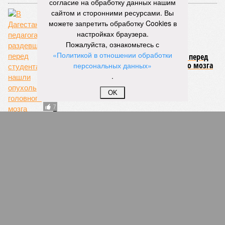
согласие на обработку данных нашим
сайтом и сторонними ресурсами. Вы
можете запретить обработку Cookies в
НОВОСТИ ПАРТНЕРОВ
настройках браузера.
Пожалуйста, ознакомьтесь с
«Политикой в отношении обработки
Новости smi2.ru
персональных данных»
ЕЩЕ ИЗ РАЗДЕЛА «ОБЩЕСТВО»
.
OK
СКФУ поддерживает использование ИИ для
подготовки дипломов
Регионы Северного Кавказа оказались в
лидерах по доле просроченной ипотеки