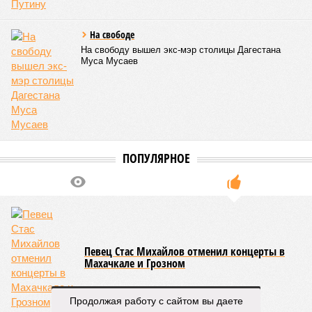
готовятся к запуску
первого
электротакси
КОММЕНТАРИИ
0
ПОСЛЕДНИЕ НОВОСТИ
05/08
Ставрополье вошло в топ-10 регионов России по
турпотоку в первой половине 2026 года
05/08
Более трети автомобилистов Северного Кавказа
стали реже пользоваться машиной
04/08
В Северной Осетии задержали мужчину за стрельбу
на базе отдыха
04/08
Школьный набор на Ставрополье подорожал до 19,3
тысячи рублей
04/08
В Дагестане нашли почти 3,9 тысячи земельных
участков под жилую застройку
ЕЩЕ НОВОСТИ
Продолжая работу с сайтом вы даете