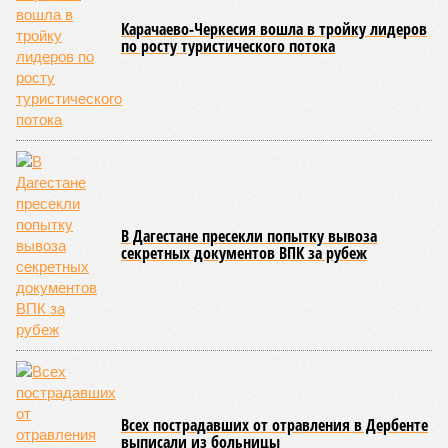
сообщения в Лакском районе, где в настоящий момент
функционирует временная схема движения.
На региональной трассе «Мамраш – Ташкапур –
Араканский мост», пролегающей по Гергебильскому району,
водная стихия размыла дорожное полотно на семи
различных отрезках, и весь автомобильный поток был
вынужденно пущен по альтернативным маршрутам до тех
пор, пока не спадёт уровень воды в реке Кара-Койсу, что
ожидается не ранее 17 июля.
В Дахадаевском районе транспортное сообщение с одним
из сёл прервано из-за масштабного оползня, сошедшего на
проезжую часть дороги Ашты – Дирбакмахи, и открыть
движение там планируют лишь 18 июля. В Рутульском
районе без транспортного сообщения продолжают
оставаться ещё три населённых пункта.
В Тляратинском районе специалистам удалось наладить
сообщение с семью сёлами по временной схеме. В
Унцукульском районе движение по-прежнему полностью
перекрыто на автомобильной дороге «Араканская