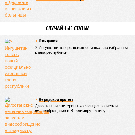
площадка – Унцукуль – Сагринский мост», при этом
организованы объездные маршруты, а непосредственно к
аварийно-восстановительным работам рассчитывают
приступить только после существенного снижения напора
воды, сбрасываемой из штольни Ирганайской ГЭС,
ориентировочно к 15 августа.
В Чародинском районе на дороге «Цуриб – Арчиб»
транспортное сообщение с 18 населёнными пунктами было
восстановлено по временной схеме, однако подъездные
пути к двум селам всё ещё остаются заблокированными.
Ранее в Унцукульском районе Дагестана из-за
повреждения дорожного полотна протяжённостью 110
метров и серьёзных нарушений в системе водоснабжения
был объявлен режим ЧС. Для борьбы с паводками в
республике активно задействуют волонтёров.
Галина Летова
Опубликовано:
13.07.2026 16:12
Отредактировано:
13.07.2026 16:12
В Кисловодске