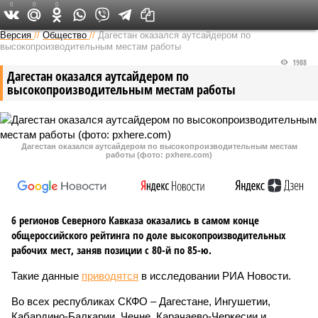
0
0
0
Версия на Кавказе
Версия
//
Общество
//
Дагестан оказался аутсайдером по
высокопроизводительным местам работы
1988
Дагестан оказался аутсайдером по
высокопроизводительным местам работы
Дагестан оказался аутсайдером по высокопроизводительным местам
работы (фото: pxhere.com)
6 регионов Северного Кавказа оказались в самом конце
общероссийского рейтинга по доле высокопроизводительных
рабочих мест, заняв позиции с 80-й по 85-ю.
Такие данные
приводятся
в исследовании РИА Новости.
Во всех республиках СКФО – Дагестане, Ингушетии,
Кабардино-Балкарии, Чечне, Карачаево-Черкесии и