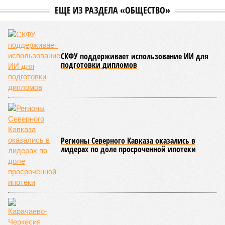
службам удалось восстановить транспортное сообщение
на 17 ранее пострадавших участках автомобильных дорог,
однако 18 населённых пунктов всё ещё пребывают в
транспортной блокаде.
Напомним, что мощнейшие дожди, прошедшие 8 июля,
нанесли колоссальный урон дорожной инфраструктуре, в
результате чего на пике разгула стихии без связи с
внешним миром оказались жители 53 сёл. К 12 июля эта
цифра сократилась до 23, и сейчас в профильном
ведомстве фиксируют дальнейшее улучшение обстановки.
В Агульском районе вследствие частичного обрушения
каменно-арочного моста полностью прервано сообщение с
селом Буршаг, и возобновить движение там рассчитывают
лишь к 17 июля.
В Гунибском районе на стратегической дороге «Гуниб –
Кумух» бурные потоки полностью уничтожили подъездные
пути к мостовому переходу, в результате чего от внешнего
мира оказались отрезаны сразу шесть населённых
пунктов. Ещё четыре посёлка лишились транспортного