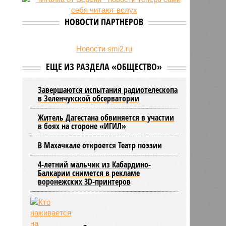
на Северном Кавказе в августе
28/07
Кисловодский пляж стал первым
НОВОСТИ ПАРТНЕРОВ
на Ставрополье обладателем
«синего флага»
27/07
Республики СКФО замкнули
Новости smi2.ru
рейтинг регионов России по
ЕЩЕ ИЗ РАЗДЕЛА «ОБЩЕСТВО»
обороту розничной торговли
Завершаются испытания радиотелескопа
в Зеленчукской обсерватории
Житель Дагестана обвиняется в участии
в боях на стороне «ИГИЛ»
В Махачкале откроется Театр поэзии
4-летний мальчик из Кабардино-
Балкарии снимется в рекламе
воронежских 3D-принтеров