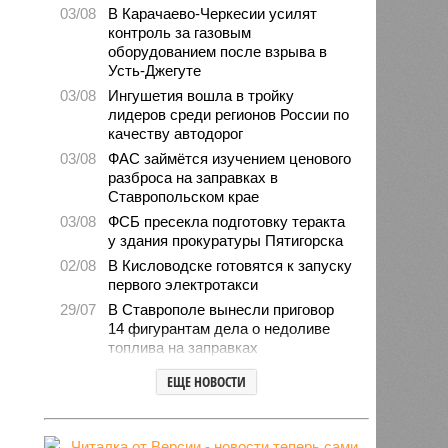
03/08
В Карачаево-Черкесии усилят
контроль за газовым
оборудованием после взрыва в
Усть-Джегуте
03/08
Ингушетия вошла в тройку
лидеров среди регионов России по
качеству автодорог
03/08
ФАС займётся изучением ценового
разброса на заправках в
Ставропольском крае
03/08
ФСБ пресекла подготовку теракта
у здания прокуратуры Пятигорска
02/08
В Кисловодске готовятся к запуску
первого электротакси
29/07
В Ставрополе вынесли приговор
14 фигурантам дела о недоливе
топлива на заправках
28/07
Продажи подержанных авто в
ЕЩЕ НОВОСТИ
СКФО сократились в 2026 году
28/07
Авиалесоохрана предупредила о
повышенной пожарной опасности