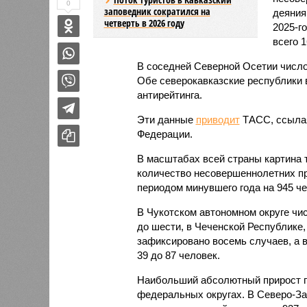
0
заповедник сократился на
деяния
четверть в 2026 году
2025-г
всего 1
В соседней Северной Осетии число
Обе северокавказские республики в
антирейтинга.
Эти данные
приводит
ТАСС, ссылая
Федерации.
В масштабах всей страны картина 
количество несовершеннолетних пр
периодом минувшего года на 945 чел
В Чукотском автономном округе чи
до шести, в Чеченской Республике,
зафиксировано восемь случаев, а в
39 до 87 человек.
Наибольший абсолютный прирост п
федеральных округах. В Северо-За