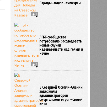
Парады, акции, концерты
1
2689
ЛГБТ-сообщество
потребовало расследовать
новые случаи
издевательств над геями в
Чечне
1
В Северной Осетии-Алании
задержали
администраторов
смертельной игры «Синий
кит»