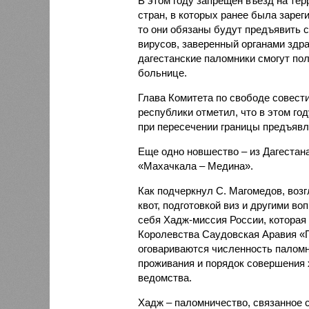
В этом году запрещен въезд на те
стран, в которых ранее была зарег
то они обязаны будут предъявить с
вирусов, заверенный органами здр
дагестанские паломники смогут по
больнице.
Глава Комитета по свободе совест
республики отметил, что в этом го
при пересечении границы предъявл
Еще одно новшество – из Дагестан
«Махачкала – Медина».
Как подчеркнул С. Магомедов, воз
квот, подготовкой виз и другими в
себя Хадж-миссия России, которая
Королевства Саудовская Аравия «П
оговариваются численность паломн
проживания и порядок совершения 
ведомства.
Хадж – паломничество, связанное 