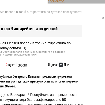
ого федерального округа
Дагестан стал регионом с самым
о заметное улучшение
большим спадом производства
ия попали в топ-5 антирейтинга по детской преступности
лей доступности жилья.
за первую половину этого года. 
обходимый семье со
у некоторых соседей республик
атистической зарплатой
по СКФО промышленность
в топ-5 антирейтинга по детской
ребёнком для
только растет.
ия на квартиру
 60 кв.
 Осетия попали в топ-5 антирейтинга по детской
сти (фото: pixabay.com/fsHH)
публики Северного Кавказа продемонстрировали
енный рост детской преступности по итогам первого
ия 2026-го.
рдино-Балкарской Республике за первые шесть
в текущего года было зафиксировано 58
ршеннолетних, совершивших уголовно наказуемые