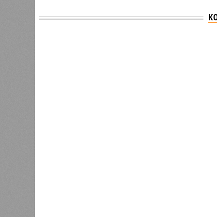
К
Версия
//
Общество
//
В Дагестане после ливней 18 сёл ос
Отрезанные от большой земли
В Дагестане после ливней 18 сёл остаются без 
В Дагестане после ливней 18 
Министерство транспорта 
В РАЗДЕЛЕ
Министе
1
актуаль
Регионы СКФО оказались в
ливней,
хвосте рейтинга доступности
0
жилья
Соглас