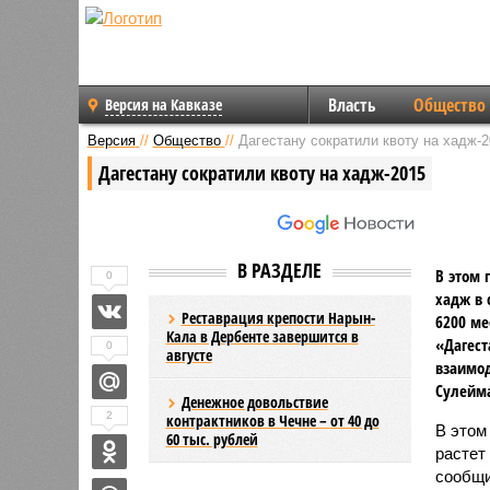
Власть
Общество
Версия на Кавказе
Версия
//
Общество
//
Дагестану сократили квоту на хадж-2
Дагестану сократили квоту на хадж-2015
В РАЗДЕЛЕ
В этом 
0
хадж в 
Реставрация крепости Нарын-
6200 ме
Кала в Дербенте завершится в
«Дагест
0
августе
взаимод
Сулейм
Денежное довольствие
2
контрактников в Чечне – от 40 до
В этом
60 тыс. рублей
растет
сообщи