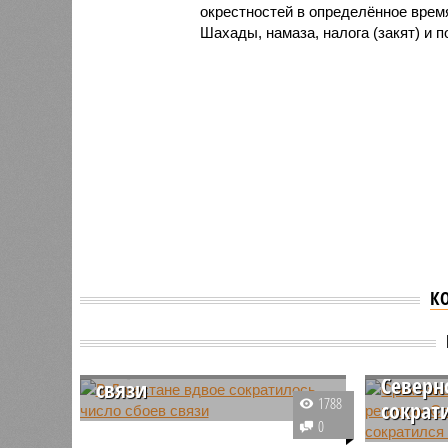
окрестностей в определённое врем
Шахады, намаза, налога (закят) и п
К
Срок н
В Дагестане вдвое
кварти
сократилось число сбоев
Северн
связи
1788
сократи
В Дагестане зафиксировано
0
двукратное сокращение
В 2025 го