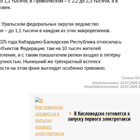
1,1 тысячи, в Приволжском – с 2,2 до 2,3 тысячи, а в
овек.
и Уральском федеральных округах ведомство
 – до 1,1 тысячи в каждом из этих макрорегионов.
2025 года Кабардино-Балкарская Республика относилась
убъектов Федерации: там на 10 тысяч жителей
пления, и с таким показателем регион входил в пятёрку
тупностью. Нынешний же трёхкратный всплеск
ости на этом фоне выглядит особенно тревожно.
Галина Ле
Опубликовано:
23.07.2026 
Отредактировано:
23.07.2026 
В Кисловодске готовятся к
запуску первого электротакси