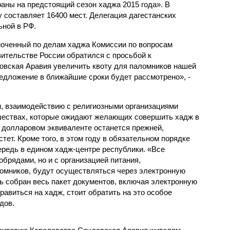
аны на предстоящий сезон хаджа 2015 года». В
у составляет 16400 мест. Делегация дагестанских
ной в РФ.
моченный по делам хаджа Комиссии по вопросам
ительстве России обратился с просьбой к
овская Аравия увеличить квоту для паломников нашей
редложение в ближайшие сроки будет рассмотрено», -
и, взаимодействию с религиозными организациями
шествах, которые ожидают желающих совершить хадж в
 в долларовом эквиваленте останется прежней,
тет. Кроме того, в этом году в обязательном порядке
ередь в едином хадж-центре республики. «Все
обрядами, но и с организацией питания,
омников, будут осуществляться через электронную
ь собран весь пакет документов, включая электронную
равиться на хадж, стоит обратить на это особое
дов.