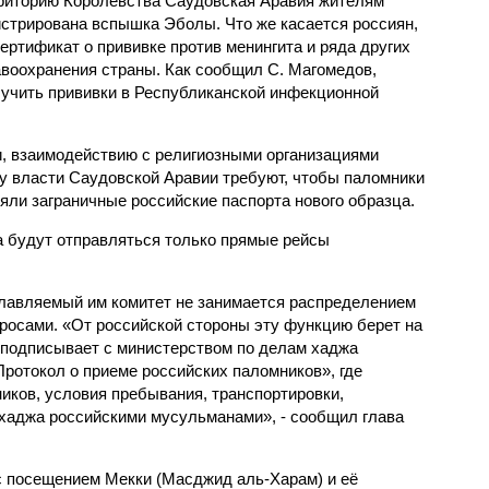
рриторию Королевства Саудовская Аравия жителям
истрирована вспышка Эболы. Что же касается россиян,
ертификат о прививке против менингита и ряда других
авоохранения страны. Как сообщил С. Магомедов,
лучить прививки в Республиканской инфекционной
и, взаимодействию с религиозными организациями
ду власти Саудовской Аравии требуют, чтобы паломники
яли заграничные российские паспорта нового образца.
а будут отправляться только прямые рейсы
главляемый им комитет не занимается распределением
опросами. «От российской стороны эту функцию берет на
 подписывает с министерством по делам хаджа
ротокол о приеме российских паломников», где
иков, условия пребывания, транспортировки,
хаджа российскими мусульманами», - сообщил глава
с посещением Мекки (Масджид аль-Харам) и её