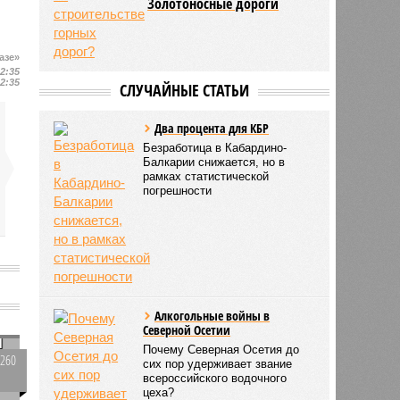
Золотоносные дороги
азе»
12:35
12:35
СЛУЧАЙНЫЕ СТАТЬИ
Два процента для КБР
Безработица в Кабардино-
Балкарии снижается, но в
рамках статистической
погрешности
Алкогольные войны в
Северной Осетии
я
Почему Северная Осетия до
2260
сих пор удерживает звание
0
всероссийского водочного
цеха?