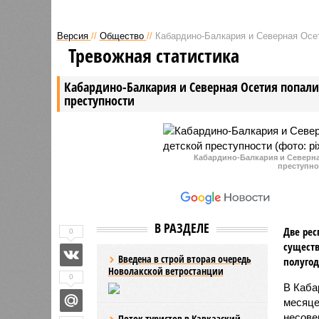
количества сбоев в работе связи
Кавказск
по сравнению с первоначальным
произошл
Версия
//
Общество
//
Кабардино-Балкария и Северная Осет
этапом паводковой ситуации.
показате
Тревожная статистика
Срок, не
среднест
Кабардино-Балкария и Северная Осетия попали 
и одним 
преступности
накоплен
площадью
Кабардино-Балкария и Северная
преступно
В РАЗДЕЛЕ
Две рес
0
существ
Введена в строй вторая очередь
полугод
Новолакской ветростанции
0
В Каба
месяце
несове
Поток туристов в Кавказский