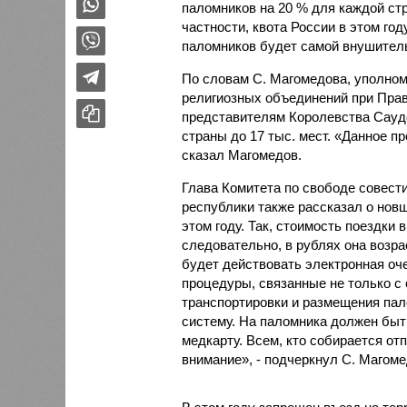
паломников на 20 % для каждой стр
частности, квота России в этом год
паломников будет самой внушитель
По словам С. Магомедова, уполно
религиозных объединений при Прав
представителям Королевства Сауд
страны до 17 тыс. мест. «Данное п
сказал Магомедов.
Глава Комитета по свободе совест
республики также рассказал о нов
этом году. Так, стоимость поездки
следовательно, в рублях она возрас
будет действовать электронная оч
процедуры, связанные не только с 
транспортировки и размещения пал
систему. На паломника должен быт
медкарту. Всем, кто собирается отп
внимание», - подчеркнул С. Магоме