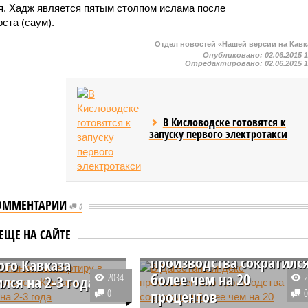
я. Хадж является пятым столпом ислама после
оста (саум).
Отдел новостей «Нашей версии на Кавк
Опубликовано:
02.06.2015 
Отредактировано:
02.06.2015 
В Кисловодске готовятся к
запуску первого электротакси
ОММЕНТАРИИ
0
В Дагестане индекс
акопления на
ЕЩЕ НА САЙТЕ
промышленного
ру в регионах
производства сократилс
ого Кавказа
более чем на 20
2034
лся на 2-3 года
0
процентов
ду в регионах Северо-