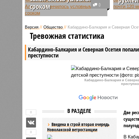
сроком
0
Деньги и
Возглавлявшая службу
России в
занятости Северной Осетии-
компании
Версия
//
Общество
//
Кабардино-Балкария и Северная Осет
Алании Лариса Каболова за
Женщина 
Тревожная статистика
мошенничество с бюджетными
модерниз
деньгами и использование
решила п
Кабардино-Балкария и Северная Осетия попали 
фиктивного диплома отделалась
нужды.
преступности
четырьмя годами условного
срока.
Кабардино-Балкария и Северная
преступно
В РАЗДЕЛЕ
Две рес
0
существ
Введена в строй вторая очередь
полугод
Новолакской ветростанции
0
В Каба