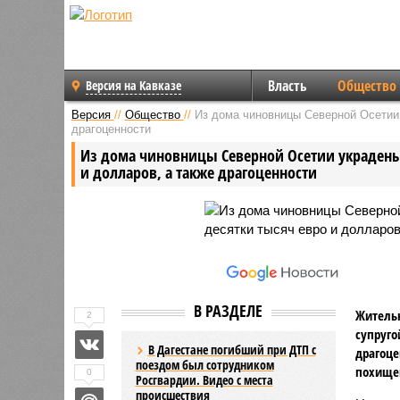
Власть
Общество
Версия на Кавказе
Версия
//
Общество
//
Из дома чиновницы Северной Осетии 
драгоценности
Из дома чиновницы Северной Осетии украдены
и долларов, а также драгоценности
В РАЗДЕЛЕ
Жительн
2
супруго
В Дагестане погибший при ДТП с
драгоце
поездом был сотрудником
похищен
0
Росгвардии. Видео с места
происшествия