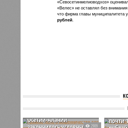
«Севосетинмелиоводхоз» оценива
«Велес» не оставлял без внимания
что фирма главы муниципалитета у
рублей
.
К
Громкое дело о
В Севе
мошенничестве для
Алании
чиновницы из Северной
выкача
Осетии-Алании
почти 
закончилось условным
2909
рублей