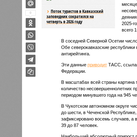
месяце
несове
Поток туристов в Кавказский
0
заповедник сократился на
деяния
четверть в 2026 году
2025-г
всего 1
В соседней Северной Осетии число
Обе северокавказские республики в
антирейтинга.
Эти данные
приводит
ТАСС, ссылая
Федерации.
В масштабах всей страны картина 
количество несовершеннолетних пр
периодом минувшего года на 945 чел
В Чукотском автономном округе чи
до шести, в Чеченской Республике,
зафиксировано восемь случаев, а в
39 до 87 человек.
Наибольший абсолютный прирост п