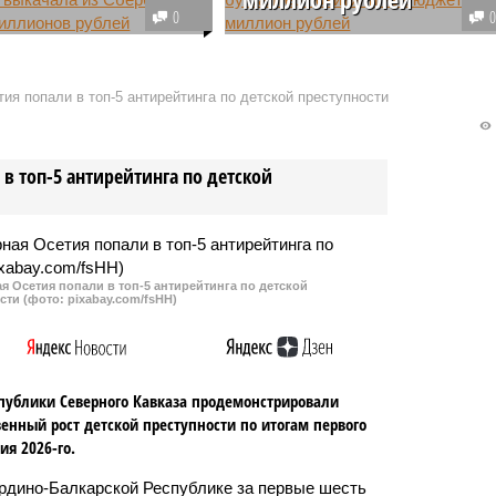
0
з крупнейшего банка
Деньги выделили на зарплату
ывела директор
сотрудникам физико-
 «Гранит-Селект».
математического лицея-
ия попали в топ-5 антирейтинга по детской преступности
взяла кредит на
интерната. Однако главбух
ацию предприятия, но
учреждения потратила их на
отратить на личные
личные удовольствия.
в топ-5 антирейтинга по детской
 Осетия попали в топ-5 антирейтинга по детской
сти (фото: pixabay.com/fsHH)
публики Северного Кавказа продемонстрировали
енный рост детской преступности по итогам первого
ия 2026-го.
рдино-Балкарской Республике за первые шесть