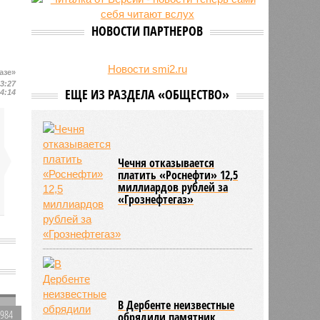
на Северном Кавказе в августе
28/07
Кисловодский пляж стал первым
НОВОСТИ ПАРТНЕРОВ
на Ставрополье обладателем
«синего флага»
27/07
Республики СКФО замкнули
Новости smi2.ru
азе»
рейтинг регионов России по
13:27
ЕЩЕ ИЗ РАЗДЕЛА «ОБЩЕСТВО»
14:14
обороту розничной торговли
Чечня отказывается
платить «Роснефти» 12,5
миллиардов рублей за
«Грознефтегаз»
В Дербенте неизвестные
1984
обрядили памятник