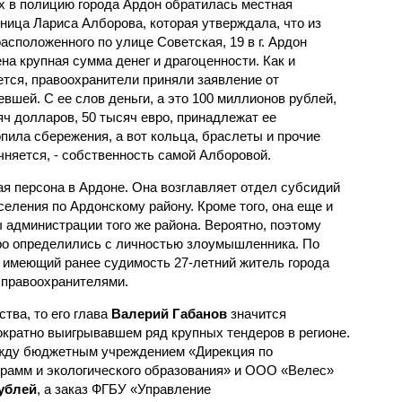
х в полицию города Ардон обратилась местная
ница Лариса Алборова, которая утверждала, что из
расположенного по улице Советская, 19 в г. Ардон
на крупная сумма денег и драгоценности. Как и
ется, правоохранители приняли заявление от
евшей. С ее слов деньги, а это 100 миллионов рублей,
яч долларов, 50 тысяч евро, принадлежат ее
опила сбережения, а вот кольца, браслеты и прочие
чняется, - собственность самой Алборовой.
я персона в Ардоне. Она возглавляет отдел субсидий
еления по Ардонскому району. Кроме того, она еще и
 администрации того же района. Вероятно, поэтому
ро определились с личностью злоумышленника. По
 имеющий ранее судимость 27-летний житель города
 правоохранителями.
тва, то его глава
Валерий Габанов
значится
кратно выигрывавшем ряд крупных тендеров в регионе.
между бюджетным учреждением «Дирекция по
рамм и экологического образования» и ООО «Велес»
ублей
, а заказ ФГБУ «Управление