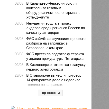
03/08
В Карачаево-Черкесии усилят
контроль за газовым
оборудованием после взрыва в
Усть-Джегуте
03/08
Ингушетия вошла в тройку
лидеров среди регионов России по
качеству автодорог
03/08
ФАС займётся изучением ценового
разброса на заправках в
Ставропольском крае
03/08
ФСБ пресекла подготовку теракта
у здания прокуратуры Пятигорска
02/08
В Кисловодске готовятся к запуску
первого электротакси
29/07
В Ставрополе вынесли приговор
14 фигурантам дела о недоливе
топлива на заправках
28/07
Продажи подержанных авто в
ЕЩЕ НОВОСТИ
СКФО сократились в 2026 году
28/07
Авиалесоохрана предупредила о
повышенной пожарной опасности