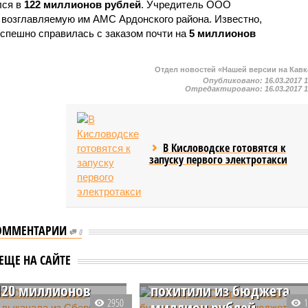
лся в
122 миллионов рублей
. Учредитель ООО
 возглавляемую им АМС Ардонского района. Известно,
спешно справилась с заказом почти на
5 миллионов
Отдел новостей «Нашей версии на Кавк
Опубликовано:
16.03.2017 
Отредактировано:
16.03.2017 
В Кисловодске готовятся к
запуску первого электротакси
ОММЕНТАРИИ
0
рной Осетии-
 бизнеследи
В Северной Осетии-
ЕЩЕ НА САЙТЕ
ла из Сбербанка
Алании бухгалтер
120 миллионов
похитили из бюджета
2950
миллион рублей