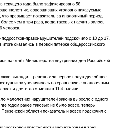
в текущего года было зафиксировано 58
ршеннолетних, совершивших уголовно наказуемые
, что превышает показатель за аналогичный период
о более чем в три раза, когда таковых насчитывалось
6 человек.
 подростков-правонарушителей подскочило с 10 до 17.
 итоге оказались в первой пятёрке общероссийского
сь на отчёт Министерства внутренних дел Российской
также выглядит тревожно: за первое полугодие общее
еступников увеличилось по сравнению с аналогичным
овек и достигло отметки в 11,4 тысячи.
сло малолетних нарушителей закона выросло с одного
 где годом ранее таковых не было вовсе, теперь
 Пензенской области показатель и вовсе подскочил с
одростковой преступности зафиксирован в трёх