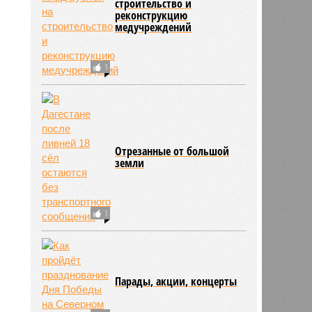
строительство и
реконструкцию
медучреждений
1
Отрезанные от большой
земли
1
Парады, акции, концерты