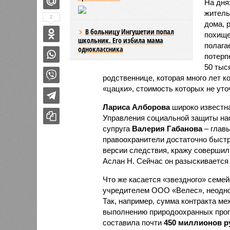
На дня
житель
2
дома, 
В больницу Ингушетии попал
похище
школьник. Его избила мама
полага
одноклассника
потерп
50 тыс
родственнице, которая много лет к
«цацки», стоимость которых не уто
Лариса Алборова
широко известна
Управления социальной защиты нас
супруга
Валерия Габанова
– главы
правоохранители достаточно быст
версии следствия, кражу совершил
Аслан Н. Сейчас он разыскивается
Что же касается «звездного» семейс
учредителем ООО «Велес», неодно
Так, например, сумма контракта 
выполнению природоохранных прог
составила почти
450 миллионов р