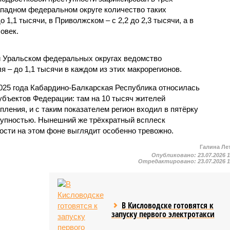
падном федеральном округе количество таких
1,1 тысячи, в Приволжском – с 2,2 до 2,3 тысячи, а в
овек.
и Уральском федеральных округах ведомство
 – до 1,1 тысячи в каждом из этих макрорегионов.
2025 года Кабардино-Балкарская Республика относилась
убъектов Федерации: там на 10 тысяч жителей
пления, и с таким показателем регион входил в пятёрку
тупностью. Нынешний же трёхкратный всплеск
ости на этом фоне выглядит особенно тревожно.
Галина Ле
Опубликовано:
23.07.2026 
Отредактировано:
23.07.2026 
В Кисловодске готовятся к
запуску первого электротакси