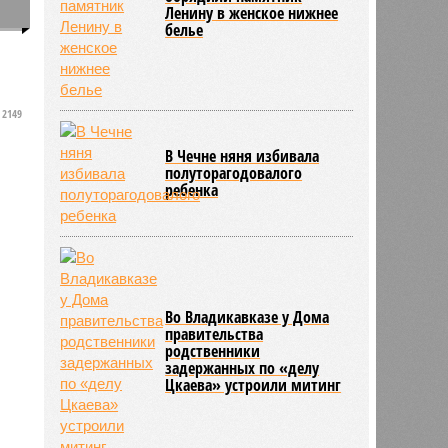
Ленину в женское нижнее
0
белье
2149
В Чечне няня избивала
полуторагодовалого
ребенка
Во Владикавказе у Дома
правительства
родственники
задержанных по «делу
Цкаева» устроили митинг