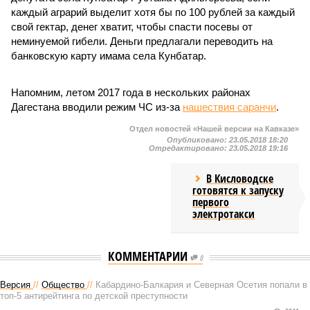
каждый аграрий выделит хотя бы по 100 рублей за каждый
свой гектар, денег хватит, чтобы спасти посевы от
неминуемой гибели. Деньги предлагали переводить на
банковскую карту имама села Кунбатар.
Напомним, летом 2017 года в нескольких районах
Дагестана вводили режим ЧС из-за
нашествия саранчи
.
Отдел новостей «Нашей версии на Кавказе»
Опубликовано:
23.05.2018 18:20
Отредактировано:
23.05.2018 19:16
В Кисловодске
готовятся к запуску
первого
электротакси
КОММЕНТАРИИ
0
Версия
//
Общество
//
Кабардино-Балкария и Северная Осетия попали в
топ-5 антирейтинга по детской преступности