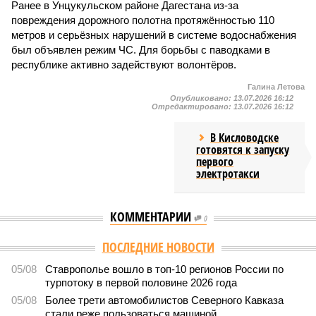
Ранее в Унцукульском районе Дагестана из-за
повреждения дорожного полотна протяжённостью 110
метров и серьёзных нарушений в системе водоснабжения
был объявлен режим ЧС. Для борьбы с паводками в
республике активно задействуют волонтёров.
Галина Летова
Опубликовано:
13.07.2026 16:12
Отредактировано:
13.07.2026 16:12
В Кисловодске
готовятся к запуску
первого
электротакси
КОММЕНТАРИИ
0
ПОСЛЕДНИЕ НОВОСТИ
05/08
Ставрополье вошло в топ-10 регионов России по
турпотоку в первой половине 2026 года
05/08
Более трети автомобилистов Северного Кавказа
стали реже пользоваться машиной