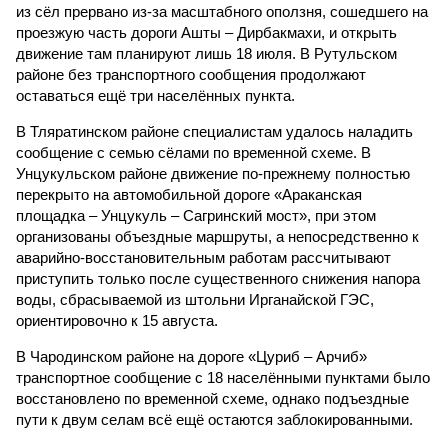
из сёл прервано из-за масштабного оползня, сошедшего на
проезжую часть дороги Ашты – Дирбакмахи, и открыть
движение там планируют лишь 18 июля. В Рутульском
районе без транспортного сообщения продолжают
оставаться ещё три населённых пункта.
В Тляратинском районе специалистам удалось наладить
сообщение с семью сёлами по временной схеме. В
Унцукульском районе движение по-прежнему полностью
перекрыто на автомобильной дороге «Араканская
площадка – Унцукуль – Сагринский мост», при этом
организованы объездные маршруты, а непосредственно к
аварийно-восстановительным работам рассчитывают
приступить только после существенного снижения напора
воды, сбрасываемой из штольни Ирганайской ГЭС,
ориентировочно к 15 августа.
В Чародинском районе на дороге «Цуриб – Арчиб»
транспортное сообщение с 18 населёнными пунктами было
восстановлено по временной схеме, однако подъездные
пути к двум селам всё ещё остаются заблокированными.