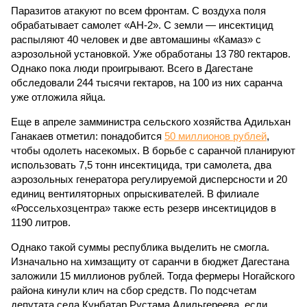
Паразитов атакуют по всем фронтам. С воздуха поля
обрабатывает самолет «АН-2». С земли — инсектицид
распыляют 40 человек и две автомашины «Камаз» с
аэрозольной установкой. Уже обработаны 13 780 гектаров.
Однако пока люди проигрывают. Всего в Дагестане
обследовали 244 тысячи гектаров, на 100 из них саранча
уже отложила яйца.
Еще в апреле замминистра сельского хозяйства Адильхан
Ганакаев отметил: понадобится
50 миллионов рублей
,
чтобы одолеть насекомых. В борьбе с саранчой планируют
использовать 7,5 тонн инсектицида, три самолета, два
аэрозольных генератора регулируемой дисперсности и 20
единиц вентиляторных опрыскивателей. В филиале
«Россельхозцентра» также есть резерв инсектицидов в
1190 литров.
Однако такой суммы республика выделить не смогла.
Изначально на химзащиту от саранчи в бюджет Дагестана
заложили 15 миллионов рублей. Тогда фермеры Ногайского
района кинули клич на сбор средств. По подсчетам
депутата села Кунбатар Рустама Адильгереева, если