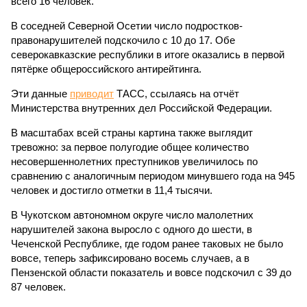
всего 16 человек.
В соседней Северной Осетии число подростков-
правонарушителей подскочило с 10 до 17. Обе
северокавказские республики в итоге оказались в первой
пятёрке общероссийского антирейтинга.
Эти данные
приводит
ТАСС, ссылаясь на отчёт
Министерства внутренних дел Российской Федерации.
В масштабах всей страны картина также выглядит
тревожно: за первое полугодие общее количество
несовершеннолетних преступников увеличилось по
сравнению с аналогичным периодом минувшего года на 945
человек и достигло отметки в 11,4 тысячи.
В Чукотском автономном округе число малолетних
нарушителей закона выросло с одного до шести, в
Чеченской Республике, где годом ранее таковых не было
вовсе, теперь зафиксировано восемь случаев, а в
Пензенской области показатель и вовсе подскочил с 39 до
87 человек.