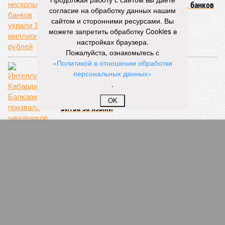
В Кабардино-Балкарии из нескольких банков
согласие на обработку данных нашим
украли 16 миллионов рублей
сайтом и сторонними ресурсами. Вы
можете запретить обработку Cookies в
настройках браузера.
Пожалуйста, ознакомьтесь с
«Политикой в отношении обработки
персональных данных»
.
OK
Битва за языки
В Дагестане экс-заведующего психдиспансера
обвиняют во взяточничестве