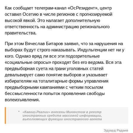
Как сообщает телеграм-канал «ОсРезидент», центр
оставил Осетию в числе регионов с прогнозируемой
высокой явкой. Это налагает дополнительную
ответственность на администрацию регионального
правительства.
При этом Вячеслав Битаров заявил, что за нарушения на
выборах будут строго наказывать. Индульгенции нет ни у
кого. Однако вряд ли все эти подозрительные
«социальные опросы» проходят без его ведома. Вся эта
предвыборная суета на грани уголовных статей
девальвирует само понятие выборов и указывает
избирателям на тоталитарные формы управления
предвыборными кампаниями с четким посылом
бессмысленности попыток проявления свободы
волеизъявления.
*
«Кавказ.Реалии» внесены Минюстом в реестр
иностранных средств массовой информации,
выполняющих функции иностранного агента
Эдуард Радаев