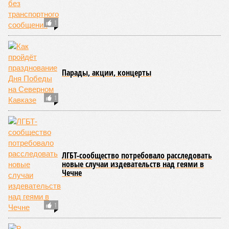
1
Парады, акции, концерты
1
ЛГБТ-сообщество потребовало расследовать
новые случаи издевательств над геями в
Чечне
1