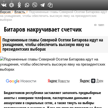
8
3
1
Версия на Кавказе
Версия
//
Власть
//
Подчиненные главы Северной Осетии Битарова идут
на ухищрения, чтобы обеспечить высокую явку на президентских
выборах
10891
Битаров накручивает счетчик
Подчиненные главы Северной Осетии Битарова идут на
ухищрения, чтобы обеспечить высокую явку на
президентских выборах
Бюджетников республики заставляют заполнять предвыборные
анкеты с номерами телефонов, паспортными данными и
аккаунтами в социальных сетях, а также тянуть на выборы
родственников и знакомых. И все это открыто проходит на фоне