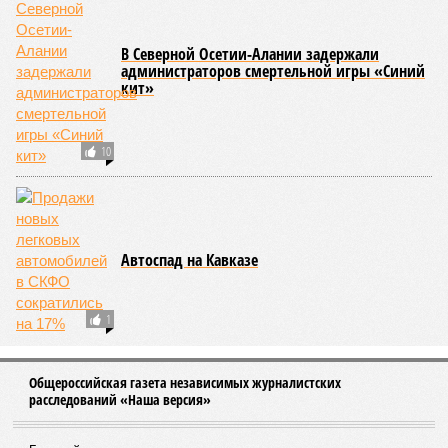
05/08
Ставрополье вошло в топ-10 регионов России по
турпотоку в первой половине 2026 года
05/08
Более трети автомобилистов Северного Кавказа
стали реже пользоваться машиной
04/08
В Северной Осетии задержали мужчину за стрельбу
на базе отдыха
04/08
Школьный набор на Ставрополье подорожал до 19,3
тысячи рублей
04/08
В Дагестане нашли почти 3,9 тысячи земельных
участков под жилую застройку
ЕЩЕ НОВОСТИ
НОВОСТИ ПАРТНЕРОВ
Новости smi2.ru
ЕЩЕ ИЗ РАЗДЕЛА «ВЛАСТЬ»