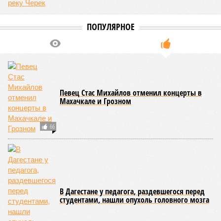
внешним миром оказались жители 53 сёл. К 12 июля эта
цифра сократилась до 23, и сейчас в профильном
ведомстве фиксируют дальнейшее улучшение обстановки.
В Агульском районе вследствие частичного обрушения
каменно-арочного моста полностью прервано сообщение с
селом Буршаг, и возобновить движение там рассчитывают
лишь к 17 июля.
В Гунибском районе на стратегической дороге «Гуниб –
Кумух» бурные потоки полностью уничтожили подъездные
пути к мостовому переходу, в результате чего от внешнего
мира оказались отрезаны сразу шесть населённых
пунктов. Ещё четыре посёлка лишились транспортного
сообщения в Лакском районе, где в настоящий момент
функционирует временная схема движения.
На региональной трассе «Мамраш – Ташкапур –
Араканский мост», пролегающей по Гергебильскому району,
водная стихия размыла дорожное полотно на семи
различных отрезках, и весь автомобильный поток был
вынужденно пущен по альтернативным маршрутам до тех