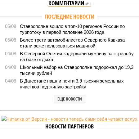
КОММЕНТАРИИ
0
Версия
//
Общество
//
Кабардино-Балкария и Северная Осетия попали в
топ-5 антирейтинга по детской преступности
2089
Тревожная статистика
Кабардино-Балкария и Северная Осетия попали в топ-5
антирейтинга по детской преступности
Кабардино-Балкария и Северная Осетия попали в топ-5 антирейтинга по
детской преступности (фото: pixabay.com/fsHH)
Две республики Северного Кавказа продемонстрировали
существенный рост детской преступности по итогам первого
полугодия 2026-го.
В Кабардино-Балкарской Республике за первые шесть