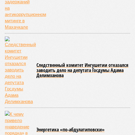
вовсе, теперь зафиксировано восемь случаев, а в
Пензенской области показатель и вовсе подскочил с 39 до
87 человек.
Наибольший абсолютный прирост подростковой
преступности зафиксирован в трёх федеральных округах.
В Северо-Западном федеральном округе количество таких
правонарушителей выросло с 937 до 1,1 тысячи, в
Приволжском – с 2,2 до 2,3 тысячи, а в Центральном – с 1,8
до 2 тысяч человек.
В то же время в Дальневосточном и Уральском
федеральных округах ведомство зафиксировало снижение
показателя – до 1,1 тысячи в каждом из этих
макрорегионов.
Ранее сообщалось, что по итогам 2025 года Кабардино-
Балкарская Республика относилась к числу наиболее
благополучных субъектов Федерации: там на 10 тысяч
жителей приходилось в среднем 69,2 преступления, и с
таким показателем регион входил в пятёрку субъектов РФ