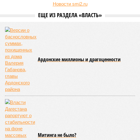
месяцев текущего года было зафиксировано 58
несовершеннолетних, совершивших уголовно наказуемые
деяния, что превышает показатель за аналогичный период
2025-го более чем в три раза, когда таковых насчитывалось
всего 16 человек.
В соседней Северной Осетии число подростков-
правонарушителей подскочило с 10 до 17. Обе
северокавказские республики в итоге оказались в первой
пятёрке общероссийского антирейтинга.
Эти данные
приводит
ТАСС, ссылаясь на отчёт
Министерства внутренних дел Российской Федерации.
В масштабах всей страны картина также выглядит
тревожно: за первое полугодие общее количество
несовершеннолетних преступников увеличилось по
сравнению с аналогичным периодом минувшего года на 945
человек и достигло отметки в 11,4 тысячи.
В Чукотском автономном округе число малолетних
нарушителей закона выросло с одного до шести, в
Чеченской Республике, где годом ранее таковых не было