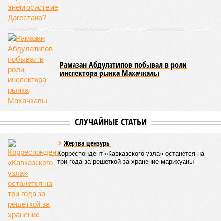
с самой низкой преступностью. Нынешний же трёхкратный
всплеск подростковой криминальной активности на этом
фоне выглядит особенно тревожно.
Галина Летова
Опубликовано:
23.07.2026 14:35
Отредактировано:
23.07.2026 14:35
В Кисловодске
готовятся к запуску
первого
электротакси
КОММЕНТАРИИ
0
Версия
//
Общество
//
В Дагестане после ливней 18 сёл остаются без
транспортного сообщения
2754
Отрезанные от большой земли
В Дагестане после ливней 18 сёл остаются без
транспортного сообщения