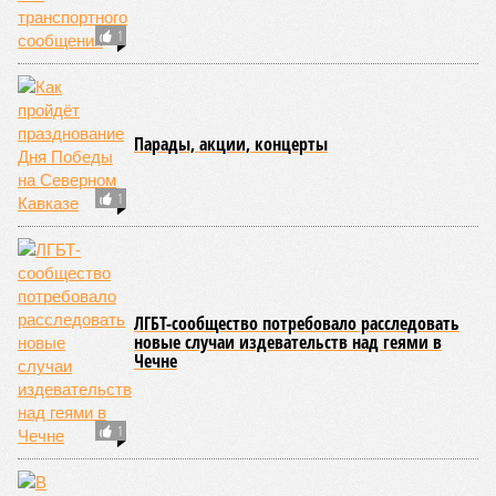
транспортное сообщение с 18 населёнными пунктами было
восстановлено по временной схеме, однако подъездные
пути к двум селам всё ещё остаются заблокированными.
Ранее в Унцукульском районе Дагестана из-за
повреждения дорожного полотна протяжённостью 110
метров и серьёзных нарушений в системе водоснабжения
был объявлен режим ЧС. Для борьбы с паводками в
республике активно задействуют волонтёров.
Галина Летова
Опубликовано:
13.07.2026 16:12
Отредактировано:
13.07.2026 16:12
В Кисловодске
готовятся к запуску
первого
электротакси
КОММЕНТАРИИ
0
ПОСЛЕДНИЕ НОВОСТИ