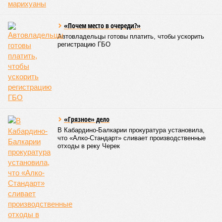
В Дагестане после ливней 18 сёл остаются без транспортного сообщения
(фото: Министерство транспорта и дорожного хозяйства Республики
Дагестан)
Министерство транспорта Республики Дагестан обнародовало
актуальную сводку о ходе ликвидации последствий мощных
ливней, обрушившихся на регион.
Согласно официальным данным на 13 июля, дорожным
службам удалось восстановить транспортное сообщение
на 17 ранее пострадавших участках автомобильных дорог,
однако 18 населённых пунктов всё ещё пребывают в
транспортной блокаде.
Напомним, что мощнейшие дожди, прошедшие 8 июля,
нанесли колоссальный урон дорожной инфраструктуре, в
результате чего на пике разгула стихии без связи с