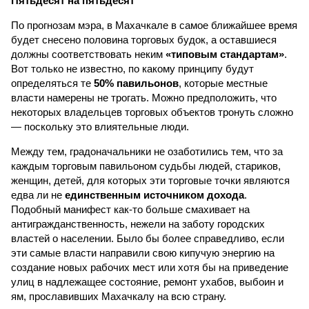
Пятьдесят на пятьдесят
По прогнозам мэра, в Махачкале в самое ближайшее время
будет снесено половина торговых будок, а оставшиеся
должны соответствовать неким
«типовым стандартам»
.
Вот только не известно, по какому принципу будут
определяться те
50% павильонов
, которые местные
власти намерены не трогать. Можно предположить, что
некоторых владельцев торговых объектов тронуть сложно
— поскольку это влиятельные люди.
Между тем, градоначальники не озаботились тем, что за
каждым торговым павильоном судьбы людей, стариков,
женщин, детей, для которых эти торговые точки являются
едва ли не
единственным источником дохода
.
Подобный манифест как-то больше смахивает на
антигражданственность, нежели на заботу городских
властей о населении. Было бы более справедливо, если
эти самые власти направили свою кипучую энергию на
создание новых рабочих мест или хотя бы на приведение
улиц в надлежащее состояние, ремонт ухабов, выбоин и
ям, прославивших Махачкалу на всю страну.