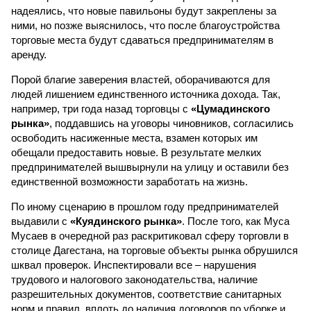
надеялись, что новые павильоны будут закреплены за
ними, но позже выяснилось, что после благоустройства
торговые места будут сдаваться предпринимателям в
аренду.
Порой благие заверения властей, оборачиваются для
людей лишением единственного источника дохода. Так,
например, три года назад торговцы с
«Цумадинского
рынка»
, поддавшись на уговоры чиновников, согласились
освободить насиженные места, взамен которых им
обещали предоставить новые. В результате мелких
предпринимателей вышвырнули на улицу и оставили без
единственной возможности заработать на жизнь.
По иному сценарию в прошлом году предпринимателей
выдавили с
«Куядинского рынка»
. После того, как Муса
Мусаев в очередной раз раскритиковал сферу торговли в
столице Дагестана, на торговые объекты рынка обрушился
шквал проверок. Инспектировали все – нарушения
трудового и налогового законодательства, наличие
разрешительных документов, соответствие санитарных
норм и правил, вплоть до наличия договоров по уборке и