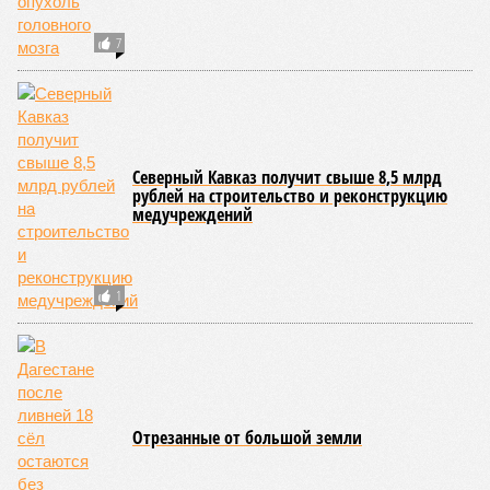
пор, пока не спадёт уровень воды в реке Кара-Койсу, что
ожидается не ранее 17 июля.
В Дахадаевском районе транспортное сообщение с одним
из сёл прервано из-за масштабного оползня, сошедшего на
проезжую часть дороги Ашты – Дирбакмахи, и открыть
движение там планируют лишь 18 июля. В Рутульском
районе без транспортного сообщения продолжают
оставаться ещё три населённых пункта.
В Тляратинском районе специалистам удалось наладить
сообщение с семью сёлами по временной схеме. В
Унцукульском районе движение по-прежнему полностью
перекрыто на автомобильной дороге «Араканская
площадка – Унцукуль – Сагринский мост», при этом
организованы объездные маршруты, а непосредственно к
аварийно-восстановительным работам рассчитывают
приступить только после существенного снижения напора
воды, сбрасываемой из штольни Ирганайской ГЭС,
ориентировочно к 15 августа.
В Чародинском районе на дороге «Цуриб – Арчиб»