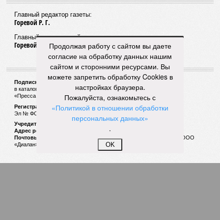
Главный редактор газеты:
Горевой Р. Г.
Главный редактор сайта:
Горевой Р. Г.
Продолжая работу с сайтом вы даете
согласие на обработку данных нашим
сайтом и сторонними ресурсами. Вы
можете запретить обработку Cookies в
Подписной индекс газеты «Наша версия»:
настройках браузера.
в каталоге «Почта России» —
99266
Пожалуйста, ознакомьтесь с
«Пресса России» (зелёный) —
41522
«Политикой в отношении обработки
Регистрационный номер Роскомнадзора
Эл № ФС77-53847 от 26.04.2013.
персональных данных»
Учредитель ООО «Версия»
.
Адрес редакции:
123100, Россия, Москва, улица 1905 года, 7с1
Почтовый адрес редакции:
123022, Россия, Москва, а/я 29. для ООО
OK
«Диалан»
© «Версия»
18+
Все права защищены