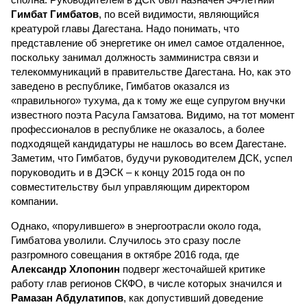
Гимбат Гимбатов
, по всей видимости, являющийся
креатурой главы Дагестана. Надо понимать, что
представление об энергетике он имел самое отдаленное,
поскольку занимал должность замминистра связи и
телекоммуникаций в правительстве Дагестана. Но, как это
заведено в республике, Гимбатов оказался из
«правильного» тухума, да к тому же еще супругом внучки
известного поэта Расула Гамзатова. Видимо, на тот момент
профессионалов в республике не оказалось, а более
подходящей кандидатуры не нашлось во всем Дагестане.
Заметим, что Гимбатов, будучи руководителем ДСК, успел
поруководить и в ДЭСК – к концу 2015 года он по
совместительству был управляющим директором
компании.
Однако, «порулившего» в энергоотрасли около года,
Гимбатова уволили. Случилось это сразу после
разгромного совещания в октябре 2016 года, где
Александр Хлопонин
подверг жесточайшей критике
работу глав регионов СКФО, в числе которых значился и
Рамазан Абдулатипов
, как допустивший доведение