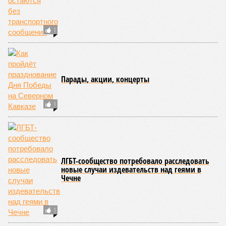
1
Парады, акции, концерты
1
ЛГБТ-сообщество потребовало расследовать
новые случаи издевательств над геями в
Чечне
1