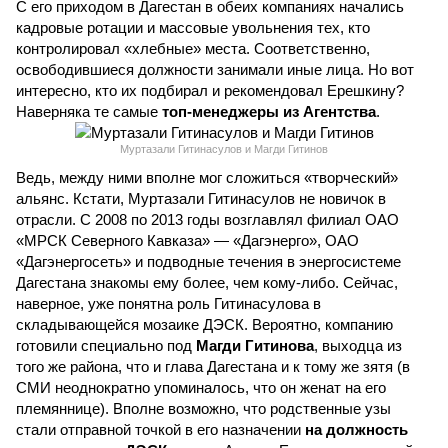
С его приходом в Дагестан в обеих компаниях начались
кадровые ротации и массовые увольнения тех, кто
контролировал «хлебные» места. Соответственно,
освободившиеся должности занимали иные лица. Но вот
интересно, кто их подбирал и рекомендовал Ерешкину?
Наверняка те самые
топ-менеджеры из Агентства
.
Муртазали Гитинасулов и Магди Гитинов
Ведь, между ними вполне мог сложиться «творческий»
альянс. Кстати, Муртазали Гитинасулов не новичок в
отрасли. С 2008 по 2013 годы возглавлял филиал ОАО
«МРСК Северного Кавказа» — «Дагэнерго», ОАО
«Дагэнергосеть» и подводные течения в энергосистеме
Дагестана знакомы ему более, чем кому-либо. Сейчас,
наверное, уже понятна роль Гитинасулова в
складывающейся мозаике ДЭСК. Вероятно, компанию
готовили специально под
Магди Гитинова
, выходца из
того же района, что и глава Дагестана и к тому же зятя (в
СМИ неоднократно упоминалось, что он женат на его
племяннице). Вполне возможно, что родственные узы
стали отправной точкой в его назначении
на должность