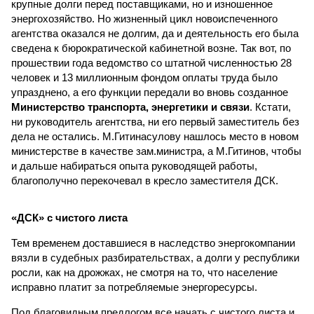
крупные долги перед поставщиками, но и изношенное
энергохозяйство. Но жизненный цикл новоиспеченного
агентства оказался не долгим, да и деятельность его была
сведена к бюрократической кабинетной возне. Так вот, по
прошествии года ведомство со штатной численностью 28
человек и 13 миллионным фондом оплаты труда было
упразднено, а его функции передали во вновь созданное
Министерство транспорта, энергетики и связи
. Кстати,
ни руководитель агентства, ни его первый заместитель без
дела не остались. М.Гитинасулову нашлось место в новом
министерстве в качестве зам.министра, а М.Гитинов, чтобы
и дальше набираться опыта руководящей работы,
благополучно перекочевал в кресло заместителя ДСК.
«ДСК» с чистого листа
Тем временем доставшиеся в наследство энергокомпании
вязли в судебных разбирательствах, а долги у республики
росли, как на дрожжах, не смотря на то, что население
исправно платит за потребляемые энергоресурсы.
Под благовидным предлогом все начать с чистого листа и