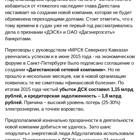
избавиться от «тяжелого наследия» глава Дагестана
настаивает на создании новой компании, которая не будет
обременена переходящими долгами. Стоит отметить, что к
тому времени в судах уже не первый год рассматривались
дела о признании «ДЭСК» и ОАО «Дагэнергосеть»
банкротами.
Переговоры с руководством «МРСК Северного Кавказа»
увенчались успехом и в июне 2015 года - на экономическом
форуме в Санкт-Петербурге было подписано соглашение о
создании
«Дагестанской сетевой компании»
. Но не
прошло и нескольких месяцев, как в новой организации
появились те же симптомы «финансовой болезни». По
итогам 2015 года чистый
убыток ДСК составил 1,15 млрд
рублей, а кредиторская задолженность – 1,8 млрд
рублей
. Причина – высокий уровень потерь (25-30%)
электроэнергии, а точнее воровство.
Предполагаемой изначально прозрачности в деятельности
новой компании добиться не удалось. Зато шанс
«порулить» энергетикой люди Абдулатипова использовали
сполна. Руководителем в ДСК был назначен 34-летний