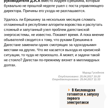
руководителя ДЭСК
вместо Андрея Ерешкина, который
буквально не прошлой неделе ушел с поста управляющего
директора. Причины его ухода не разглашаются.
Удалось ли Ерешкину за нескольких месяцев сломать
отлаженный в республике алгоритм воровства и распутать
сложный и запутанный узел проблем дагестанской
энергосистемы, не известно. Покажет время. А пока мнение
обывателей сводится к тому, что руками Ерешкина в
Дагестане заменили одних смотрящих за «доходными»
местами на других. Что же касается выхода из кризисной
ситуации, то чуда не произошло. А может, и задачи такой
не стояло? Дагестан по-прежнему вязнет в миллиардных
долгах.
Мурад Гусейнов
Опубликовано:
25.04.2017 10:20
Отредактировано:
25.04.2017 11:33
В Кисловодске
готовятся к запуску
первого
электротакси