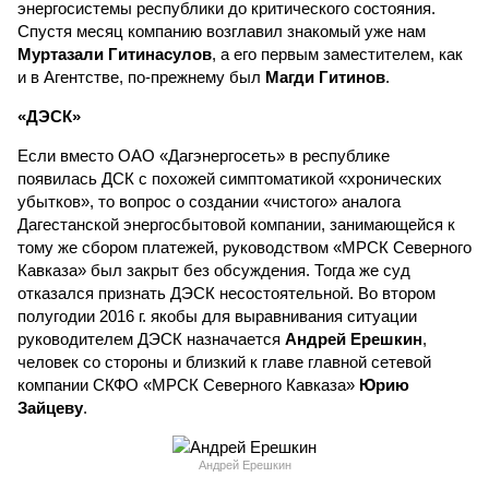
энергосистемы республики до критического состояния.
Спустя месяц компанию возглавил знакомый уже нам
Муртазали Гитинасулов
, а его первым заместителем, как
и в Агентстве, по-прежнему был
Магди Гитинов
.
«ДЭСК»
Если вместо ОАО «Дагэнергосеть» в республике
появилась ДСК с похожей симптоматикой «хронических
убытков», то вопрос о создании «чистого» аналога
Дагестанской энергосбытовой компании, занимающейся к
тому же сбором платежей, руководством «МРСК Северного
Кавказа» был закрыт без обсуждения. Тогда же суд
отказался признать ДЭСК несостоятельной. Во втором
полугодии 2016 г. якобы для выравнивания ситуации
руководителем ДЭСК назначается
Андрей Ерешкин
,
человек со стороны и близкий к главе главной сетевой
компании СКФО «МРСК Северного Кавказа»
Юрию
Зайцеву
.
Андрей Ерешкин