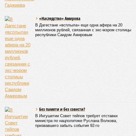
В Дагестане после ливней 18 сёл остаются без транспортного сообщения
(фото: Министерство транспорта и дорожного хозяйства Республики
Дагестан)
Министерство транспорта Республики Дагестан обнародовало
актуальную сводку о ходе ликвидации последствий мощных
ливней, обрушившихся на регион.
Согласно официальным данным на 13 июля, дорожным
службам удалось восстановить транспортное сообщение
на 17 ранее пострадавших участках автомобильных дорог,
однако 18 населённых пунктов всё ещё пребывают в
транспортной блокаде.
Напомним, что мощнейшие дожди, прошедшие 8 июля,
нанесли колоссальный урон дорожной инфраструктуре, в
результате чего на пике разгула стихии без связи с