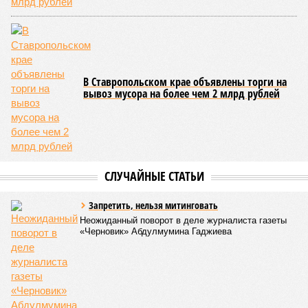
с самой низкой преступностью. Нынешний же трёхкратный
всплеск подростковой криминальной активности на этом
фоне выглядит особенно тревожно.
Галина Летова
Опубликовано:
23.07.2026 14:35
Отредактировано:
23.07.2026 14:35
В Кисловодске
готовятся к запуску
первого
электротакси
КОММЕНТАРИИ
0
Версия
//
Общество
//
В Дагестане после ливней 18 сёл остаются без
транспортного сообщения
2877
Отрезанные от большой земли
В Дагестане после ливней 18 сёл остаются без
транспортного сообщения