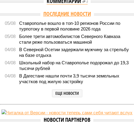
КОММЕНТАРИИ
0
Версия
//
Общество
//
Кабардино-Балкария и Северная Осетия попали в
топ-5 антирейтинга по детской преступности
2229
Тревожная статистика
Кабардино-Балкария и Северная Осетия попали в топ-5
антирейтинга по детской преступности
Кабардино-Балкария и Северная Осетия попали в топ-5 антирейтинга по
детской преступности (фото: pixabay.com/fsHH)
Две республики Северного Кавказа продемонстрировали
существенный рост детской преступности по итогам первого
полугодия 2026-го.
В Кабардино-Балкарской Республике за первые шесть
месяцев текущего года было зафиксировано 58