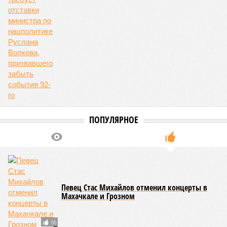
внешним миром оказались жители 53 сёл. К 12 июля эта
цифра сократилась до 23, и сейчас в профильном
ведомстве фиксируют дальнейшее улучшение обстановки.
В Агульском районе вследствие частичного обрушения
каменно-арочного моста полностью прервано сообщение с
селом Буршаг, и возобновить движение там рассчитывают
лишь к 17 июля.
В Гунибском районе на стратегической дороге «Гуниб –
Кумух» бурные потоки полностью уничтожили подъездные
пути к мостовому переходу, в результате чего от внешнего
мира оказались отрезаны сразу шесть населённых
пунктов. Ещё четыре посёлка лишились транспортного
сообщения в Лакском районе, где в настоящий момент
функционирует временная схема движения.
На региональной трассе «Мамраш – Ташкапур –
Араканский мост», пролегающей по Гергебильскому району,
водная стихия размыла дорожное полотно на семи
различных отрезках, и весь автомобильный поток был
вынужденно пущен по альтернативным маршрутам до тех
пор, пока не спадёт уровень воды в реке Кара-Койсу, что