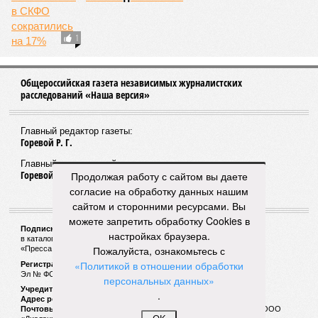
Энергетики выявили почти 200 случаев
нарушений в охранных зонах ЛЭП в Дагестане
Продолжая работу с сайтом вы даете
согласие на обработку данных нашим
сайтом и сторонними ресурсами. Вы
Регионы СКФО сохранили низкие позиции в
можете запретить обработку Cookies в
рейтинге научно-технологического развития
настройках браузера.
Пожалуйста, ознакомьтесь с
«Политикой в отношении обработки
персональных данных»
.