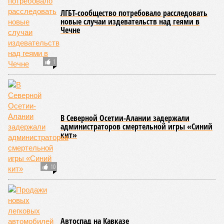
05/08
Ставрополье вошло в топ-10 регионов России по
турпотоку в первой половине 2026 года
05/08
Более трети автомобилистов Северного Кавказа
стали реже пользоваться машиной
04/08
В Северной Осетии задержали мужчину за стрельбу
на базе отдыха
04/08
Школьный набор на Ставрополье подорожал до 19,3
тысячи рублей
04/08
В Дагестане нашли почти 3,9 тысячи земельных
участков под жилую застройку
ЕЩЕ НОВОСТИ
НОВОСТИ ПАРТНЕРОВ
Новости smi2.ru
ЕЩЕ ИЗ РАЗДЕЛА «ОБЩЕСТВО»