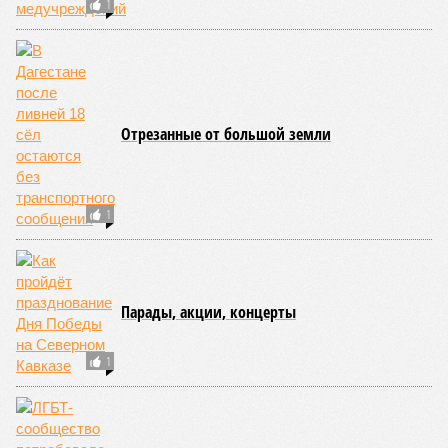
транспортное сообщение с 18 населёнными пунктами было
восстановлено по временной схеме, однако подъездные
пути к двум селам всё ещё остаются заблокированными.
Ранее в Унцукульском районе Дагестана из-за
повреждения дорожного полотна протяжённостью 110
метров и серьёзных нарушений в системе водоснабжения
был объявлен режим ЧС. Для борьбы с паводками в
республике активно задействуют волонтёров.
Галина Летова
Опубликовано:
13.07.2026 16:12
Отредактировано:
13.07.2026 16:12
В Кисловодске
готовятся к запуску
первого
электротакси
КОММЕНТАРИИ
0
ПОСЛЕДНИЕ НОВОСТИ