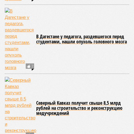
ожидается не ранее 17 июля.
В Дахадаевском районе транспортное сообщение с одним
из сёл прервано из-за масштабного оползня, сошедшего на
проезжую часть дороги Ашты – Дирбакмахи, и открыть
движение там планируют лишь 18 июля. В Рутульском
районе без транспортного сообщения продолжают
оставаться ещё три населённых пункта.
В Тляратинском районе специалистам удалось наладить
сообщение с семью сёлами по временной схеме. В
Унцукульском районе движение по-прежнему полностью
перекрыто на автомобильной дороге «Араканская
площадка – Унцукуль – Сагринский мост», при этом
организованы объездные маршруты, а непосредственно к
аварийно-восстановительным работам рассчитывают
приступить только после существенного снижения напора
воды, сбрасываемой из штольни Ирганайской ГЭС,
ориентировочно к 15 августа.
В Чародинском районе на дороге «Цуриб – Арчиб»