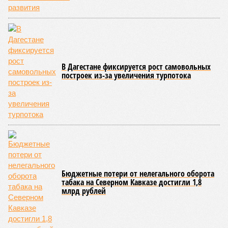
вовсе, теперь зафиксировано восемь случаев, а в
Пензенской области показатель и вовсе подскочил с 39 до
87 человек.
Наибольший абсолютный прирост подростковой
преступности зафиксирован в трёх федеральных округах.
В Северо-Западном федеральном округе количество таких
правонарушителей выросло с 937 до 1,1 тысячи, в
Приволжском – с 2,2 до 2,3 тысячи, а в Центральном – с 1,8
до 2 тысяч человек.
В то же время в Дальневосточном и Уральском
федеральных округах ведомство зафиксировало снижение
показателя – до 1,1 тысячи в каждом из этих
макрорегионов.
Ранее сообщалось, что по итогам 2025 года Кабардино-
Балкарская Республика относилась к числу наиболее
благополучных субъектов Федерации: там на 10 тысяч
жителей приходилось в среднем 69,2 преступления, и с
таким показателем регион входил в пятёрку субъектов РФ