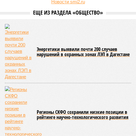
несовершеннолетних, совершивших уголовно наказуемые
деяния, что превышает показатель за аналогичный период
2025-го более чем в три раза, когда таковых насчитывалось
всего 16 человек.
В соседней Северной Осетии число подростков-
правонарушителей подскочило с 10 до 17. Обе
северокавказские республики в итоге оказались в первой
пятёрке общероссийского антирейтинга.
Эти данные
приводит
ТАСС, ссылаясь на отчёт
Министерства внутренних дел Российской Федерации.
В масштабах всей страны картина также выглядит
тревожно: за первое полугодие общее количество
несовершеннолетних преступников увеличилось по
сравнению с аналогичным периодом минувшего года на 945
человек и достигло отметки в 11,4 тысячи.
В Чукотском автономном округе число малолетних
нарушителей закона выросло с одного до шести, в
Чеченской Республике, где годом ранее таковых не было