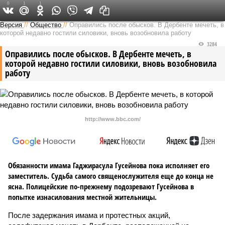
0
1
1
Версия на Кавказе
Версия
//
Общество
//
Оправились после обысков. В Дербенте мечеть, в
которой недавно гостили силовики, вновь возобновила работу
3284
Оправились после обысков. В Дербенте мечеть, в
которой недавно гостили силовики, вновь возобновила
работу
http://www.bbc.com/
Обязанности имама Гаджирасула Гусейнова пока исполняет его
заместитель. Судьба самого священослужителя еще до конца не
ясна. Полицейские по-прежнему подозревают Гусейнова в
попытке изнасилования местной жительницы.
После задержания имама и протестных акций,