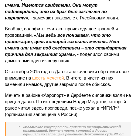
имама. Имеются свидетели. Они могут
подтвердить, что их брак был заключен по
шариату»
, - замечают знакомые с Гусейновым люди.
Вообще, салафиты считают происходящее травлей и
провокацией.
«Мы ведь все понимаем, что это
провокация, цель которой закрыть мечеть. Нет
имама или имам под следствием – это стандартная
причина для закрытия храма»
, - поделился своими
домыслами один из верующих.
С сентября 2015 года в Дагестане силовики обратили свое
внимание на
шесть мечетей
. В итоге, в части из них
заменили имамов, другие закрыли после обысков.
Мечеть в районе «Аэропорт» в Дербенте силовики взяли на
прицел давно. По их сведениям Надир Медетов, который
ранее читал здесь проповеди, позже уехал в «ИГИЛ»*
(организация запрещена в России).
*
«Исламское государство» признано террористической
организацией, деятельность которой в России
официально запрещена решением Верховного суда РФ от