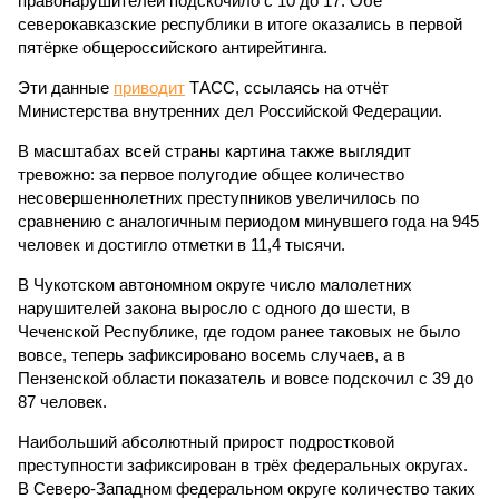
правонарушителей подскочило с 10 до 17. Обе
северокавказские республики в итоге оказались в первой
пятёрке общероссийского антирейтинга.
Эти данные
приводит
ТАСС, ссылаясь на отчёт
Министерства внутренних дел Российской Федерации.
В масштабах всей страны картина также выглядит
тревожно: за первое полугодие общее количество
несовершеннолетних преступников увеличилось по
сравнению с аналогичным периодом минувшего года на 945
человек и достигло отметки в 11,4 тысячи.
В Чукотском автономном округе число малолетних
нарушителей закона выросло с одного до шести, в
Чеченской Республике, где годом ранее таковых не было
вовсе, теперь зафиксировано восемь случаев, а в
Пензенской области показатель и вовсе подскочил с 39 до
87 человек.
Наибольший абсолютный прирост подростковой
преступности зафиксирован в трёх федеральных округах.
В Северо-Западном федеральном округе количество таких