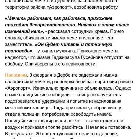
салафитская мечеть в Дербенте, расположенной на
территории района «Аэропорт», возобновила работу.
«Мечеть работает, как работала, прихожане
приходят беспрепятственно. Никаких в этом плане
изменений нет»
, - рассказал сотрудник храма. По его
словам, обязанности имама мечети исполняет его
заместитель.
«Он будет читать и пятничную
проповедь»
, - уточнил мужчина. Прихожане мечети
надеются, что имама Гаджирасула Гусейнова отпустят на
свободу. Они уверены в его невиновности.
Напомним
, 9 февраля в Дербенте задержали имама
салафитской мечети, расположенной на территории района
«Аэропорт». Изначально причина не объяснялась. Однако
позже полицейские сообщили — священнослужитель
подозревается в удержании и попытке изнасилования
местной жительницы. Тогда прихожане, собравшись у
отдела полиции, потребовали освободить имама.
Полицейские отреагировали резко — стали стрелять в
воздух и приказали толпе разойтись. Началась потасовка.
В результате, 20 протестующих отвели в отделение,