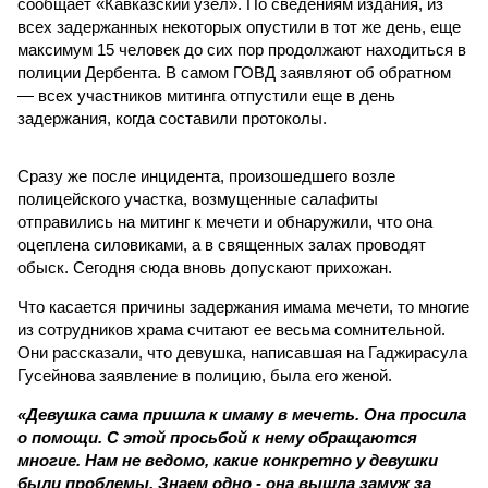
сообщает «Кавказский узел». По сведениям издания, из
всех задержанных некоторых опустили в тот же день, еще
максимум 15 человек до сих пор продолжают находиться в
полиции Дербента. В самом ГОВД заявляют об обратном
— всех участников митинга отпустили еще в день
задержания, когда составили протоколы.
Сразу же после инцидента, произошедшего возле
полицейского участка, возмущенные салафиты
отправились на митинг к мечети и обнаружили, что она
оцеплена силовиками, а в священных залах проводят
обыск. Сегодня сюда вновь допускают прихожан.
Что касается причины задержания имама мечети, то многие
из сотрудников храма считают ее весьма сомнительной.
Они рассказали, что девушка, написавшая на Гаджирасула
Гусейнова заявление в полицию, была его женой.
«Девушка сама пришла к имаму в мечеть. Она просила
о помощи. С этой просьбой к нему обращаются
многие. Нам не ведомо, какие конкретно у девушки
были проблемы. Знаем одно - она вышла замуж за