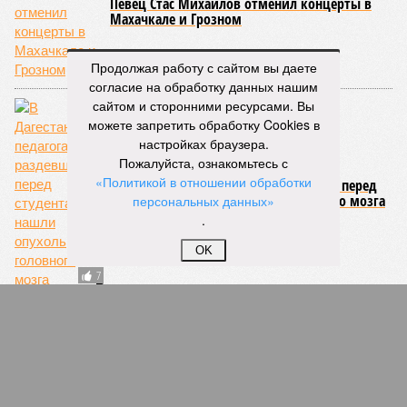
Певец Стас Михайлов отменил концерты в
Махачкале и Грозном
66
Продолжая работу с сайтом вы даете
согласие на обработку данных нашим
сайтом и сторонними ресурсами. Вы
можете запретить обработку Cookies в
настройках браузера.
Пожалуйста, ознакомьтесь с
«Политикой в отношении обработки
В Дагестане у педагога, раздевшегося перед
студентами, нашли опухоль головного мозга
персональных данных»
.
OK
7
Северный Кавказ получит свыше 8,5 млрд
рублей на строительство и реконструкцию