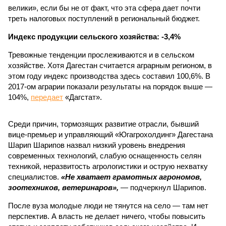
велики», если бы не от факт, что эта сфера дает почти
треть налоговых поступлений в региональный бюджет.
Индекс продукции сельского хозяйства: -3,4%
Тревожные тенденции прослеживаются и в сельском
хозяйстве. Хотя Дагестан считается аграрным регионом, в
этом году индекс производства здесь составил 100,6%. В
2017-ом аграрии показали результаты на порядок выше —
104%,
передает
«Дагстат».
Среди причин, тормозящих развитие отрасли, бывший
вице-премьер и управляющий «Югагрохолдинг» Дагестана
Шарип Шарипов назвал низкий уровень внедрения
современных технологий, слабую оснащенность селян
техникой, неразвитость агрологистики и острую нехватку
специалистов.
«Не хватает грамотных агрономов,
зоотехников, ветеринаров»,
— подчеркнул Шарипов.
После вуза молодые люди не тянутся на село — там нет
перспектив. А власть не делает ничего, чтобы повысить