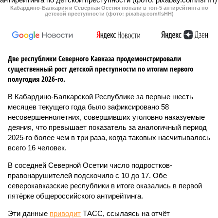
Кабардино-Балкария и Северная Осетия попали в топ-5 антирейтинга по
детской преступности (фото: pixabay.com/fsHH)
Две республики Северного Кавказа продемонстрировали
существенный рост детской преступности по итогам первого
полугодия 2026-го.
В Кабардино-Балкарской Республике за первые шесть
месяцев текущего года было зафиксировано 58
несовершеннолетних, совершивших уголовно наказуемые
деяния, что превышает показатель за аналогичный период
2025-го более чем в три раза, когда таковых насчитывалось
всего 16 человек.
В соседней Северной Осетии число подростков-
правонарушителей подскочило с 10 до 17. Обе
северокавказские республики в итоге оказались в первой
пятёрке общероссийского антирейтинга.
Эти данные
приводит
ТАСС, ссылаясь на отчёт