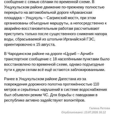
сообщение с семью сёлами по временной схеме. В
Унцукульском районе движение по-прежнему полностью
перекрыто на автомобильной дороге «Араканская
площадка – Унцукуль – Сагринский мост», при этом
организованы объездные маршруты, а непосредственно к
аварийно-восстановительным работам рассчитывают
приступить только после существенного снижения напора
воды, сбрасываемой из штольни Ирганайской ГЭС,
ориентировочно к 15 августа.
В Чародинском районе на дороге «Цуриб – Арчиб»
транспортное сообщение с 18 населёнными пунктами было
восстановлено по временной схеме, однако подъездные
пути к двум селам всё ещё остаются заблокированными.
Ранее в Унцукульском районе Дагестана из-за
повреждения дорожного полотна протяжённостью 110
метров и серьёзных нарушений в системе водоснабжения
был объявлен режим ЧС. Для борьбы с паводками в
республике активно задействуют волонтёров.
Галина Летова
Опубликовано:
13.07.2026 16:12