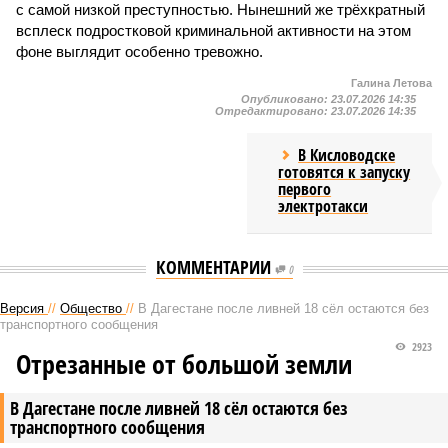
с самой низкой преступностью. Нынешний же трёхкратный
всплеск подростковой криминальной активности на этом
фоне выглядит особенно тревожно.
Галина Летова
Опубликовано:
23.07.2026 14:35
Отредактировано:
23.07.2026 14:35
В Кисловодске
готовятся к запуску
первого
электротакси
КОММЕНТАРИИ
0
Версия
//
Общество
//
В Дагестане после ливней 18 сёл остаются без
транспортного сообщения
2923
Отрезанные от большой земли
В Дагестане после ливней 18 сёл остаются без
транспортного сообщения