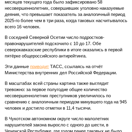
месяцев текущего года было зафиксировано 58
несовершеннолетних, совершивших уголовно наказуемые
деяния, что превышает показатель за аналогичный период
2025-го более чем в три раза, когда таковых насчитывалось
всего 16 человек.
В соседней Северной Осетии число подростков-
правонарушителей подскочило с 10 до 17. Обе
северокавказские республики в итоге оказались в первой
пятёрке общероссийского антирейтинга.
Эти данные
приводит
ТАСС, ссылаясь на отчёт
Министерства внутренних дел Российской Федерации.
В масштабах всей страны картина также выглядит
тревожно: за первое полугодие общее количество
несовершеннолетних преступников увеличилось по
сравнению с аналогичным периодом минувшего года на 945
человек и достигло отметки в 11,4 тысячи.
В Чукотском автономном округе число малолетних
нарушителей закона выросло с одного до шести, в
Чеченской Республике, где годом ранее таковых не было