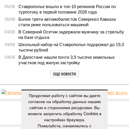
05/08
Ставрополье вошло в топ-10 регионов России по
турпотоку в первой половине 2026 года
05/08
Более трети автомобилистов Северного Кавказа
стали реже пользоваться машиной
04/08
В Северной Осетии задержали мужчину за стрельбу
на базе отдыха
04/08
Школьный набор на Ставрополье подорожал до 19,3
тысячи рублей
04/08
В Дагестане нашли почти 3,9 тысячи земельных
участков под жилую застройку
ЕЩЕ НОВОСТИ
Продолжая работу с сайтом вы даете
НОВОСТИ ПАРТНЕРОВ
согласие на обработку данных нашим
сайтом и сторонними ресурсами. Вы
можете запретить обработку Cookies в
Новости smi2.ru
настройках браузера.
ЕЩЕ ИЗ РАЗДЕЛА «ОБЩЕСТВО»
Пожалуйста, ознакомьтесь с