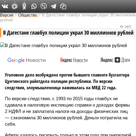
0
1
1
Версия на Кавказе
Версия
//
Общество
//
В Дагестане главбух полиции украл 30 миллионов
рублей
3417
В Дагестане главбух полиции украл 30 миллионов рублей
Уголовное дело возбуждено против бывшего главного бухгалтера
Цунтинского райотдела полиции республики. По версии
следствия, злоумышленница наживалась на МВД 22 года.
По версии следствия, с 1993 по 2015 годы главбух не
сдавала в налоговую инспекцию справки о доходах формы
2 НДФЛ и не заплатила налоги на доходы физических лиц
— сэкономила 30 миллионов рублей. Деньги потратила на
себя.
Аферу удалось раскрыть только в этом году при очередной