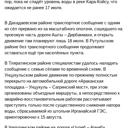
пор, пока не спадёт уровень воды в реке Кара-Койсу, что
ожидается не ранее 17 июля.
В Дахадаевском районе транспортное сообщение с одним
из сёл прервано из-за масштабного оползня, сошедшего на
проезжую часть дороги Ашты – Дирбакмахи, и открыть
движение там планируют лишь 18 июля. В Рутульском
районе без транспортного сообщения продолжают
оставаться ещё три населённых пункта.
В Тляратинском районе специалистам удалось наладить
сообщение с семью сёлами по временной схеме. В
Унцукульском районе движение по-прежнему полностью
перекрыто на автомобильной дороге «Араканская
площадка – Унцукуль – Сагринский мост», при этом
организованы объездные маршруты, а непосредственно к
аварийно-восстановительным работам рассчитывают
приступить только после существенного снижения напора
воды, сбрасываемой из штольни Ирганайской ГЭС,
ориентировочно к 15 августа.
В Чародинском районе на дороге «Цуриб – Арчиб»