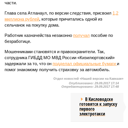
части.
Глава села Атланаул, по версии следствия, присвоил
1,2
миллиона рублей
, которые причитались одной из
сельчанок на покупку дома.
Работник казначейства незаконно
получал
пособие по
безработице.
Мошенниками становятся и правоохранители. Так,
сотрудника ГИБДД МО МВД России «Кизилюртовский»
задержали за то, что он
подделал официальные бумаги
и
помог знакомому получить страховку за автомобиль.
Отдел новостей «Нашей версии на Кавказе»
Опубликовано:
29.09.2017 17:14
Отредактировано:
29.09.2017 17:48
В Кисловодске
готовятся к запуску
первого
электротакси