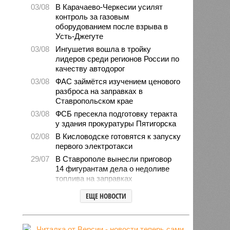
03/08
В Карачаево-Черкесии усилят
контроль за газовым
оборудованием после взрыва в
Усть-Джегуте
03/08
Ингушетия вошла в тройку
лидеров среди регионов России по
качеству автодорог
03/08
ФАС займётся изучением ценового
разброса на заправках в
Ставропольском крае
03/08
ФСБ пресекла подготовку теракта
у здания прокуратуры Пятигорска
02/08
В Кисловодске готовятся к запуску
первого электротакси
29/07
В Ставрополе вынесли приговор
14 фигурантам дела о недоливе
топлива на заправках
28/07
Продажи подержанных авто в
ЕЩЕ НОВОСТИ
СКФО сократились в 2026 году
28/07
Авиалесоохрана предупредила о
повышенной пожарной опасности