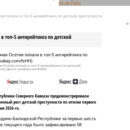
нное топливо.
Концерт Саши Project в
ая сумма не уточняется.
Дагестане могут отменить. Это
ия попали в топ-5 антирейтинга по детской преступности
связано с многочисленными
угрозами, которые стали
поступать в адрес певицы.
в топ-5 антирейтинга по детской
 Осетия попали в топ-5 антирейтинга по детской
сти (фото: pixabay.com/fsHH)
публики Северного Кавказа продемонстрировали
енный рост детской преступности по итогам первого
ия 2026-го.
рдино-Балкарской Республике за первые шесть
в текущего года было зафиксировано 58