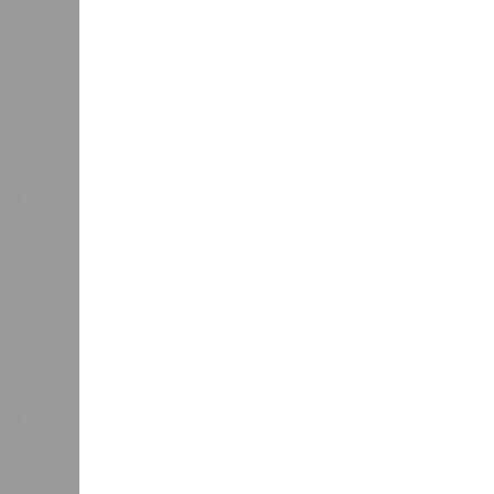
служба
17 ран
0
Дагестан попал в топ-10
18 нас
регионов-лидеров по числу
блокад
регистраций заведений общепита
Напомн
нанесл
результате чего на пике разгула с
сёл. К 12 июля эта цифра сократил
фиксируют дальнейшее улучшение 
В Агульском районе вследствие ча
прервано сообщение с селом Бурша
17 июля.
В Гунибском районе на стратегичес
уничтожили подъездные пути к мост
оказались отрезаны сразу шесть н
транспортного сообщения в Лакско
временная схема движения.
На региональной трассе «Мамраш –
Гергебильскому району, водная ст