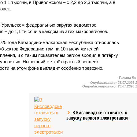
1,1 тысячи, в Приволжском – с 2,2 до 2,3 тысячи, а в
овек.
и Уральском федеральных округах ведомство
 – до 1,1 тысячи в каждом из этих макрорегионов.
2025 года Кабардино-Балкарская Республика относилась
убъектов Федерации: там на 10 тысяч жителей
пления, и с таким показателем регион входил в пятёрку
тупностью. Нынешний же трёхкратный всплеск
ости на этом фоне выглядит особенно тревожно.
Галина Ле
Опубликовано:
23.07.2026 
Отредактировано:
23.07.2026 
В Кисловодске готовятся к
запуску первого электротакси