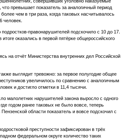
ршеннолетних, совершивших уголовно наказуемые
, что превышает показатель за аналогичный период
о более чем в три раза, когда таковых насчитывалось
6 человек.
 подростков-правонарушителей подскочило с 10 до 17.
 итоге оказались в первой пятёрке общероссийского
сь на отчёт Министерства внутренних дел Российской
также выглядит тревожно: за первое полугодие общее
еступников увеличилось по сравнению с аналогичным
овек и достигло отметки в 11,4 тысячи.
сло малолетних нарушителей закона выросло с одного
 где годом ранее таковых не было вовсе, теперь
 Пензенской области показатель и вовсе подскочил с
одростковой преступности зафиксирован в трёх
падном федеральном округе количество таких