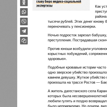
главу бюро медико-социальной
экспертизы
Как ус
престу
района
тысячи рублей. Этих денег юному 
переночевать у пенсионерки.
Ночью подросток зарезал бабушку,
преступления. Пострадавшая сконч
Против юноши возбудили уголовное
корыстных побуждений, сопряженно
здоровью».
Подобные кровавые истории часто
одно зверское убийство произошло
камнем девушку. Жуткое убийство 
произошла на трассе Ростов — Бак
А житель дагестанского села Каран
которых была несовершеннолетней
любили гулять и поздно возвращал
было неприемлемо. Но дочери, вид