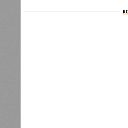
К
Версия
//
Общество
//
В Дагестане после ливней 18 сёл ос
Отрезанные от большой земли
В Дагестане после ливней 18 сёл остаются без 
В Дагестане после ливней 18 
Министерство транспорта 
В РАЗДЕЛЕ
Министе
1
актуаль
Регионы СКФО оказались в
ливней,
хвосте рейтинга доступности
0
жилья
Соглас