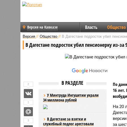
Власть
Общество
Версия на Кавказе
Версия
//
Общество
//
В Дагестане подросток убил пенсионе
В Дагестане подросток убил пенсионерку из-за 
В РАЗДЕЛЕ
По данн
2
16 лет.
У Минтруда Ингушетии украли
возбуди
34 миллиона рублей
1
На 20 
Дагест
версии
В Дагестане за взятки и
3
служебный подлог арестовали
за шес