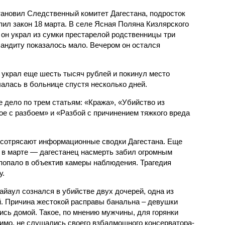
тановил Следственный комитет Дагестана, подросток
пил закон 18 марта. В селе Ясная Поляна Кизлярского
 он украл из сумки престарелой родственницы три
бандиту показалось мало. Вечером он остался
 украл еще шесть тысяч рублей и покинул место
алась в больнице спустя несколько дней.
 дело по трем статьям: «Кража», «Убийство из
е с разбоем» и «Разбой с причинением тяжкого вреда
 сотрясают информационные сводки Дагестана. Еще
 в марте — дагестанец насмерть забил огромным
попало в объектив камеры наблюдения. Трагедия
у.
айаул сознался в убийстве двух дочерей, одна из
. Причина жестокой расправы банальна – девушки
ись домой. Такое, по мнению мужчины, для горянки
имо, не слушались своего взбалмошного консерватора-