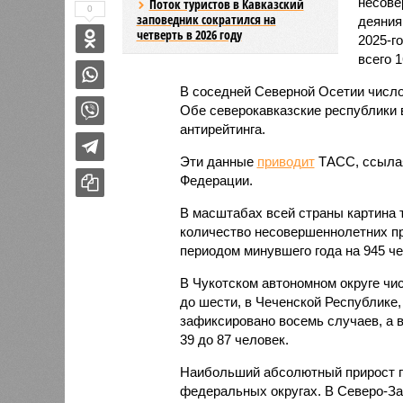
несове
Поток туристов в Кавказский
0
заповедник сократился на
деяния
четверть в 2026 году
2025-г
всего 1
В соседней Северной Осетии число
Обе северокавказские республики в
антирейтинга.
Эти данные
приводит
ТАСС, ссылая
Федерации.
В масштабах всей страны картина 
количество несовершеннолетних пр
периодом минувшего года на 945 чел
В Чукотском автономном округе чи
до шести, в Чеченской Республике,
зафиксировано восемь случаев, а в
39 до 87 человек.
Наибольший абсолютный прирост п
федеральных округах. В Северо-За