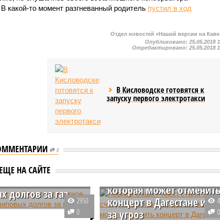
. В какой-то момент разгневанный родитель
пустил в ход
Отдел новостей «Нашей версии на Кавк
Опубликовано:
25.05.2018 
Отредактировано:
25.05.2018 
В Кисловодске готовятся к
запуску первого электротакси
ОММЕНТАРИИ
Певица Саша Project
0
стала 5 по счету
стане возбудили
ЕЩЕ НА САЙТЕ
российским артистом,
ное дело из-за
которая может отменит
х долгов за газ
концерт в Дагестане из-
2950
ане газовщики завысили
0
за угроз
лей региона за