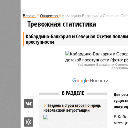
энергоснабжения в Дагестане,
потребле
объявил о введении режима
Конкретн
Версия
//
Общество
//
Кабардино-Балкария и Северная Осет
повышенной готовности.
Тревожная статистика
Кабардино-Балкария и Северная Осетия попали 
преступности
Кабардино-Балкария и Северная
преступно
В РАЗДЕЛЕ
Две рес
0
существ
Введена в строй вторая очередь
полугод
Новолакской ветростанции
0
В Каба
месяце