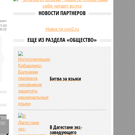
на Северном Кавказе в августе
28/07
Кисловодский пляж стал первым
НОВОСТИ ПАРТНЕРОВ
на Ставрополье обладателем
«синего флага»
азе»
17:03
27/07
Республики СКФО замкнули
Новости smi2.ru
18:21
рейтинг регионов России по
ЕЩЕ ИЗ РАЗДЕЛА «ОБЩЕСТВО»
обороту розничной торговли
Битва за языки
ь
4343
В Дагестане экс-
0
заведующего