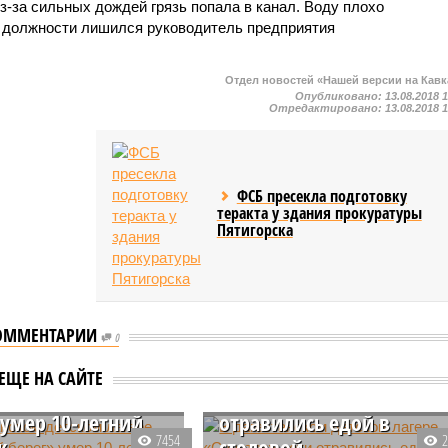
Из-за сильных дождей грязь попала в канал. Воду плохо
е должности лишился руководитель предприятия
Отдел новостей «Нашей версии на Кавк
Опубликовано:
13.08.2018 
Отредактировано:
13.08.2018 
ФСБ пресекла подготовку
теракта у здания прокуратуры
Пятигорска
ОММЕНТАРИИ
0
станском детском
В дагестанском детском
ЕЩЕ НА САЙТЕ
 «Солнечный
лагере «Спартак» дети
 умер 10-летний
отравились едой в
7454
к
столовой