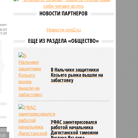
на Северном Кавказе в августе
28/07
Кисловодский пляж стал первым
НОВОСТИ ПАРТНЕРОВ
на Ставрополье обладателем
«синего флага»
азе»
27/07
Республики СКФО замкнули
Новости smi2.ru
16:03
17:24
рейтинг регионов России по
ЕЩЕ ИЗ РАЗДЕЛА «ОБЩЕСТВО»
обороту розничной торговли
В Нальчике защитники
Козьего рынка вышли на
забастовку
УФАС заинтересовался
работой начальника
Дагестанской таможни
2549
Руслана Яхъяева