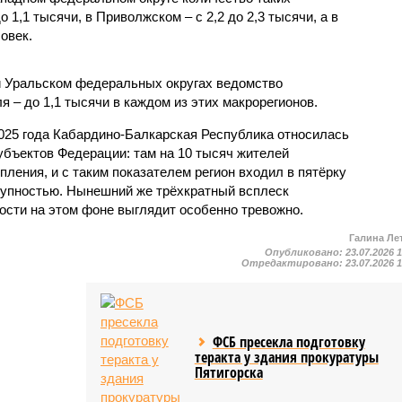
1,1 тысячи, в Приволжском – с 2,2 до 2,3 тысячи, а в
овек.
и Уральском федеральных округах ведомство
 – до 1,1 тысячи в каждом из этих макрорегионов.
2025 года Кабардино-Балкарская Республика относилась
убъектов Федерации: там на 10 тысяч жителей
пления, и с таким показателем регион входил в пятёрку
тупностью. Нынешний же трёхкратный всплеск
ости на этом фоне выглядит особенно тревожно.
Галина Ле
Опубликовано:
23.07.2026 
Отредактировано:
23.07.2026 
ФСБ пресекла подготовку
теракта у здания прокуратуры
Пятигорска