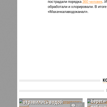
пострадали порядка
360 человек
. 
обработали и хлорировали. В итог
«Махачкалаводоканал».
К
В даге
лагере
В Дагестане 60 человек
берег»
отравились водой
2377
ребено