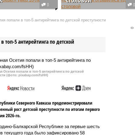
0
аше погиб ребенок,
Роспотребнадзор Дагестана
ий в детском лагере
выяснил, что причиной
ия попали в топ-5 антирейтинга по детской преступности
ый берег». Родители
отравления 86 человек в
а винят во всем
оздоровительном лагере
руководство.
«Спартак» стал возбудитель
в топ-5 антирейтинга по детской
сальмонеллеза. Сейчас лагерь
закрыли.
 Осетия попали в топ-5 антирейтинга по детской
сти (фото: pixabay.com/fsHH)
публики Северного Кавказа продемонстрировали
енный рост детской преступности по итогам первого
ия 2026-го.
рдино-Балкарской Республике за первые шесть
в текущего года было зафиксировано 58