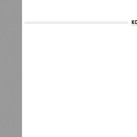
К
Версия
//
Общество
//
В Дагестане после ливней 18 сёл ос
Отрезанные от большой земли
В Дагестане после ливней 18 сёл остаются без 
В Дагестане после ливней 18 
Министерство транспорта 
В РАЗДЕЛЕ
Министе
1
актуаль
Регионы СКФО оказались в
ливней,
хвосте рейтинга доступности