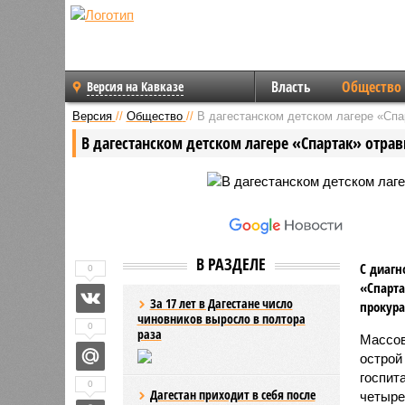
Власть
Общество
Версия на Кавказе
Версия
//
Общество
//
В дагестанском детском лагере «Спа
В дагестанском детском лагере «Спартак» отрав
В РАЗДЕЛЕ
С диагн
0
«Спарта
За 17 лет в Дагестане число
прокура
чиновников выросло в полтора
0
раза
Массов
острой
госпит
0
Дагестан приходит в себя после
четыре