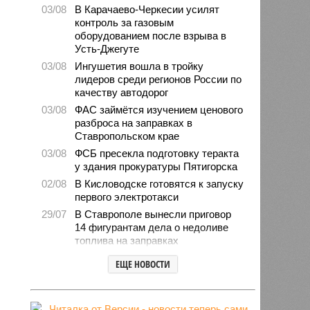
03/08
В Карачаево-Черкесии усилят
контроль за газовым
оборудованием после взрыва в
Усть-Джегуте
03/08
Ингушетия вошла в тройку
лидеров среди регионов России по
качеству автодорог
03/08
ФАС займётся изучением ценового
разброса на заправках в
Ставропольском крае
03/08
ФСБ пресекла подготовку теракта
у здания прокуратуры Пятигорска
02/08
В Кисловодске готовятся к запуску
первого электротакси
29/07
В Ставрополе вынесли приговор
14 фигурантам дела о недоливе
топлива на заправках
28/07
Продажи подержанных авто в
ЕЩЕ НОВОСТИ
СКФО сократились в 2026 году
28/07
Авиалесоохрана предупредила о
повышенной пожарной опасности