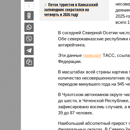
несове
Поток туристов в Кавказский
0
заповедник сократился на
деяния
четверть в 2026 году
2025-г
всего 1
В соседней Северной Осетии число
Обе северокавказские республики в
антирейтинга.
Эти данные
приводит
ТАСС, ссылая
Федерации.
В масштабах всей страны картина 
количество несовершеннолетних пр
периодом минувшего года на 945 чел
В Чукотском автономном округе чи
до шести, в Чеченской Республике,
зафиксировано восемь случаев, а в
39 до 87 человек.
Наибольший абсолютный прирост п
федеральных округах. В Северо-За