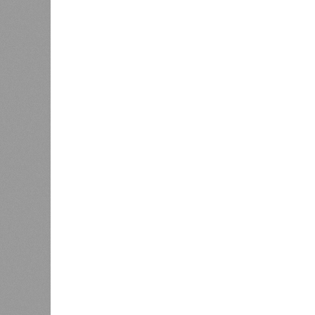
0
жилья
Соглас
служба
17 ран
0
Дагестан попал в топ-10
18 нас
регионов-лидеров по числу
блокад
регистраций заведений общепита
Напомн
нанесл
результате чего на пике разгула с
сёл. К 12 июля эта цифра сократил
фиксируют дальнейшее улучшение 
В Агульском районе вследствие ча
прервано сообщение с селом Бурша
17 июля.
В Гунибском районе на стратегичес
уничтожили подъездные пути к мост
оказались отрезаны сразу шесть н
транспортного сообщения в Лакско
временная схема движения.