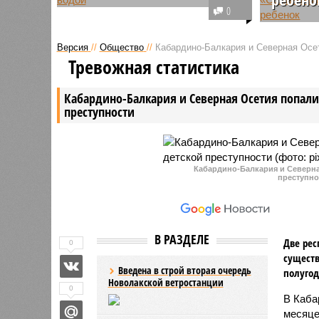
В дагестанском селе Ленинаул
0
произошла вспышка острой
В Изберб
кишечной инфекции. За помощью
отдыхавш
Версия
//
Общество
//
Кабардино-Балкария и Северная Осет
к врачам обратились более 60
«Солнечн
Тревожная статистика
человек.
школьник
местное 
Кабардино-Балкария и Северная Осетия попали 
преступности
Кабардино-Балкария и Северная
преступно
В РАЗДЕЛЕ
Две рес
0
существ
Введена в строй вторая очередь
полугод
Новолакской ветростанции
0
В Каба
месяце