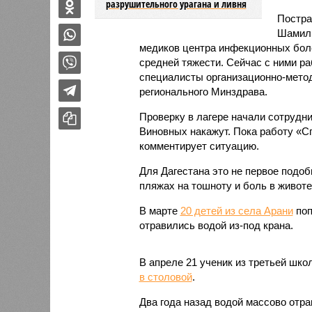
разрушительного урагана и ливня
Постра
Шамиль
медиков центра инфекционных боле
средней тяжести. Сейчас с ними р
специалисты организационно-мето
регионального Минздрава.
Проверку в лагере начали сотрудни
Виновных накажут. Пока работу «С
комментирует ситуацию.
Для Дагестана это не первое подо
пляжах на тошноту и боль в живот
В марте
20 детей из села Арани
поп
отравились водой из-под крана.
В апреле 21 ученик из третьей шк
в столовой
.
Два года назад водой массово от