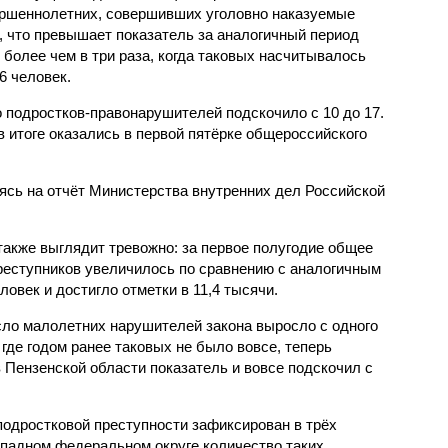
ршеннолетних, совершивших уголовно наказуемые
, что превышает показатель за аналогичный период
о более чем в три раза, когда таковых насчитывалось
6 человек.
 подростков-правонарушителей подскочило с 10 до 17.
 итоге оказались в первой пятёрке общероссийского
сь на отчёт Министерства внутренних дел Российской
также выглядит тревожно: за первое полугодие общее
еступников увеличилось по сравнению с аналогичным
овек и достигло отметки в 11,4 тысячи.
сло малолетних нарушителей закона выросло с одного
 где годом ранее таковых не было вовсе, теперь
 Пензенской области показатель и вовсе подскочил с
одростковой преступности зафиксирован в трёх
падном федеральном округе количество таких