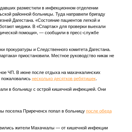
давших разместили в инфекционном отделении
ской районной больницы. Туда направили бригаду
зней Дагестана. «Состояние пациентов легкой и
аботают медики. В «Спартак» для проверки выехали
дической помощи», — сообщили в пресс-службе
ки прокуратуры и Следственного комитета Дагестана.
партака» приостановили. Местное руководство никак не
бное ЧП. В июне после отдыха на махачкалинских
е пожаловались
несколько десятков ребятишек
.
али в больницу с острой кишечной инфекцией. Они
олы поселка Приреченск попал в больницу
после обеда
равились жители Махачкалы — от кишечной инфекции