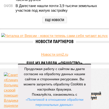
04/08
В Дагестане нашли почти 3,9 тысячи земельных
участков под жилую застройку
ЕЩЕ НОВОСТИ
НОВОСТИ ПАРТНЕРОВ
Новости smi2.ru
ЕЩЕ ИЗ РАЗДЕЛА «ОБЩЕСТВО»
Продолжая работу с сайтом вы даете
согласие на обработку данных нашим
сайтом и сторонними ресурсами. Вы
можете запретить обработку Cookies в
настройках браузера.
Санитарки «Клинической больницы скорой
Пожалуйста, ознакомьтесь с
помощи» во Владикавказе подняли бунт
«Политикой в отношении обработки
против низких зарплат
персональных данных»