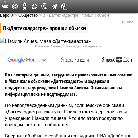
0
0
0
Версия на Кавказе
Версия
//
Общество
//
В «Дагтехкадастре» прошли обыски
2857
В «Дагтехкадастре» прошли обыски
Шамиль Алиев, глава «Дагтехкадастра»
По некоторым данным, сотрудники правоохранительных органов
в Махачкале обыскали «Дагтехкадастр» и задержали
гендиректора учреждения Шамиля Алиева. Официально эта
информация пока не подтвердилась.
По неподтвержденным данным, полицейские обыскали
«Дагтехкадастр» накануне. После этого задержали главу
учреждения Шамиля Алиева. Что для этого послужило
поводом, пока не сообщается.
Впервые об обыске сообщили сотрудники РИА «Дербент».