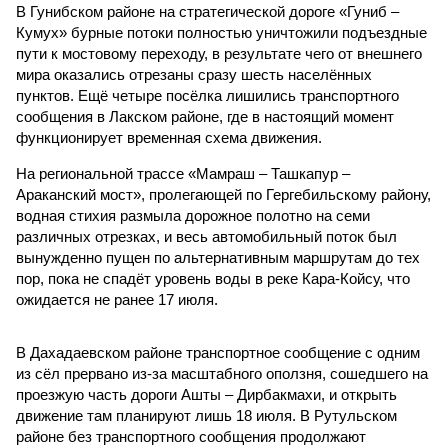
В Гунибском районе на стратегической дороге «Гуниб –
Кумух» бурные потоки полностью уничтожили подъездные
пути к мостовому переходу, в результате чего от внешнего
мира оказались отрезаны сразу шесть населённых
пунктов. Ещё четыре посёлка лишились транспортного
сообщения в Лакском районе, где в настоящий момент
функционирует временная схема движения.
На региональной трассе «Мамраш – Ташкапур –
Араканский мост», пролегающей по Гергебильскому району,
водная стихия размыла дорожное полотно на семи
различных отрезках, и весь автомобильный поток был
вынужденно пущен по альтернативным маршрутам до тех
пор, пока не спадёт уровень воды в реке Кара-Койсу, что
ожидается не ранее 17 июля.
В Дахадаевском районе транспортное сообщение с одним
из сёл прервано из-за масштабного оползня, сошедшего на
проезжую часть дороги Ашты – Дирбакмахи, и открыть
движение там планируют лишь 18 июля. В Рутульском
районе без транспортного сообщения продолжают