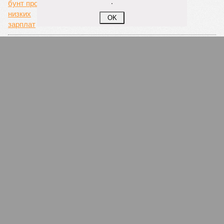
.
OK
За 17 лет в Дагестане число чиновников
выросло в полтора раза
Следственный комитет разыскивает бывшего
заместителя мэра Карачаевска Алибека
Каракетова