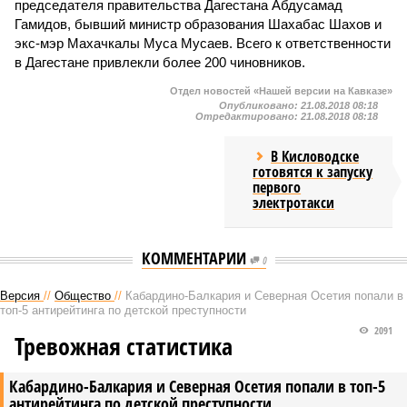
председателя правительства Дагестана Абдусамад
Гамидов, бывший министр образования Шахабас Шахов и
экс-мэр Махачкалы Муса Мусаев. Всего к ответственности
в Дагестане привлекли более 200 чиновников.
Отдел новостей «Нашей версии на Кавказе»
Опубликовано:
21.08.2018 08:18
Отредактировано:
21.08.2018 08:18
В Кисловодске
готовятся к запуску
первого
электротакси
КОММЕНТАРИИ
0
Версия
//
Общество
//
Кабардино-Балкария и Северная Осетия попали в
топ-5 антирейтинга по детской преступности
2091
Тревожная статистика
Кабардино-Балкария и Северная Осетия попали в топ-5
антирейтинга по детской преступности