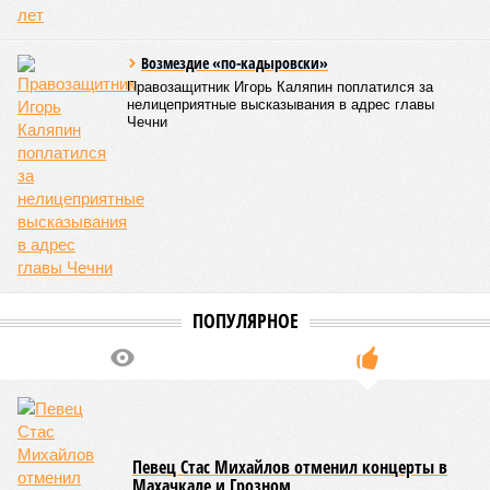
ПОСЛЕДНИЕ НОВОСТИ
05/08
Ставрополье вошло в топ-10 регионов России по
турпотоку в первой половине 2026 года
05/08
Более трети автомобилистов Северного Кавказа
стали реже пользоваться машиной
04/08
В Северной Осетии задержали мужчину за стрельбу
на базе отдыха
04/08
Школьный набор на Ставрополье подорожал до 19,3
тысячи рублей
04/08
В Дагестане нашли почти 3,9 тысячи земельных
участков под жилую застройку
ЕЩЕ НОВОСТИ
НОВОСТИ ПАРТНЕРОВ
Новости smi2.ru