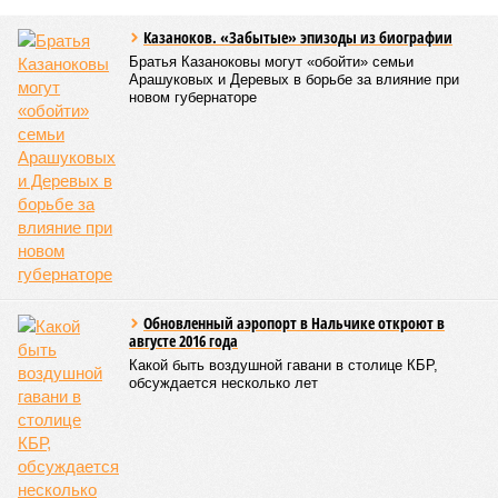
ориентировочно к 15 августа.
В Чародинском районе на дороге «Цуриб – Арчиб»
транспортное сообщение с 18 населёнными пунктами было
восстановлено по временной схеме, однако подъездные
пути к двум селам всё ещё остаются заблокированными.
Ранее в Унцукульском районе Дагестана из-за
повреждения дорожного полотна протяжённостью 110
метров и серьёзных нарушений в системе водоснабжения
был объявлен режим ЧС. Для борьбы с паводками в
республике активно задействуют волонтёров.
Галина Летова
Опубликовано:
13.07.2026 16:12
Отредактировано:
13.07.2026 16:12
В Кисловодске
готовятся к запуску
первого
электротакси
КОММЕНТАРИИ
0