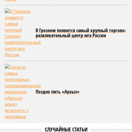
различных отрезках, и весь автомобильный поток был
вынужденно пущен по альтернативным маршрутам до тех
пор, пока не спадёт уровень воды в реке Кара-Койсу, что
ожидается не ранее 17 июля.
В Дахадаевском районе транспортное сообщение с одним
из сёл прервано из-за масштабного оползня, сошедшего на
проезжую часть дороги Ашты – Дирбакмахи, и открыть
движение там планируют лишь 18 июля. В Рутульском
районе без транспортного сообщения продолжают
оставаться ещё три населённых пункта.
В Тляратинском районе специалистам удалось наладить
сообщение с семью сёлами по временной схеме. В
Унцукульском районе движение по-прежнему полностью
перекрыто на автомобильной дороге «Араканская
площадка – Унцукуль – Сагринский мост», при этом
организованы объездные маршруты, а непосредственно к
аварийно-восстановительным работам рассчитывают
приступить только после существенного снижения напора
воды, сбрасываемой из штольни Ирганайской ГЭС,