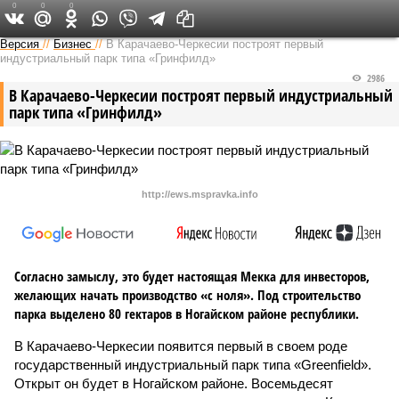
0
0
0
Версия на Кавказе
Версия
//
Бизнес
//
В Карачаево-Черкесии построят первый
индустриальный парк типа «Гринфилд»
2986
В Карачаево-Черкесии построят первый индустриальный
парк типа «Гринфилд»
http://ews.mspravka.info
Согласно замыслу, это будет настоящая Мекка для инвесторов,
желающих начать производство «с ноля». Под строительство
парка выделено 80 гектаров в Ногайском районе республики.
В Карачаево-Черкесии появится первый в своем роде
государственный индустриальный парк типа «Greenfield».
Открыт он будет в Ногайском районе. Восемьдесят