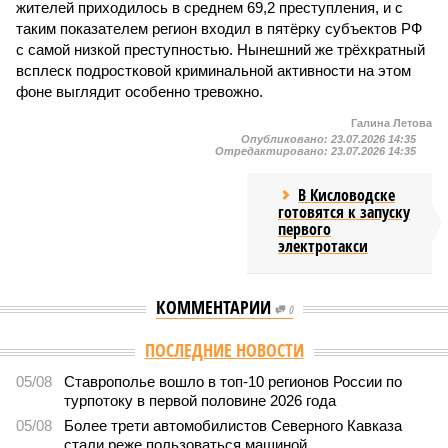
жителей приходилось в среднем 69,2 преступления, и с
таким показателем регион входил в пятёрку субъектов РФ
с самой низкой преступностью. Нынешний же трёхкратный
всплеск подростковой криминальной активности на этом
фоне выглядит особенно тревожно.
Галина Летова
Опубликовано:
23.07.2026 14:35
Отредактировано:
23.07.2026 14:35
В Кисловодске
готовятся к запуску
первого
электротакси
КОММЕНТАРИИ
0
Версия
//
Общество
//
В Дагестане после ливней 18 сёл остаются без
транспортного сообщения
2812
Отрезанные от большой земли