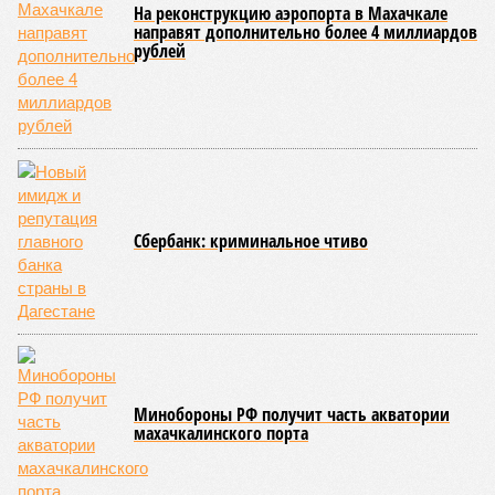
нанесли колоссальный урон дорожной инфраструктуре, в
результате чего на пике разгула стихии без связи с
внешним миром оказались жители 53 сёл. К 12 июля эта
цифра сократилась до 23, и сейчас в профильном
ведомстве фиксируют дальнейшее улучшение обстановки.
В Агульском районе вследствие частичного обрушения
каменно-арочного моста полностью прервано сообщение с
селом Буршаг, и возобновить движение там рассчитывают
лишь к 17 июля.
В Гунибском районе на стратегической дороге «Гуниб –
Кумух» бурные потоки полностью уничтожили подъездные
пути к мостовому переходу, в результате чего от внешнего
мира оказались отрезаны сразу шесть населённых
пунктов. Ещё четыре посёлка лишились транспортного
сообщения в Лакском районе, где в настоящий момент
функционирует временная схема движения.
На региональной трассе «Мамраш – Ташкапур –
Араканский мост», пролегающей по Гергебильскому району,
водная стихия размыла дорожное полотно на семи