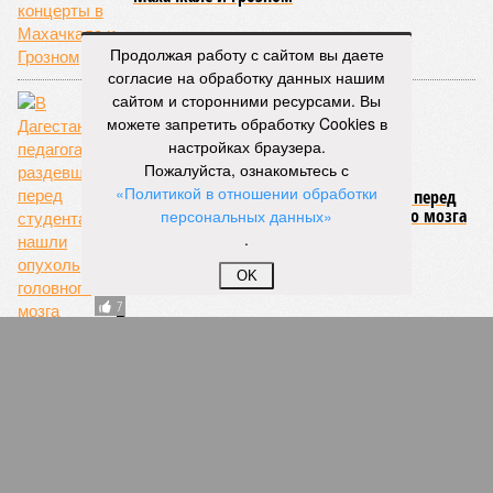
ЕЩЕ ИЗ РАЗДЕЛА «БИЗНЕС»
Продолжая работу с сайтом вы даете
согласие на обработку данных нашим
сайтом и сторонними ресурсами. Вы
можете запретить обработку Cookies в
настройках браузера.
На реконструкцию аэропорта в Махачкале
Пожалуйста, ознакомьтесь с
направят дополнительно более 4 миллиардов
рублей
«Политикой в отношении обработки
персональных данных»
.
OK
Сбербанк: криминальное чтиво