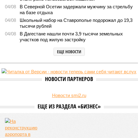
В Дагестане после ливней 18 сёл остаются без
транспортного сообщения
В Дагестане после ливней 18 сёл остаются без транспортного сообщения
(фото: Министерство транспорта и дорожного хозяйства Республики
Дагестан)
Министерство транспорта Республики Дагестан обнародовало
актуальную сводку о ходе ликвидации последствий мощных
ливней, обрушившихся на регион.
Согласно официальным данным на 13 июля, дорожным
службам удалось восстановить транспортное сообщение
на 17 ранее пострадавших участках автомобильных дорог,
однако 18 населённых пунктов всё ещё пребывают в
транспортной блокаде.
Напомним, что мощнейшие дожди, прошедшие 8 июля,