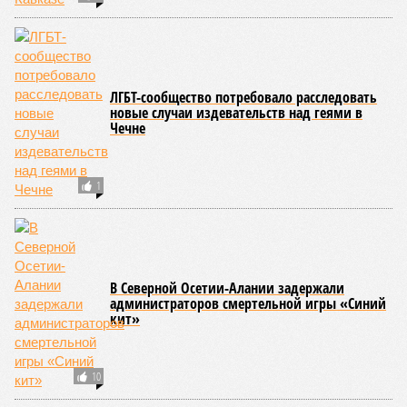
ЛГБТ-сообщество потребовало расследовать
новые случаи издевательств над геями в
Чечне
1
В Северной Осетии-Алании задержали
администраторов смертельной игры «Синий
кит»
10