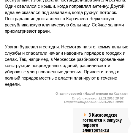
Один свалился с крыши, когда поправлял антенну. Другой
едва не оказался под завалами, когда рухнул потолок.
Пострадавшие доставлены в Карачаево-Черкесскую
республиканскую клиническую больницу. Сейчас за ними
присматривают врачи.
Ураган бушевал и сегодня. Несмотря на это, коммунальные
службы и спасатели начали наводить порядок в городах и
селах. Так, например, в Черкесске разбирают кровельные
конструкции поврежденных зданий, распиливают и
убирают с улиц поваленные деревья. Привести город в
полный порядок местные власти планируют в течение
недели.
Отдел новостей «Нашей версии на Кавказе»
Опубликовано:
22.11.2016 18:52
Отредактировано:
22.11.2016 19:04
В Кисловодске
готовятся к запуску
первого
электротакси