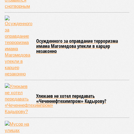
Осужденного за оправдание терроризма
имама Магомедова упекли в карцер
незаконно
Улюкаев не хотел передавать
«Чеченнефтехимпром» Кадырову?