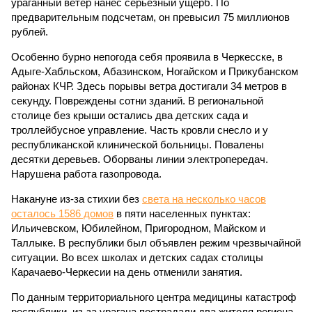
ураганный ветер нанес серьезный ущерб. По
предварительным подсчетам, он превысил 75 миллионов
рублей.
Особенно бурно непогода себя проявила в Черкесске, в
Адыге-Хабльском, Абазинском, Ногайском и Прикубанском
районах КЧР. Здесь порывы ветра достигали 34 метров в
секунду. Повреждены сотни зданий. В региональной
столице без крыши остались два детских сада и
троллейбусное управление. Часть кровли снесло и у
республиканской клинической больницы. Повалены
десятки деревьев. Оборваны линии электропередач.
Нарушена работа газопровода.
Накануне из-за стихии без
света на несколько часов
осталось 1586 домов
в пяти населенных пунктах:
Ильичевском, Юбилейном, Пригородном, Майском и
Таллыке. В республики был объявлен режим чрезвычайной
ситуации. Во всех школах и детских садах столицы
Карачаево-Черкесии на день отменили занятия.
По данным территориального центра медицины катастроф
республики, из-за урагана пострадали два жителя региона.