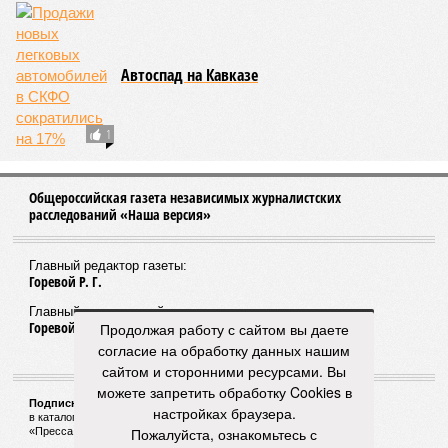
Автоспад на Кавказе
1
Общероссийская газета независимых журналистских
расследований «Наша версия»
Главный редактор газеты:
Горевой Р. Г.
Главный редактор сайта:
Горевой Р. Г.
Продолжая работу с сайтом вы даете
согласие на обработку данных нашим
сайтом и сторонними ресурсами. Вы
можете запретить обработку Cookies в
Подписной индекс газеты «Наша версия»:
настройках браузера.
в каталоге «Почта России» —
99266
Пожалуйста, ознакомьтесь с
«Пресса России» (зелёный) —
41522