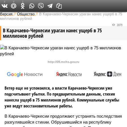
0
0
1
Версия на Кавказе
Версия
//
Общество
//
В Карачаево-Черкесии ураган нанес ущерб в 75
миллионов рублей
2879
В Карачаево-Черкесии ураган нанес ущерб в 75
миллионов рублей
http://09.mchs.gov.ru
Ветер еще не успокоился, а власти Карачаево-Черкесии уже
подсчитывают убытки. По предварительным данным, стихия
нанесла ущерб в 75 миллионов рублей. Коммунальные службы
уже ведут восстановительные работы.
В Карачаево-Черкесии продолжают устранять последствия
разгулявшейся стихии. Обрушившийся на республику