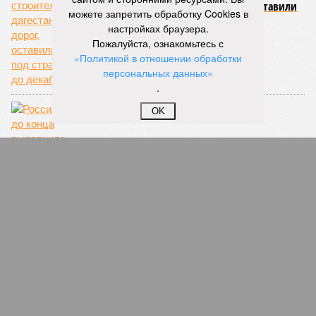
строительстве дагестанских дорог, оставили
можете запретить обработку Cookies в
под стражей до декабря
настройках браузера.
Пожалуйста, ознакомьтесь с
«Политикой в отношении обработки
персональных данных»
.
OK
Россия не до конца выполнила решения ЕСПЧ
по трагедии в Беслане
«Навешал» кредитов