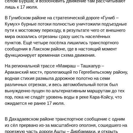
селом Буршаг, и возобновить движение там рассчитывают
лишь к 17 июля.
В Гунибском районе на стратегической дороге «Гуниб –
Кумух» бурные потоки полностью уничтожили подъездные
пути к мостовому переходу, в результате чего от внешнего
мира оказались отрезаны сразу шесть населённых
пунктов. Ещё четыре посёлка лишились транспортного
сообщения в Лакском районе, где в настоящий момент
функционирует временная схема движения.
На региональной трассе «Мамраш – Ташкапур –
Араканский мост», пролегающей по Гергебильскому району,
водная стихия размыла дорожное полотно на семи
различных отрезках, и весь автомобильный поток был
вынужденно пущен по альтернативным маршрутам до тех
пор, пока не спадёт уровень воды в реке Кара-Койсу, что
ожидается не ранее 17 июля.
В Дахадаевском районе транспортное сообщение с одним
из сёл прервано из-за масштабного оползня, сошедшего на
проезжую часть дороги Ашты – Дирбакмахи, и открыть