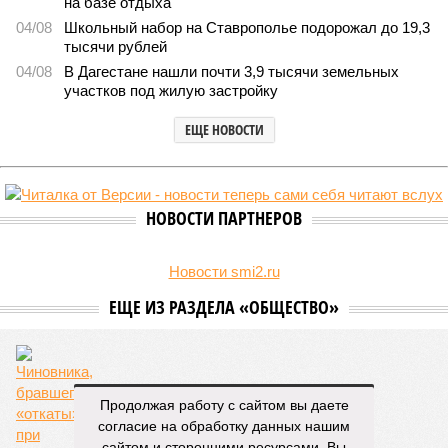
на базе отдыха
04/08
Школьный набор на Ставрополье подорожал до 19,3
тысячи рублей
04/08
В Дагестане нашли почти 3,9 тысячи земельных
участков под жилую застройку
ЕЩЕ НОВОСТИ
НОВОСТИ ПАРТНЕРОВ
Новости smi2.ru
ЕЩЕ ИЗ РАЗДЕЛА «ОБЩЕСТВО»
Продолжая работу с сайтом вы даете
согласие на обработку данных нашим
Чиновника, бравшего «откаты» при
сайтом и сторонними ресурсами. Вы