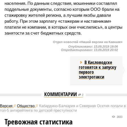
населения. По данным следствия, мошенники составлял
поддельные документы, согласно которым ООО брали на
стажировку жителей региона, а лучшим якобы давали
работу. При этом зарплату «стажерам и наставникам»
платили не компании, в которых они «числились», а центры
занятости за счет бюджетных средств.
Отдел новостей «Нашей версии на Кавказе»
Опубликовано:
13.09.2019 19:06
Отредактировано:
13.09.2019 20:02
В Кисловодске
готовятся к запуску
первого
электротакси
КОММЕНТАРИИ
0
Версия
//
Общество
//
Кабардино-Балкария и Северная Осетия попали в
топ-5 антирейтинга по детской преступности
2033
Тревожная статистика