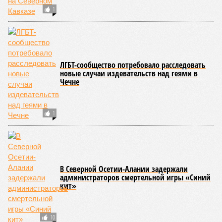
В Махачкале появилась информация об
отравлении детей грязной водой
СЛУЧАЙНЫЕ СТАТЬИ
«Штрафом не отделаешься»
Редактор YouTube-канала «Другой Нальчик»
пожаловался на травлю со стороны силовиков