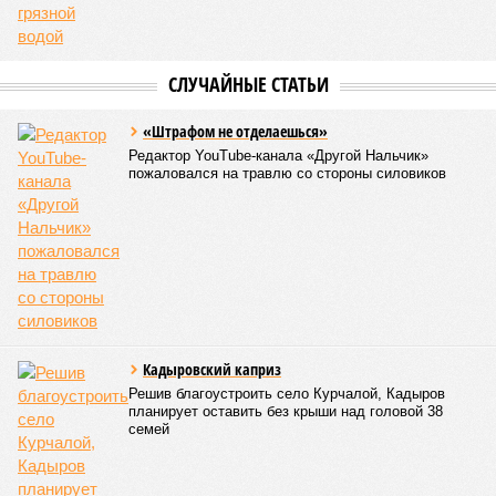
аварийно-восстановительным работам рассчитывают
приступить только после существенного снижения напора
воды, сбрасываемой из штольни Ирганайской ГЭС,
ориентировочно к 15 августа.
В Чародинском районе на дороге «Цуриб – Арчиб»
транспортное сообщение с 18 населёнными пунктами было
восстановлено по временной схеме, однако подъездные
пути к двум селам всё ещё остаются заблокированными.
Ранее в Унцукульском районе Дагестана из-за
повреждения дорожного полотна протяжённостью 110
метров и серьёзных нарушений в системе водоснабжения
был объявлен режим ЧС. Для борьбы с паводками в
республике активно задействуют волонтёров.
Галина Летова
Опубликовано:
13.07.2026 16:12
Отредактировано:
13.07.2026 16:12
ФСБ пресекла
подготовку теракта
у здания