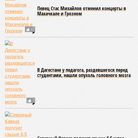
НОВОСТИ ПАРТНЕРОВ
Новости smi2.ru
ЕЩЕ ИЗ РАЗДЕЛА «ОБЩЕСТВО»
Юнус-Бек Евкуров поддержал пенсионную
реформу
В Дагестане отстранили от должности и
объявили в международный розыск главу
Главного бюро медэкспертизы