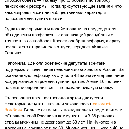
спросил совета — как ему проголосовать по вопросу
пенсионной реформы. Тогда присутствующие заявили, что
законопроект носит антиобщественный характер и
попросили выступить против.
Однако все аргументы подействовали на председателя
объединения профсоюзных организаций республики с
точностью да наоборот. Касаев одобрил реформу, а сразу
после этого отправился в отпуск, передает «Кавказ.
Реалии».
Напомним, 12 июля осетинские депутаты все-таки
поддержали повышение пенсионного возраста в России. За
скандальную реформу выступили 48 парламентариев, двое
воздержались и трое выступили против. А еще 16 человек
не смогли определиться — не нажали никакую кнопку.
Голосованию предшествовала жаркая дискуссия.
Некоторые депутаты назвали законопроект
«атомной
бомбой»
. Больше остальных возмущались представители
«Справедливой России» и коммунисты. «В 36 регионах
страны мужчины не доживают до 63 лет. На Чукотке и в
Хакасии не доживают и до 60. Многие женщины уже в 40 не