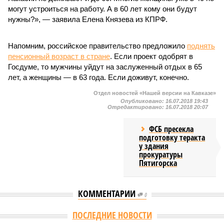
могут устроиться на работу. А в 60 лет кому они будут
нужны?», — заявила Елена Князева из КПРФ.
Напомним, российское правительство предложило
поднять
пенсионный возраст в стране
. Если проект одобрят в
Госдуме, то мужчины уйдут на заслуженный отдых в 65
лет, а женщины — в 63 года. Если доживут, конечно.
Отдел новостей «Нашей версии на Кавказе»
Опубликовано:
16.07.2018 19:43
Отредактировано:
16.07.2018 20:07
ФСБ пресекла
подготовку теракта
у здания
прокуратуры
Пятигорска
КОММЕНТАРИИ
0
Версия
//
Общество
//
В Дагестане после ливней 18 сёл остаются без
транспортного сообщения