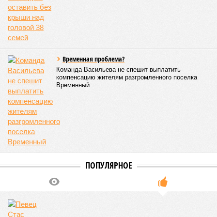
прокуратуры
Пятигорска
КОММЕНТАРИИ
0
ПОСЛЕДНИЕ НОВОСТИ
05/08
Ставрополье вошло в топ-10 регионов России по
турпотоку в первой половине 2026 года
05/08
Более трети автомобилистов Северного Кавказа
стали реже пользоваться машиной
04/08
В Северной Осетии задержали мужчину за стрельбу
на базе отдыха
04/08
Школьный набор на Ставрополье подорожал до 19,3
тысячи рублей
04/08
В Дагестане нашли почти 3,9 тысячи земельных
участков под жилую застройку
ЕЩЕ НОВОСТИ