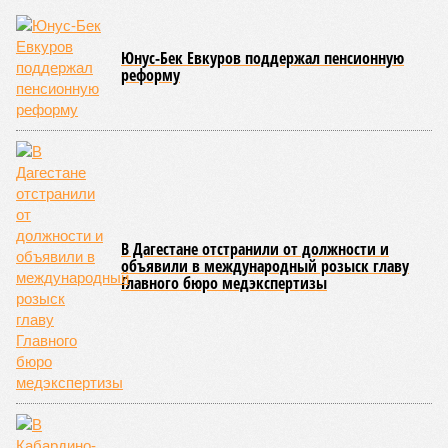
однако 18 населённых пунктов всё ещё пребывают в
транспортной блокаде.
Напомним, что мощнейшие дожди, прошедшие 8 июля,
нанесли колоссальный урон дорожной инфраструктуре, в
результате чего на пике разгула стихии без связи с
внешним миром оказались жители 53 сёл. К 12 июля эта
цифра сократилась до 23, и сейчас в профильном
ведомстве фиксируют дальнейшее улучшение обстановки.
В Агульском районе вследствие частичного обрушения
каменно-арочного моста полностью прервано сообщение с
селом Буршаг, и возобновить движение там рассчитывают
лишь к 17 июля.
В Гунибском районе на стратегической дороге «Гуниб –
Кумух» бурные потоки полностью уничтожили подъездные
пути к мостовому переходу, в результате чего от внешнего
мира оказались отрезаны сразу шесть населённых
пунктов. Ещё четыре посёлка лишились транспортного
сообщения в Лакском районе, где в настоящий момент
функционирует временная схема движения.