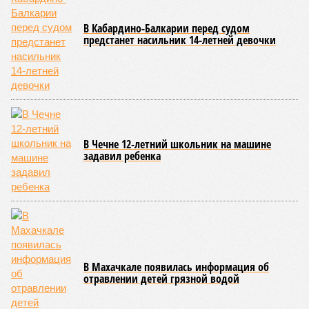
На региональной трассе «Мамраш – Ташкапур –
Араканский мост», пролегающей по Гергебильскому району,
водная стихия размыла дорожное полотно на семи
различных отрезках, и весь автомобильный поток был
вынужденно пущен по альтернативным маршрутам до тех
пор, пока не спадёт уровень воды в реке Кара-Койсу, что
ожидается не ранее 17 июля.
В Дахадаевском районе транспортное сообщение с одним
из сёл прервано из-за масштабного оползня, сошедшего на
проезжую часть дороги Ашты – Дирбакмахи, и открыть
движение там планируют лишь 18 июля. В Рутульском
районе без транспортного сообщения продолжают
оставаться ещё три населённых пункта.
В Тляратинском районе специалистам удалось наладить
сообщение с семью сёлами по временной схеме. В
Унцукульском районе движение по-прежнему полностью
перекрыто на автомобильной дороге «Араканская
площадка – Унцукуль – Сагринский мост», при этом
организованы объездные маршруты, а непосредственно к