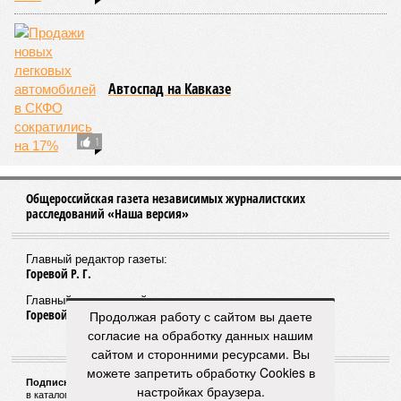
Кадыровский каприз
Решив благоустроить село Курчалой, Кадыров
планирует оставить без крыши над головой 38
семей
Временная проблема?
Команда Васильева не спешит выплатить
компенсацию жителям разгромленного поселка
Временный
Продолжая работу с сайтом вы даете
согласие на обработку данных нашим
сайтом и сторонними ресурсами. Вы
можете запретить обработку Cookies в
настройках браузера.