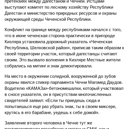
претензиях между Дагестаном и Чечней. Истцами
выступают комитет по лесному хозяйству Республики
Дагестан и министерство природных ресурсов и охраны
окружающей среды Чеченской Республики.
Конфликт на границе между республиками начался с того,
что в июне чеченская сторона практически в пригороде
Кизляра установила дорожный указатель «Чеченская
Республика, Шелковской район», приписав таким образом к
своей территории участок, который дагестанцы считают
своим. Это вызвало волнения в Кизляре Местные жители
собрались на митинг и знак демонтировали.
На место в окружении солидной, вооруженной до зубов
охраны явился спикер парламента Чечни Магомед Даудов.
Водителю «КАМАЗа»-бетономешалки, который участвовал
в сносе указателя, он в присутствии многочисленных
свидетелей заявил: «Если ты приедешь сюда и
попытаешься еще раз убрать знак, ты в своем миксере,
крутясь в его барабане, уедешь к себе домой».
Заявление второго человека в Чечне тут же
растиражировали российские и местные СМИ, как и