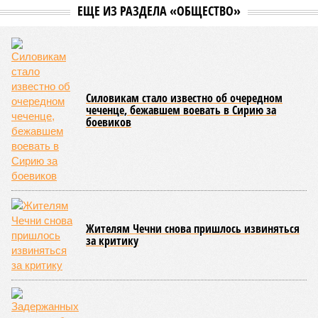
службам удалось восстановить транспортное сообщение
на 17 ранее пострадавших участках автомобильных дорог,
однако 18 населённых пунктов всё ещё пребывают в
транспортной блокаде.
Напомним, что мощнейшие дожди, прошедшие 8 июля,
нанесли колоссальный урон дорожной инфраструктуре, в
результате чего на пике разгула стихии без связи с
внешним миром оказались жители 53 сёл. К 12 июля эта
цифра сократилась до 23, и сейчас в профильном
ведомстве фиксируют дальнейшее улучшение обстановки.
В Агульском районе вследствие частичного обрушения
каменно-арочного моста полностью прервано сообщение с
селом Буршаг, и возобновить движение там рассчитывают
лишь к 17 июля.
В Гунибском районе на стратегической дороге «Гуниб –
Кумух» бурные потоки полностью уничтожили подъездные
пути к мостовому переходу, в результате чего от внешнего
мира оказались отрезаны сразу шесть населённых
пунктов. Ещё четыре посёлка лишились транспортного