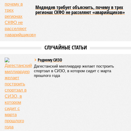
площадка – Унцукуль – Сагринский мост», при этом
организованы объездные маршруты, а непосредственно к
аварийно-восстановительным работам рассчитывают
приступить только после существенного снижения напора
воды, сбрасываемой из штольни Ирганайской ГЭС,
ориентировочно к 15 августа.
В Чародинском районе на дороге «Цуриб – Арчиб»
транспортное сообщение с 18 населёнными пунктами было
восстановлено по временной схеме, однако подъездные
пути к двум селам всё ещё остаются заблокированными.
Ранее в Унцукульском районе Дагестана из-за
повреждения дорожного полотна протяжённостью 110
метров и серьёзных нарушений в системе водоснабжения
был объявлен режим ЧС. Для борьбы с паводками в
республике активно задействуют волонтёров.
Галина Летова
Опубликовано:
13.07.2026 16:12
Отредактировано:
13.07.2026 16:12
ФСБ пресекла