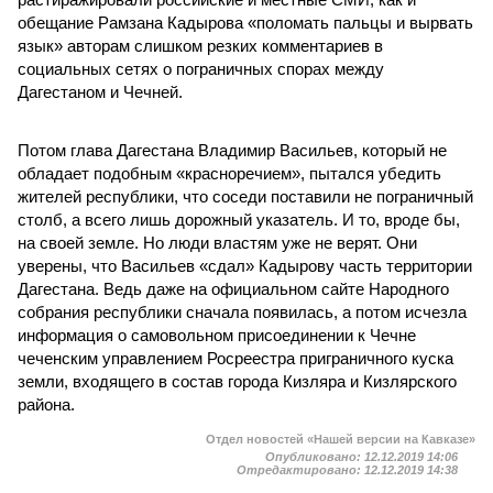
обещание Рамзана Кадырова «поломать пальцы и вырвать
язык» авторам слишком резких комментариев в
социальных сетях о пограничных спорах между
Дагестаном и Чечней.
Потом глава Дагестана Владимир Васильев, который не
обладает подобным «красноречием», пытался убедить
жителей республики, что соседи поставили не пограничный
столб, а всего лишь дорожный указатель. И то, вроде бы,
на своей земле. Но люди властям уже не верят. Они
уверены, что Васильев «сдал» Кадырову часть территории
Дагестана. Ведь даже на официальном сайте Народного
собрания республики сначала появилась, а потом исчезла
информация о самовольном присоединении к Чечне
чеченским управлением Росреестра приграничного куска
земли, входящего в состав города Кизляра и Кизлярского
района.
Отдел новостей «Нашей версии на Кавказе»
Опубликовано:
12.12.2019 14:06
Отредактировано:
12.12.2019 14:38