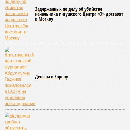
сообщения в Лакском районе, где в настоящий момент
функционирует временная схема движения.
На региональной трассе «Мамраш – Ташкапур –
Араканский мост», пролегающей по Гергебильскому району,
водная стихия размыла дорожное полотно на семи
различных отрезках, и весь автомобильный поток был
вынужденно пущен по альтернативным маршрутам до тех
пор, пока не спадёт уровень воды в реке Кара-Койсу, что
ожидается не ранее 17 июля.
В Дахадаевском районе транспортное сообщение с одним
из сёл прервано из-за масштабного оползня, сошедшего на
проезжую часть дороги Ашты – Дирбакмахи, и открыть
движение там планируют лишь 18 июля. В Рутульском
районе без транспортного сообщения продолжают
оставаться ещё три населённых пункта.
В Тляратинском районе специалистам удалось наладить
сообщение с семью сёлами по временной схеме. В
Унцукульском районе движение по-прежнему полностью
перекрыто на автомобильной дороге «Араканская