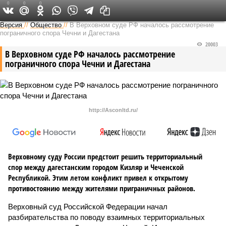
0
0
0
Версия на Кавказе
Версия
//
Общество
//
В Верховном суде РФ началось рассмотрение
пограничного спора Чечни и Дагестана
20003
В Верховном суде РФ началось рассмотрение
пограничного спора Чечни и Дагестана
http://Asconltd.ru/
Верховному суду России предстоит решить территориальный
спор между дагестанским городом Кизляр и Чеченской
Республикой. Этим летом конфликт привел к открытому
противостоянию между жителями приграничных районов.
Верховный суд Российской Федерации начал
разбирательства по поводу взаимных территориальных