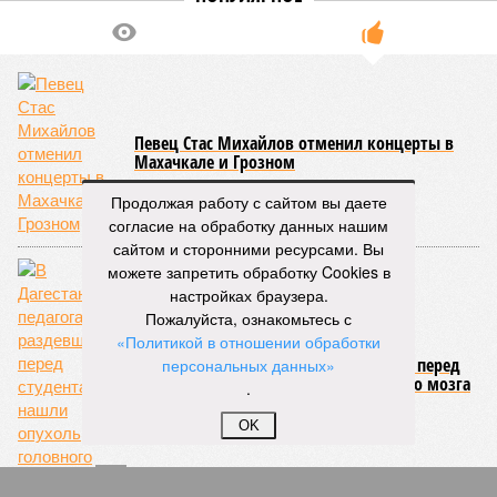
НОВОСТИ ПАРТНЕРОВ
Новости smi2.ru
ЕЩЕ ИЗ РАЗДЕЛА «ОБЩЕСТВО»
Продолжая работу с сайтом вы даете
согласие на обработку данных нашим
сайтом и сторонними ресурсами. Вы
можете запретить обработку Cookies в
настройках браузера.
Силовикам стало известно об очередном
Пожалуйста, ознакомьтесь с
чеченце, бежавшем воевать в Сирию за
«Политикой в отношении обработки
боевиков
персональных данных»
.
OK