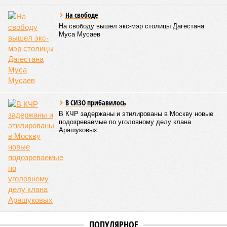
подготовку теракта
у здания
прокуратуры
Пятигорска
КОММЕНТАРИИ
0
ПОСЛЕДНИЕ НОВОСТИ
05/08
Ставрополье вошло в топ-10 регионов России по
турпотоку в первой половине 2026 года
05/08
Более трети автомобилистов Северного Кавказа
стали реже пользоваться машиной
04/08
В Северной Осетии задержали мужчину за стрельбу
на базе отдыха
04/08
Школьный набор на Ставрополье подорожал до 19,3
тысячи рублей
04/08
В Дагестане нашли почти 3,9 тысячи земельных
участков под жилую застройку
ЕЩЕ НОВОСТИ