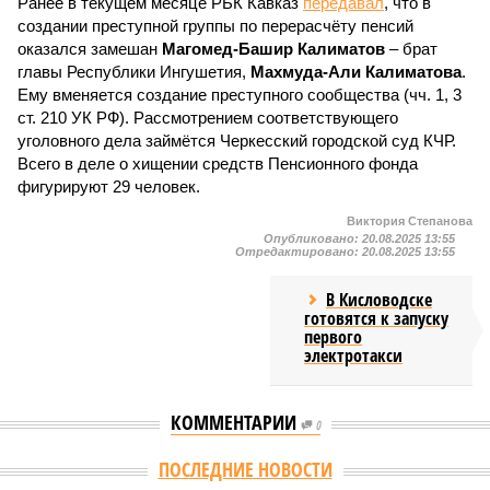
Ранее в текущем месяце РБК Кавказ
передавал
, что в
создании преступной группы по перерасчёту пенсий
оказался замешан
Магомед-Башир Калиматов
– брат
главы Республики Ингушетия,
Махмуда-Али Калиматова
.
Ему вменяется создание преступного сообщества (чч. 1, 3
ст. 210 УК РФ). Рассмотрением соответствующего
уголовного дела займётся Черкесский городской суд КЧР.
Всего в деле о хищении средств Пенсионного фонда
фигурируют 29 человек.
Виктория Степанова
Опубликовано:
20.08.2025 13:55
Отредактировано:
20.08.2025 13:55
В Кисловодске
готовятся к запуску
первого
электротакси
КОММЕНТАРИИ
0
ПОСЛЕДНИЕ НОВОСТИ