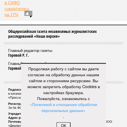
1
Общероссийская газета независимых журналистских
расследований «Наша версия»
Главный редактор газеты:
Горевой Р. Г.
Главный редактор сайта:
Горевой Р. Г.
Продолжая работу с сайтом вы даете
согласие на обработку данных нашим
сайтом и сторонними ресурсами. Вы
можете запретить обработку Cookies в
Подписной индекс газеты «Наша версия»:
настройках браузера.
в каталоге «Почта России» —
99266
Пожалуйста, ознакомьтесь с
«Пресса России» (зелёный) —
41522
«Политикой в отношении обработки
Регистрационный номер Роскомнадзора
Эл № ФС77-53847 от 26.04.2013.
персональных данных»
Учредитель ООО «Версия»
.
Адрес редакции:
123100, Россия, Москва, улица 1905 года, 7с1
Почтовый адрес редакции:
123022, Россия, Москва, а/я 29. для ООО
OK
«Диалан»