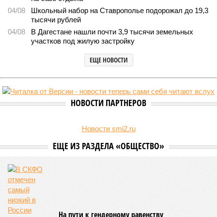
В Дагестане после ливней 18 сёл остаются без транспортного сообщения
(фото: Министерство транспорта и дорожного хозяйства Республики
Дагестан)
Министерство транспорта Республики Дагестан обнародовало
актуальную сводку о ходе ликвидации последствий мощных
ливней, обрушившихся на регион.
Согласно официальным данным на 13 июля, дорожным
службам удалось восстановить транспортное сообщение
на 17 ранее пострадавших участках автомобильных дорог,
однако 18 населённых пунктов всё ещё пребывают в
транспортной блокаде.
Напомним, что мощнейшие дожди, прошедшие 8 июля,
нанесли колоссальный урон дорожной инфраструктуре, в
результате чего на пике разгула стихии без связи с