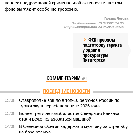
всплеск подростковой криминальной активности на этом
фоне выглядит особенно тревожно.
Галина Летова
Опубликовано:
23.07.2026 14:35
Отредактировано:
23.07.2026 14:35
ФСБ пресекла
подготовку теракта
у здания
прокуратуры
Пятигорска
КОММЕНТАРИИ
0
Версия
//
Общество
//
В Дагестане после ливней 18 сёл остаются без
транспортного сообщения
2936
Отрезанные от большой земли
В Дагестане после ливней 18 сёл остаются без
транспортного сообщения