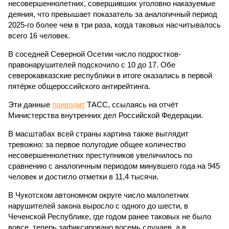
несовершеннолетних, совершивших уголовно наказуемые
деяния, что превышает показатель за аналогичный период
2025-го более чем в три раза, когда таковых насчитывалось
всего 16 человек.
В соседней Северной Осетии число подростков-
правонарушителей подскочило с 10 до 17. Обе
северокавказские республики в итоге оказались в первой
пятёрке общероссийского антирейтинга.
Эти данные
приводит
ТАСС, ссылаясь на отчёт
Министерства внутренних дел Российской Федерации.
В масштабах всей страны картина также выглядит
тревожно: за первое полугодие общее количество
несовершеннолетних преступников увеличилось по
сравнению с аналогичным периодом минувшего года на 945
человек и достигло отметки в 11,4 тысячи.
В Чукотском автономном округе число малолетних
нарушителей закона выросло с одного до шести, в
Чеченской Республике, где годом ранее таковых не было
вовсе, теперь зафиксировано восемь случаев, а в