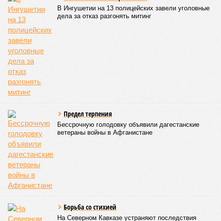
транспортное сообщение с 18 населёнными пунктами было
восстановлено по временной схеме, однако подъездные
пути к двум селам всё ещё остаются заблокированными.
Ранее в Унцукульском районе Дагестана из-за
повреждения дорожного полотна протяжённостью 110
метров и серьёзных нарушений в системе водоснабжения
был объявлен режим ЧС. Для борьбы с паводками в
республике активно задействуют волонтёров.
Галина Летова
Опубликовано:
13.07.2026 16:12
Отредактировано:
13.07.2026 16:12
ФСБ пресекла
подготовку теракта
у здания
прокуратуры
Пятигорска
КОММЕНТАРИИ
0