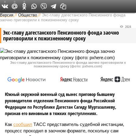
0
0
0
Версия на Кавказе
Версия
//
Общество
//
Экс-главу дагестанского Пенсионного фонда
заочно приговорили к пожизненному сроку
2024
Экс-главу дагестанского Пенсионного фонда заочно
приговорили к пожизненному сроку
Экс-главу дагестанского Пенсионного фонда заочно приговорили к
пожизненному сроку (фото: pxhere.com)
Южный окружной военный суд вынес приговор бывшему
руководителю отделения Пенсионного фонда Российской
Федерации по Республике Дагестан Сагиду Муртазалиеву,
признав его виновным в тяжких преступлениях.
Как
сообщил
ТАСС представитель судебной инстанции,
процесс проходил в заочном формате, поскольку сам