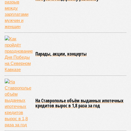
внешним миром оказались жители 53 сёл. К 12 июля эта
цифра сократилась до 23, и сейчас в профильном
ведомстве фиксируют дальнейшее улучшение обстановки.
В Агульском районе вследствие частичного обрушения
каменно-арочного моста полностью прервано сообщение с
селом Буршаг, и возобновить движение там рассчитывают
лишь к 17 июля.
В Гунибском районе на стратегической дороге «Гуниб –
Кумух» бурные потоки полностью уничтожили подъездные
пути к мостовому переходу, в результате чего от внешнего
мира оказались отрезаны сразу шесть населённых
пунктов. Ещё четыре посёлка лишились транспортного
сообщения в Лакском районе, где в настоящий момент
функционирует временная схема движения.
На региональной трассе «Мамраш – Ташкапур –
Араканский мост», пролегающей по Гергебильскому району,
водная стихия размыла дорожное полотно на семи
различных отрезках, и весь автомобильный поток был
вынужденно пущен по альтернативным маршрутам до тех