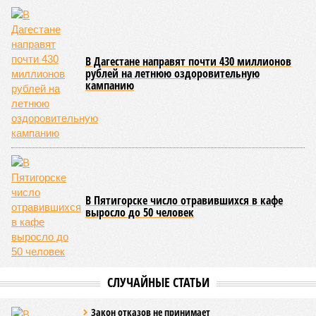
пор, пока не спадёт уровень воды в реке Кара-Койсу, что
ожидается не ранее 17 июля.
В Дахадаевском районе транспортное сообщение с одним
из сёл прервано из-за масштабного оползня, сошедшего на
проезжую часть дороги Ашты – Дирбакмахи, и открыть
движение там планируют лишь 18 июля. В Рутульском
районе без транспортного сообщения продолжают
оставаться ещё три населённых пункта.
В Тляратинском районе специалистам удалось наладить
сообщение с семью сёлами по временной схеме. В
Унцукульском районе движение по-прежнему полностью
перекрыто на автомобильной дороге «Араканская
площадка – Унцукуль – Сагринский мост», при этом
организованы объездные маршруты, а непосредственно к
аварийно-восстановительным работам рассчитывают
приступить только после существенного снижения напора
воды, сбрасываемой из штольни Ирганайской ГЭС,
ориентировочно к 15 августа.
В Чародинском районе на дороге «Цуриб – Арчиб»