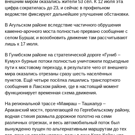
внешним миром оказались жители 53 сёл. К 12 июля эта
цифра сократилась до 23, и сейчас в профильном
ведомстве фиксируют дальнейшее улучшение обстановки.
В Агульском районе вследствие частичного обрушения
каменно-арочного моста полностью прервано сообщение с
селом Буршаг, и возобновить движение там рассчитывают
лишь к 17 июля.
В Гунибском районе на стратегической дороге «Гуниб –
Кумух» бурные потоки полностью уничтожили подъездные
пути к мостовому переходу, в результате чего от внешнего
мира оказались отрезаны сразу шесть населённых
пунктов. Ещё четыре посёлка лишились транспортного
сообщения в Лакском районе, где в настоящий момент
функционирует временная схема движения.
На региональной трассе «Мамраш – Ташкапур –
Араканский мост», пролегающей по Гергебильскому району,
водная стихия размыла дорожное полотно на семи
различных отрезках, и весь автомобильный поток был
вынужденно пущен по альтернативным маршрутам до тех