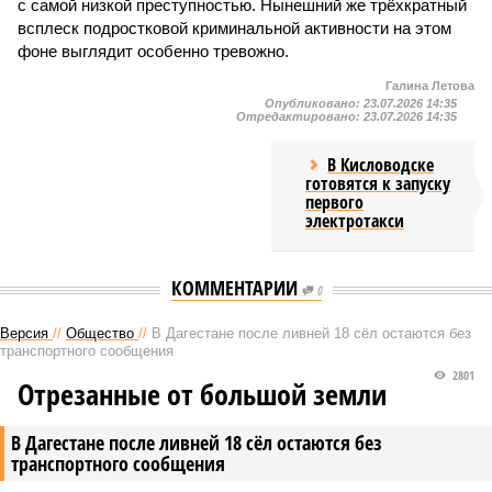
с самой низкой преступностью. Нынешний же трёхкратный
всплеск подростковой криминальной активности на этом
фоне выглядит особенно тревожно.
Галина Летова
Опубликовано:
23.07.2026 14:35
Отредактировано:
23.07.2026 14:35
В Кисловодске
готовятся к запуску
первого
электротакси
КОММЕНТАРИИ
0
Версия
//
Общество
//
В Дагестане после ливней 18 сёл остаются без
транспортного сообщения
2801
Отрезанные от большой земли
В Дагестане после ливней 18 сёл остаются без
транспортного сообщения