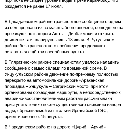
пор, пока не спадёт уровень воды в реке Кара-Койсу, что
ожидается не ранее 17 июля.
В Дахадаевском районе транспортное сообщение с одним
из сёл прервано из-за масштабного оползня, сошедшего на
проезжую часть дороги Ашты – Дирбакмахи, и открыть
движение там планируют лишь 18 июля. В Рутульском
районе без транспортного сообщения продолжают
оставаться ещё три населённых пункта.
В Тляратинском районе специалистам удалось наладить
сообщение с семью сёлами по временной схеме. В
Унцукульском районе движение по-прежнему полностью
перекрыто на автомобильной дороге «Араканская
площадка – Унцукуль – Сагринский мост», при этом
организованы объездные маршруты, а непосредственно к
аварийно-восстановительным работам рассчитывают
приступить только после существенного снижения напора
воды, сбрасываемой из штольни Ирганайской ГЭС,
ориентировочно к 15 августа.
В Чародинском районе на дороге «Цуриб – Арчиб»