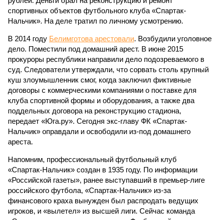
рублей. Деньги брал на реконструкцию и ремонт
спортивных объектов футбольного клуба «Спартак-
Нальчик». На деле тратил по личному усмотрению.
В 2014 году
Белимготова арестовали
. Возбудили уголовное
дело. Поместили под домашний арест. В июне 2015
прокуроры республики направили дело подозреваемого в
суд. Следователи утверждали, что сорвать столь крупный
куш злоумышленник смог, когда заключил фиктивные
договоры с коммерческими компаниями о поставке для
клуба спортивной формы и оборудования, а также два
поддельных договора на реконструкцию стадиона,
передает «Юга.ру». Сегодня экс-главу ФК «Спартак-
Нальчик» оправдали и освободили из-под домашнего
ареста.
Напомним, профессиональный футбольный клуб
«Спартак-Нальчик» создан в 1935 году. По информации
«Российской газеты», ранее выступавший в премьер-лиге
российского футбола, «Спартак-Нальчик» из-за
финансового краха вынужден был распродать ведущих
игроков, и «вылетел» из высшей лиги. Сейчас команда