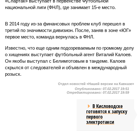
«Спартак» выступает в первенстве Футбольной
национальной лиги (ФНЛ), где занимает 15-е место.
В 2014 году из-за финансовых проблем клуб перешел в
третий по значимости дивизион. После, заняв в зоне «ЮГ»
первое место, команда вернулась в ФНЛ.
Известно, что еще одним подозреваемым по громкому делу
о хищениях выступает футбольный агент Виталий Калоев.
Он якобы выступал с Белимготовым в тандеме. Калоев
скрылся от следователей и объявлен в международный
розыск.
Отдел новостей «Нашей версии на Кавказе»
Опубликовано:
07.02.2017 19:51
Отредактировано:
07.02.2017 19:59
В Кисловодске
готовятся к запуску
первого
электротакси