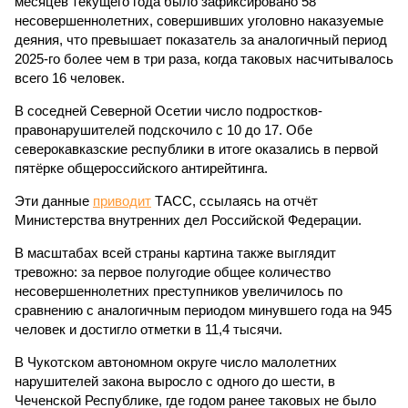
месяцев текущего года было зафиксировано 58
несовершеннолетних, совершивших уголовно наказуемые
деяния, что превышает показатель за аналогичный период
2025-го более чем в три раза, когда таковых насчитывалось
всего 16 человек.
В соседней Северной Осетии число подростков-
правонарушителей подскочило с 10 до 17. Обе
северокавказские республики в итоге оказались в первой
пятёрке общероссийского антирейтинга.
Эти данные
приводит
ТАСС, ссылаясь на отчёт
Министерства внутренних дел Российской Федерации.
В масштабах всей страны картина также выглядит
тревожно: за первое полугодие общее количество
несовершеннолетних преступников увеличилось по
сравнению с аналогичным периодом минувшего года на 945
человек и достигло отметки в 11,4 тысячи.
В Чукотском автономном округе число малолетних
нарушителей закона выросло с одного до шести, в
Чеченской Республике, где годом ранее таковых не было