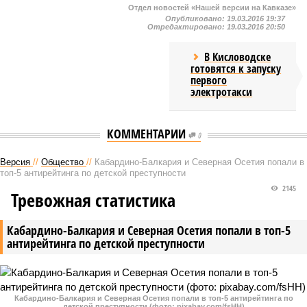
Отдел новостей «Нашей версии на Кавказе»
Опубликовано:
19.03.2016 19:37
Отредактировано:
19.03.2016 20:50
В Кисловодске
готовятся к запуску
первого
электротакси
КОММЕНТАРИИ
0
Версия
//
Общество
//
Кабардино-Балкария и Северная Осетия попали в
топ-5 антирейтинга по детской преступности
2145
Тревожная статистика
Кабардино-Балкария и Северная Осетия попали в топ-5
антирейтинга по детской преступности
Кабардино-Балкария и Северная Осетия попали в топ-5 антирейтинга по
детской преступности (фото: pixabay.com/fsHH)