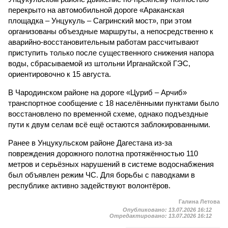
перекрыто на автомобильной дороге «Араканская
площадка – Унцукуль – Сагринский мост», при этом
организованы объездные маршруты, а непосредственно к
аварийно-восстановительным работам рассчитывают
приступить только после существенного снижения напора
воды, сбрасываемой из штольни Ирганайской ГЭС,
ориентировочно к 15 августа.
В Чародинском районе на дороге «Цуриб – Арчиб»
транспортное сообщение с 18 населёнными пунктами было
восстановлено по временной схеме, однако подъездные
пути к двум селам всё ещё остаются заблокированными.
Ранее в Унцукульском районе Дагестана из-за
повреждения дорожного полотна протяжённостью 110
метров и серьёзных нарушений в системе водоснабжения
был объявлен режим ЧС. Для борьбы с паводками в
республике активно задействуют волонтёров.
Галина Летова
Опубликовано:
13.07.2026 16:12
Отредактировано:
13.07.2026 16:12