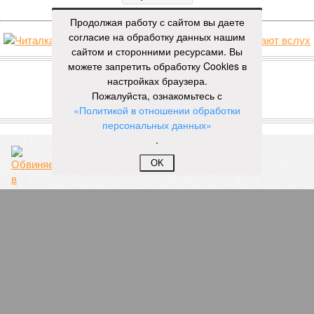
Продолжая работу с сайтом вы даете
согласие на обработку данных нашим
сайтом и сторонними ресурсами. Вы
НОВОСТИ ПАРТНЕРОВ
можете запретить обработку Cookies в
настройках браузера.
Пожалуйста, ознакомьтесь с
Новости smi2.ru
«Политикой в отношении обработки
ЕЩЕ ИЗ РАЗДЕЛА «ОБЩЕСТВО»
персональных данных»
.
OK
Обвиняемый в организации более 60 убийств
Аслан Гагиев выпущен под залог