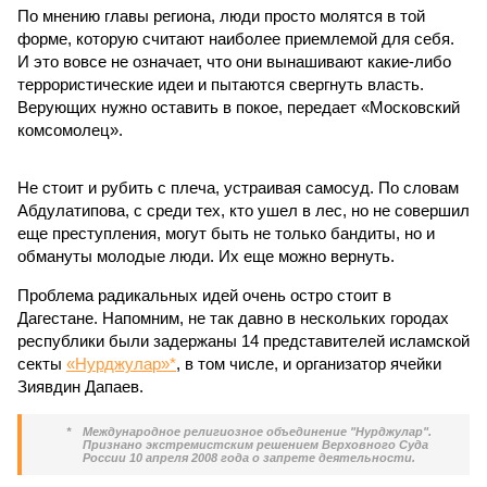
По мнению главы региона, люди просто молятся в той
форме, которую считают наиболее приемлемой для себя.
И это вовсе не означает, что они вынашивают какие-либо
террористические идеи и пытаются свергнуть власть.
Верующих нужно оставить в покое, передает «Московский
комсомолец».
Не стоит и рубить с плеча, устраивая самосуд. По словам
Абдулатипова, с среди тех, кто ушел в лес, но не совершил
еще преступления, могут быть не только бандиты, но и
обмануты молодые люди. Их еще можно вернуть.
Проблема радикальных идей очень остро стоит в
Дагестане. Напомним, не так давно в нескольких городах
республики были задержаны 14 представителей исламской
секты
«Нурджулар»*
, в том числе, и организатор ячейки
Зиявдин Дапаев.
*
Международное религиозное объединение "Нурджулар".
Признано экстремистским решением Верховного Суда
России 10 апреля 2008 года о запрете деятельности.