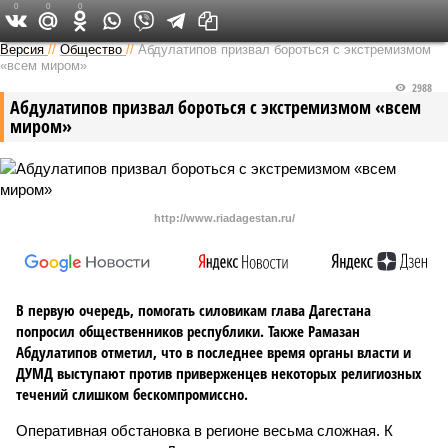
0
0
0
Версия на Кавказе
Версия
//
Общество
//
Абдулатипов призвал бороться с экстремизмом
«всем миром»
2988
Абдулатипов призвал бороться с экстремизмом «всем
миром»
http://www.riadagestan.ru/
В первую очередь, помогать силовикам глава Дагестана
попросил общественников республики. Также Рамазан
Абдулатипов отметил, что в последнее время органы власти и
ДУМД выступают против приверженцев некоторых религиозных
течений слишком бескомпромиссно.
Оперативная обстановка в регионе весьма сложная. К