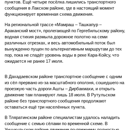
пунктов. Ещё четыре посёлка лишились транспортного
сообщения в Лакском районе, где в настоящий момент
функционирует временная схема движения.
На региональной трассе «Мамраш – Ташкапур –
Араканский мост», пролегающей по Гергебильскому району,
водная стихия размыла дорожное полотно на семи
различных отрезках, и весь автомобильный поток был
вынужденно пущен по альтернативным маршрутам до тех
пор, пока не спадёт уровень воды в реке Кара-Койсу, что
ожидается не ранее 17 июля.
В Дахадаевском районе транспортное сообщение с одним
из сёл прервано из-за масштабного оползня, сошедшего на
проезжую часть дороги Ашты – Дирбакмахи, и открыть
движение там планируют лишь 18 июля. В Рутульском
районе без транспортного сообщения продолжают
оставаться ещё три населённых пункта.
В Тляратинском районе специалистам удалось наладить
сообщение с семью сёлами по временной схеме. В
Унцукульском районе движение по-прежнему полностью