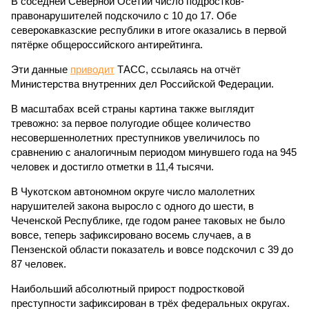
В соседней Северной Осетии число подростков-
правонарушителей подскочило с 10 до 17. Обе
северокавказские республики в итоге оказались в первой
пятёрке общероссийского антирейтинга.
Эти данные
приводит
ТАСС, ссылаясь на отчёт
Министерства внутренних дел Российской Федерации.
В масштабах всей страны картина также выглядит
тревожно: за первое полугодие общее количество
несовершеннолетних преступников увеличилось по
сравнению с аналогичным периодом минувшего года на 945
человек и достигло отметки в 11,4 тысячи.
В Чукотском автономном округе число малолетних
нарушителей закона выросло с одного до шести, в
Чеченской Республике, где годом ранее таковых не было
вовсе, теперь зафиксировано восемь случаев, а в
Пензенской области показатель и вовсе подскочил с 39 до
87 человек.
Наибольший абсолютный прирост подростковой
преступности зафиксирован в трёх федеральных округах.