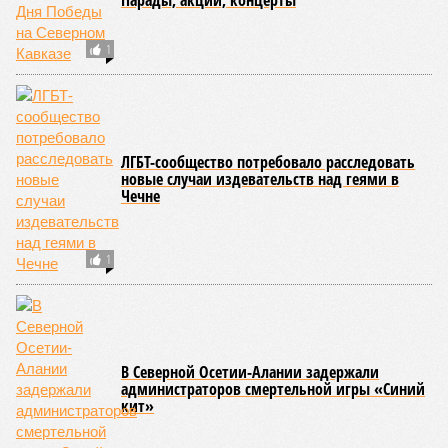
Парады, акции, концерты
1
ЛГБТ-сообщество потребовало расследовать
новые случаи издевательств над геями в
Чечне
1
В Северной Осетии-Алании задержали
администраторов смертельной игры «Синий
кит»