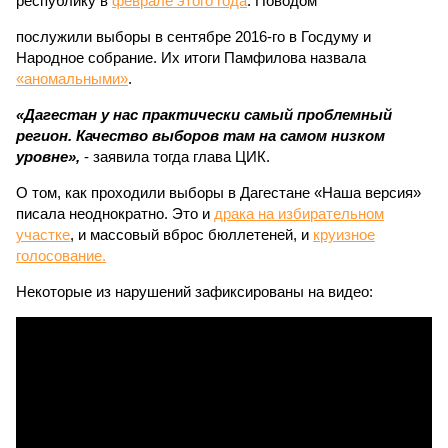
республику в
феврале этого года
. Поводом
послужили выборы в сентябре 2016-го в Госдуму и
Народное собрание. Их итоги Памфилова назвала
«аномальными»
.
«Дагестан у нас практически самый проблемный
регион. Качество выборов там на самом низком
уровне»,
- заявила тогда глава ЦИК.
О том, как проходили выборы в Дагестане «Наша версия»
писала неоднократно. Это и
драка на избирательном
участке
, и массовый вброс бюллетеней, и
круизное
голосование.
Некоторые из нарушений зафиксированы на видео: