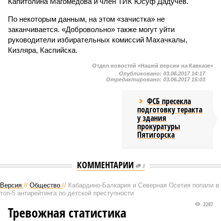
Капитолина Магомедова и член ТИК Юсуф Дадучев.
По некоторым данным, на этом «зачистка» не
заканчивается. «Добровольно» также могут уйти
руководители избирательных комиссий Махачкалы,
Кизляра, Каспийска.
Отдел новостей «Нашей версии на Кавказе»
Опубликовано:
03.06.2017 14:17
Отредактировано:
03.06.2017 15:03
ФСБ пресекла
подготовку теракта
у здания
прокуратуры
Пятигорска
КОММЕНТАРИИ
0
Версия
//
Общество
//
Кабардино-Балкария и Северная Осетия попали в
топ-5 антирейтинга по детской преступности
2287
Тревожная статистика