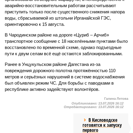
аварийно-восстановительным работам рассчитывают
приступить только после существенного снижения напора
воды, сбрасываемой из штольни Ирганайской ГЭС,
ориентировочно к 15 августа.
В Чародинском районе на дороге «Цуриб – Арчиб»
транспортное сообщение с 18 населёнными пунктами было
восстановлено по временной схеме, однако подъездные
пути к двум селам всё ещё остаются заблокированными.
Ранее в Унцукульском районе Дагестана из-за
повреждения дорожного полотна протяжённостью 110
метров и серьёзных нарушений в системе водоснабжения
был объявлен режим ЧС. Для борьбы с паводками в
республике активно задействуют волонтёров.
Галина Летова
Опубликовано:
13.07.2026 16:12
Отредактировано:
13.07.2026 16:12
В Кисловодске
готовятся к запуску
первого