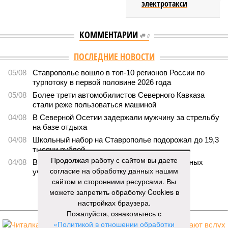
электротакси
КОММЕНТАРИИ
0
ПОСЛЕДНИЕ НОВОСТИ
05/08
Ставрополье вошло в топ-10 регионов России по
турпотоку в первой половине 2026 года
05/08
Более трети автомобилистов Северного Кавказа
стали реже пользоваться машиной
04/08
В Северной Осетии задержали мужчину за стрельбу
на базе отдыха
04/08
Школьный набор на Ставрополье подорожал до 19,3
тысячи рублей
Продолжая работу с сайтом вы даете
04/08
В Дагестане нашли почти 3,9 тысячи земельных
согласие на обработку данных нашим
участков под жилую застройку
сайтом и сторонними ресурсами. Вы
можете запретить обработку Cookies в
ЕЩЕ НОВОСТИ
настройках браузера.
Пожалуйста, ознакомьтесь с
«Политикой в отношении обработки