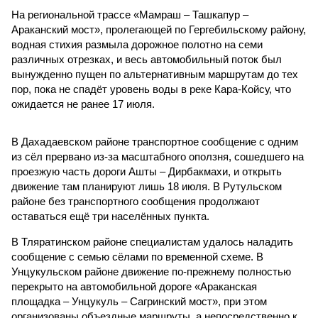
На региональной трассе «Мамраш – Ташкапур –
Араканский мост», пролегающей по Гергебильскому району,
водная стихия размыла дорожное полотно на семи
различных отрезках, и весь автомобильный поток был
вынужденно пущен по альтернативным маршрутам до тех
пор, пока не спадёт уровень воды в реке Кара-Койсу, что
ожидается не ранее 17 июля.
В Дахадаевском районе транспортное сообщение с одним
из сёл прервано из-за масштабного оползня, сошедшего на
проезжую часть дороги Ашты – Дирбакмахи, и открыть
движение там планируют лишь 18 июля. В Рутульском
районе без транспортного сообщения продолжают
оставаться ещё три населённых пункта.
В Тляратинском районе специалистам удалось наладить
сообщение с семью сёлами по временной схеме. В
Унцукульском районе движение по-прежнему полностью
перекрыто на автомобильной дороге «Араканская
площадка – Унцукуль – Сагринский мост», при этом
организованы объездные маршруты, а непосредственно к