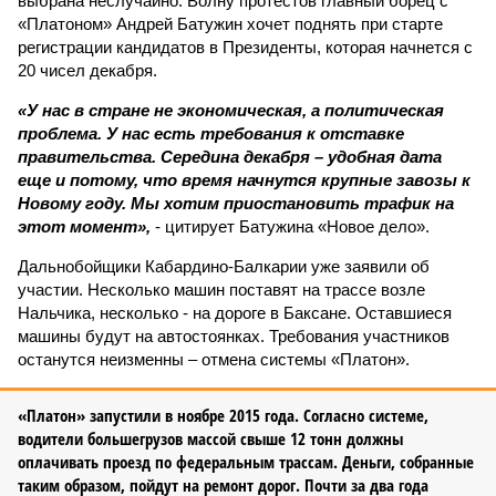
выбрана неслучайно. Волну протестов главный борец с
«Платоном» Андрей Батужин хочет поднять при старте
регистрации кандидатов в Президенты, которая начнется с
20 чисел декабря.
«У нас в стране не экономическая, а политическая
проблема. У нас есть требования к отставке
правительства. Середина декабря – удобная дата
еще и потому, что время начнутся крупные завозы к
Новому году. Мы хотим приостановить трафик на
этот момент»,
- цитирует Батужина «Новое дело».
Дальнобойщики Кабардино-Балкарии уже заявили об
участии. Несколько машин поставят на трассе возле
Нальчика, несколько - на дороге в Баксане. Оставшиеся
машины будут на автостоянках. Требования участников
останутся неизменны – отмена системы «Платон».
«Платон» запустили в ноябре 2015 года. Согласно системе,
водители большегрузов массой свыше 12 тонн должны
оплачивать проезд по федеральным трассам. Деньги, собранные
таким образом, пойдут на ремонт дорог. Почти за два года