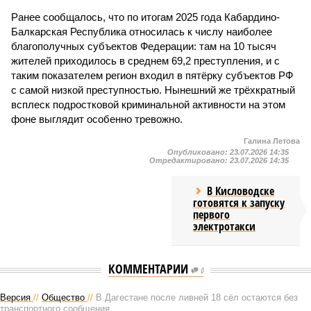
Ранее сообщалось, что по итогам 2025 года Кабардино-
Балкарская Республика относилась к числу наиболее
благополучных субъектов Федерации: там на 10 тысяч
жителей приходилось в среднем 69,2 преступления, и с
таким показателем регион входил в пятёрку субъектов РФ
с самой низкой преступностью. Нынешний же трёхкратный
всплеск подростковой криминальной активности на этом
фоне выглядит особенно тревожно.
Галина Летова
Опубликовано:
23.07.2026 14:35
Отредактировано:
23.07.2026 14:35
В Кисловодске
готовятся к запуску
первого
электротакси
КОММЕНТАРИИ
0
Версия
//
Общество
//
В Дагестане после ливней 18 сёл остаются без
транспортного сообщения