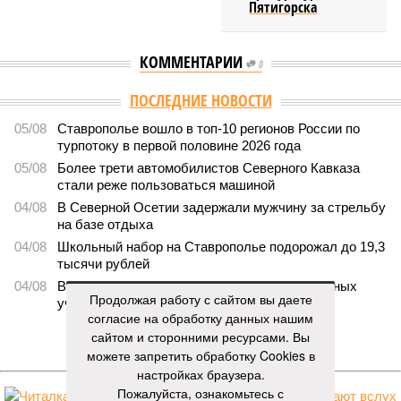
Пятигорска
КОММЕНТАРИИ
0
ПОСЛЕДНИЕ НОВОСТИ
05/08
Ставрополье вошло в топ-10 регионов России по
турпотоку в первой половине 2026 года
05/08
Более трети автомобилистов Северного Кавказа
стали реже пользоваться машиной
04/08
В Северной Осетии задержали мужчину за стрельбу
на базе отдыха
04/08
Школьный набор на Ставрополье подорожал до 19,3
тысячи рублей
04/08
В Дагестане нашли почти 3,9 тысячи земельных
Продолжая работу с сайтом вы даете
участков под жилую застройку
согласие на обработку данных нашим
сайтом и сторонними ресурсами. Вы
ЕЩЕ НОВОСТИ
можете запретить обработку Cookies в
настройках браузера.
Пожалуйста, ознакомьтесь с