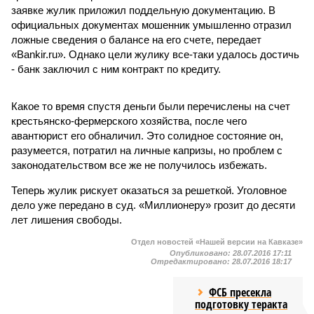
заявке жулик приложил поддельную документацию. В
официальных документах мошенник умышленно отразил
ложные сведения о балансе на его счете, передает
«Bankir.ru». Однако цели жулику все-таки удалось достичь
- банк заключил с ним контракт по кредиту.
Какое то время спустя деньги были перечислены на счет
крестьянско-фермерского хозяйства, после чего
авантюрист его обналичил. Это солидное состояние он,
разумеется, потратил на личные капризы, но проблем с
законодательством все же не получилось избежать.
Теперь жулик рискует оказаться за решеткой. Уголовное
дело уже передано в суд. «Миллионеру» грозит до десяти
лет лишения свободы.
Отдел новостей «Нашей версии на Кавказе»
Опубликовано:
28.07.2016 17:11
Отредактировано:
28.07.2016 18:17
ФСБ пресекла
подготовку теракта