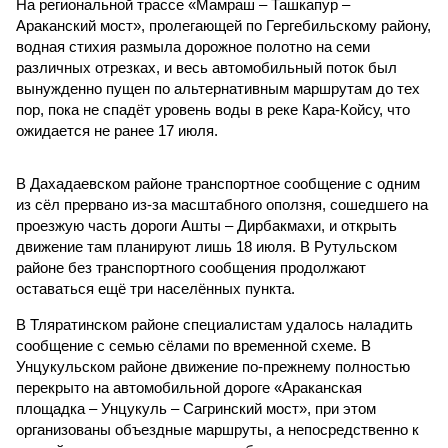
На региональной трассе «Мамраш – Ташкапур –
Араканский мост», пролегающей по Гергебильскому району,
водная стихия размыла дорожное полотно на семи
различных отрезках, и весь автомобильный поток был
вынужденно пущен по альтернативным маршрутам до тех
пор, пока не спадёт уровень воды в реке Кара-Койсу, что
ожидается не ранее 17 июля.
В Дахадаевском районе транспортное сообщение с одним
из сёл прервано из-за масштабного оползня, сошедшего на
проезжую часть дороги Ашты – Дирбакмахи, и открыть
движение там планируют лишь 18 июля. В Рутульском
районе без транспортного сообщения продолжают
оставаться ещё три населённых пункта.
В Тляратинском районе специалистам удалось наладить
сообщение с семью сёлами по временной схеме. В
Унцукульском районе движение по-прежнему полностью
перекрыто на автомобильной дороге «Араканская
площадка – Унцукуль – Сагринский мост», при этом
организованы объездные маршруты, а непосредственно к