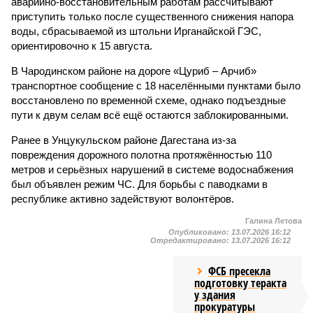
аварийно-восстановительным работам рассчитывают
приступить только после существенного снижения напора
воды, сбрасываемой из штольни Ирганайской ГЭС,
ориентировочно к 15 августа.
В Чародинском районе на дороге «Цуриб – Арчиб»
транспортное сообщение с 18 населёнными пунктами было
восстановлено по временной схеме, однако подъездные
пути к двум селам всё ещё остаются заблокированными.
Ранее в Унцукульском районе Дагестана из-за
повреждения дорожного полотна протяжённостью 110
метров и серьёзных нарушений в системе водоснабжения
был объявлен режим ЧС. Для борьбы с паводками в
республике активно задействуют волонтёров.
Галина Летова
Опубликовано:
13.07.2026 16:12
Отредактировано:
13.07.2026 16:12
ФСБ пресекла
подготовку теракта
у здания
прокуратуры