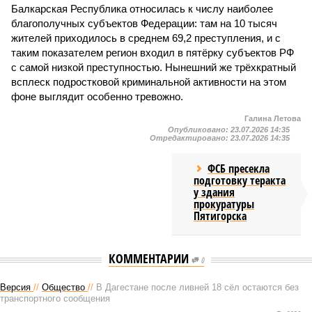
Балкарская Республика относилась к числу наиболее
благополучных субъектов Федерации: там на 10 тысяч
жителей приходилось в среднем 69,2 преступления, и с
таким показателем регион входил в пятёрку субъектов РФ
с самой низкой преступностью. Нынешний же трёхкратный
всплеск подростковой криминальной активности на этом
фоне выглядит особенно тревожно.
Галина Летова
Опубликовано:
23.07.2026 14:35
Отредактировано:
23.07.2026 14:35
ФСБ пресекла
подготовку теракта
у здания
прокуратуры
Пятигорска
КОММЕНТАРИИ
0
Версия
//
Общество
//
В Дагестане после ливней 18 сёл остаются без
транспортного сообщения