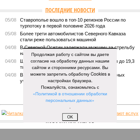
ПОСЛЕДНИЕ НОВОСТИ
05/08
Ставрополье вошло в топ-10 регионов России по
турпотоку в первой половине 2026 года
05/08
Более трети автомобилистов Северного Кавказа
стали реже пользоваться машиной
04/08
В Северной Осетии задержали мужчину за стрельбу
на базе отдыха
Продолжая работу с сайтом вы даете
согласие на обработку данных нашим
04/08
Школьный набор на Ставрополье подорожал до 19,3
сайтом и сторонними ресурсами. Вы
тысячи рублей
можете запретить обработку Cookies в
04/08
В Дагестане нашли почти 3,9 тысячи земельных
настройках браузера.
участков под жилую застройку
Пожалуйста, ознакомьтесь с
ЕЩЕ НОВОСТИ
«Политикой в отношении обработки
персональных данных»
.
OK
НОВОСТИ ПАРТНЕРОВ
Новости smi2.ru