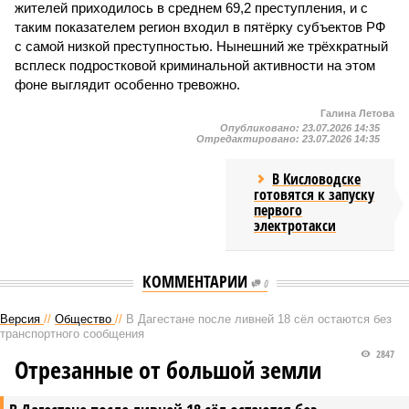
жителей приходилось в среднем 69,2 преступления, и с
таким показателем регион входил в пятёрку субъектов РФ
с самой низкой преступностью. Нынешний же трёхкратный
всплеск подростковой криминальной активности на этом
фоне выглядит особенно тревожно.
Галина Летова
Опубликовано:
23.07.2026 14:35
Отредактировано:
23.07.2026 14:35
В Кисловодске
готовятся к запуску
первого
электротакси
КОММЕНТАРИИ
0
Версия
//
Общество
//
В Дагестане после ливней 18 сёл остаются без
транспортного сообщения
2847
Отрезанные от большой земли