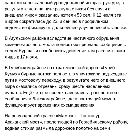
нанесли колоссальный урон дорожной инфраструктуре, в
результате чего на пике разгула стихии без связи с
внешним миром оказались жители 53 сёл. К 12 июля эта
цифра сократилась до 23, и сейчас в профильном
ведомстве фиксируют дальнейшее улучшение обстановки.
В Агульском районе вследствие частичного обрушения
каменно-арочного моста полностью прервано сообщение с
селом Буршаг, и возобновить движение там рассчитывают
лишь к 17 июля.
В Гунибском районе на стратегической дороге «Гуниб –
Кумух» бурные потоки полностью уничтожили подъездные
пути к мостовому переходу, в результате чего от внешнего
мира оказались отрезаны сразу шесть населённых
пунктов. Ещё четыре посёлка лишились транспортного
сообщения в Лакском районе, где в настоящий момент
функционирует временная схема движения.
На региональной трассе «Мамраш – Ташкапур –
Араканский мост», пролегающей по Гергебильскому району,
водная стихия размыла дорожное полотно на семи