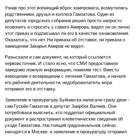
Узнав про этот вопиющий вброс компромата, возмутились
родственники, друзья и коллега Гамзатова. Один из
депутатов городского собрания решил просто напросто
позвонить и спросить у самого Амирова, видел ли он лично
этот приказ и подписывал ли его в качестве ознакомления.
Оказалось, что нет. Ни приказа об отставке, ни приказа о
замещении Закарья Амиров не видел.
Разыскали и сам документ, на который ссылается
первоисточник. И стало ясно, что СМИ предоставили
заведомо ложную информацию, поменяв тест. Вместо
извещения о возвращении с лечения Гамзатова, и начале
его рабочей деятельности, недоброжелатель мэра
отправил его в отставку.
Заявление в прокуратуру Буйнакска написали сразу двое -
сам Гусейн Гамзатов и депутат Заирбек Валиев. Они
потребовали выяснить, кто подделал официальный
документ и распространил клеветнические сведения об
уходе Гамзатова. Настоящий градоначальник сейчас
находится в Москве, и заявление в прокуратуру отправил