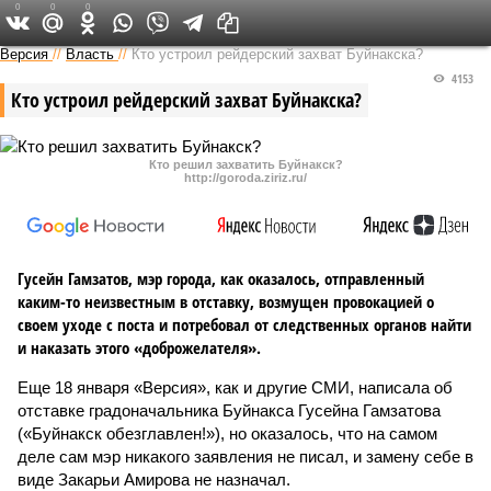
0
0
0
Версия на Кавказе
Версия
//
Власть
//
Кто устроил рейдерский захват Буйнакска?
4153
Кто устроил рейдерский захват Буйнакска?
Кто решил захватить Буйнакск?
http://goroda.ziriz.ru/
Гусейн Гамзатов, мэр города, как оказалось, отправленный
каким-то неизвестным в отставку, возмущен провокацией о
своем уходе с поста и потребовал от следственных органов найти
и наказать этого «доброжелателя».
Еще 18 января «Версия», как и другие СМИ, написала об
отставке градоначальника Буйнакса Гусейна Гамзатова
(«Буйнакск обезглавлен!»), но оказалось, что на самом
деле сам мэр никакого заявления не писал, и замену себе в
виде Закарьи Амирова не назначал.