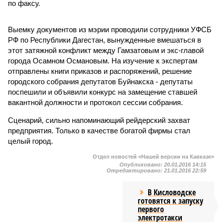
по факсу.
Выемку документов из мэрии проводили сотрудники УФСБ
РФ по Республики Дагестан, вынужденные вмешаться в
этот затяжной конфликт между Гамзатовым и экс-главой
города Осамном Османовым. На изучение к экспертам
отправлены книги приказов и распоряжений, решение
городского собрания депутатов Буйнакска - депутаты
поспешили и объявили конкурс на замещение ставшей
вакантной должности и протокол сессии собрания.
Сценарий, сильно напоминающий рейдерский захват
предприятия. Только в качестве богатой фирмы стал
целый город.
Отдел новостей «Нашей версии на Кавказе»
Опубликовано:
20.01.2016 14:15
Отредактировано:
21.01.2016 22:59
В Кисловодске
готовятся к запуску
первого
электротакси