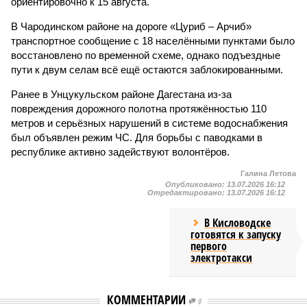
ориентировочно к 15 августа.
В Чародинском районе на дороге «Цуриб – Арчиб»
транспортное сообщение с 18 населёнными пунктами было
восстановлено по временной схеме, однако подъездные
пути к двум селам всё ещё остаются заблокированными.
Ранее в Унцукульском районе Дагестана из-за
повреждения дорожного полотна протяжённостью 110
метров и серьёзных нарушений в системе водоснабжения
был объявлен режим ЧС. Для борьбы с паводками в
республике активно задействуют волонтёров.
Галина Летова
Опубликовано:
13.07.2026 16:12
Отредактировано:
13.07.2026 16:12
В Кисловодске
готовятся к запуску
первого
электротакси
КОММЕНТАРИИ
0