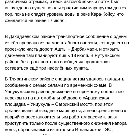
различных отрезках, и весь автомобильный поток был
вынужденно пущен по альтернативным маршрутам до тех
пор, пока не спадёт уровень воды в реке Кара-Койсу, что
ожидается не ранее 17 июля.
В Дахадаевском районе транспортное сообщение с одним
из сёл прервано из-за масштабного оползня, сошедшего на
проезжую часть дороги Ашты – Дирбакмахи, и открыть
движение там планируют лишь 18 июля. В Рутульском
районе без транспортного сообщения продолжают
оставаться ещё три населённых пункта.
В Тляратинском районе специалистам удалось наладить
сообщение с семью сёлами по временной схеме. В
Унцукульском районе движение по-прежнему полностью
перекрыто на автомобильной дороге «Араканская
площадка – Унцукуль – Сагринский мост», при этом
организованы объездные маршруты, а непосредственно к
аварийно-восстановительным работам рассчитывают
приступить только после существенного снижения напора
воды, сбрасываемой из штольни Ирганайской ГЭС,