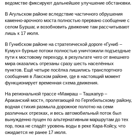
ведомстве фиксируют дальнейшее улучшение обстановки.
В Агульском районе вследствие частичного обрушения
каменно-арочного моста полностью прервано сообщение с
селом Буршаг, и возобновить движение там рассчитывают
лишь к 17 июля.
В Гунибском районе на стратегической дороге «Гуниб –
Кумух» бурные потоки полностью уничтожили подъездные
пути к мостовому переходу, в результате чего от внешнего
мира оказались отрезаны сразу шесть населённых
пунктов. Ещё четыре посёлка лишились транспортного
сообщения в Лакском районе, где в настоящий момент
функционирует временная схема движения.
На региональной трассе «Мамраш – Ташкапур –
Араканский мост», пролегающей по Гергебильскому району,
водная стихия размыла дорожное полотно на семи
различных отрезках, и весь автомобильный поток был
вынужденно пущен по альтернативным маршрутам до тех
пор, пока не спадёт уровень воды в реке Кара-Койсу, что
ожидается не ранее 17 июля.