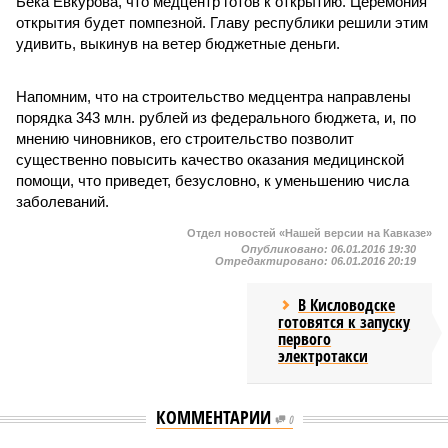
Бека Евкурова, что медцентр готов к открытию. Церемония
открытия будет помпезной. Главу республики решили этим
удивить, выкинув на ветер бюджетные деньги.
Напомним, что на строительство медцентра направлены
порядка 343 млн. рублей из федерального бюджета, и, по
мнению чиновников, его строительство позволит
существенно повысить качество оказания медицинской
помощи, что приведет, безусловно, к уменьшению числа
заболеваний.
Отдел новостей «Нашей версии на Кавказе»
Опубликовано:
06.01.2016 19:30
Отредактировано:
06.01.2016 20:19
В Кисловодске
готовятся к запуску
первого
электротакси
КОММЕНТАРИИ
0