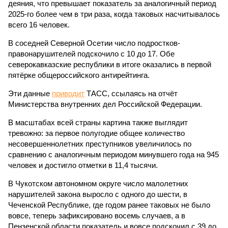
деяния, что превышает показатель за аналогичный период
2025-го более чем в три раза, когда таковых насчитывалось
всего 16 человек.
В соседней Северной Осетии число подростков-
правонарушителей подскочило с 10 до 17. Обе
северокавказские республики в итоге оказались в первой
пятёрке общероссийского антирейтинга.
Эти данные
приводит
ТАСС, ссылаясь на отчёт
Министерства внутренних дел Российской Федерации.
В масштабах всей страны картина также выглядит
тревожно: за первое полугодие общее количество
несовершеннолетних преступников увеличилось по
сравнению с аналогичным периодом минувшего года на 945
человек и достигло отметки в 11,4 тысячи.
В Чукотском автономном округе число малолетних
нарушителей закона выросло с одного до шести, в
Чеченской Республике, где годом ранее таковых не было
вовсе, теперь зафиксировано восемь случаев, а в
Пензенской области показатель и вовсе подскочил с 39 до