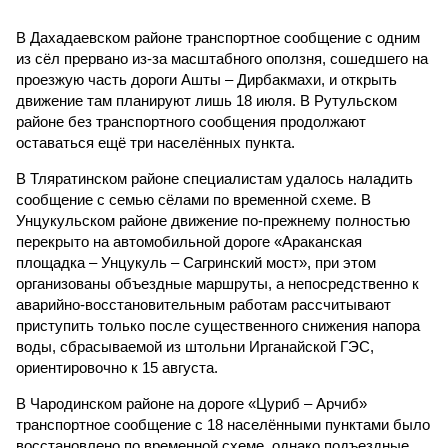
В Дахадаевском районе транспортное сообщение с одним
из сёл прервано из-за масштабного оползня, сошедшего на
проезжую часть дороги Ашты – Дирбакмахи, и открыть
движение там планируют лишь 18 июля. В Рутульском
районе без транспортного сообщения продолжают
оставаться ещё три населённых пункта.
В Тляратинском районе специалистам удалось наладить
сообщение с семью сёлами по временной схеме. В
Унцукульском районе движение по-прежнему полностью
перекрыто на автомобильной дороге «Араканская
площадка – Унцукуль – Сагринский мост», при этом
организованы объездные маршруты, а непосредственно к
аварийно-восстановительным работам рассчитывают
приступить только после существенного снижения напора
воды, сбрасываемой из штольни Ирганайской ГЭС,
ориентировочно к 15 августа.
В Чародинском районе на дороге «Цуриб – Арчиб»
транспортное сообщение с 18 населёнными пунктами было
восстановлено по временной схеме, однако подъездные