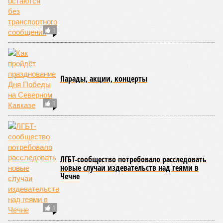
1
Парады, акции, концерты
1
ЛГБТ-сообщество потребовало расследовать
новые случаи издевательств над геями в
Чечне
1