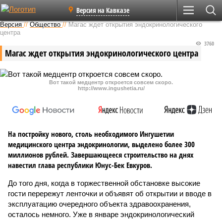
Версия на Кавказе
Версия
//
Общество
//
Магас ждет открытия эндокринологического
центра
3760
Магас ждет открытия эндокринологического центра
Вот такой медцентр откроется совсем скоро.
http://www.ingushetia.ru/
На постройку нового, столь необходимого Ингушетии
медицинского центра эндокринологии, выделено более 300
миллионов рублей. Завершающееся строительство на днях
навестил глава республики Юнус-Бек Евкуров.
До того дня, когда в торжественной обстановке высокие
гости перережут ленточки и объявят об открытии и вводе в
эксплуатацию очередного объекта здравоохранения,
осталось немного. Уже в январе эндокринологический