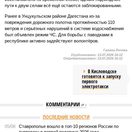
пути к двум селам всё ещё остаются заблокированными.
Ранее в Унцукульском районе Дагестана из-за
повреждения дорожного полотна протяжённостью 110
метров и серьёзных нарушений в системе водоснабжения
был объявлен режим ЧС. Для борьбы с паводками в
республике активно задействуют волонтёров.
Галина Летова
Опубликовано:
13.07.2026 16:12
Отредактировано:
13.07.2026 16:12
В Кисловодске
готовятся к запуску
первого
электротакси
КОММЕНТАРИИ
0
ПОСЛЕДНИЕ НОВОСТИ
05/08
Ставрополье вошло в топ-10 регионов России по
турпотоку в первой половине 2026 года