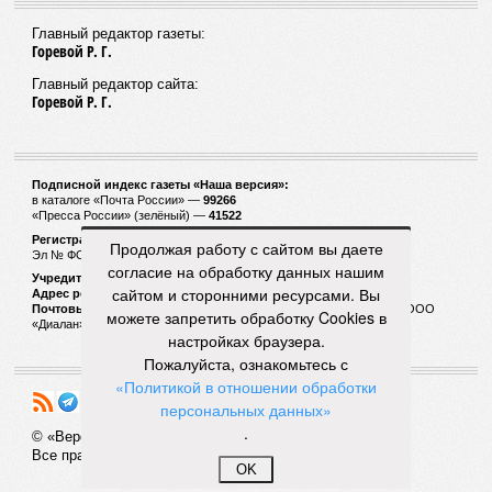
Главный редактор газеты:
Горевой Р. Г.
Главный редактор сайта:
Горевой Р. Г.
Подписной индекс газеты «Наша версия»:
в каталоге «Почта России» —
99266
«Пресса России» (зелёный) —
41522
Регистрационный номер Роскомнадзора
Продолжая работу с сайтом вы даете
Эл № ФС77-53847 от 26.04.2013.
согласие на обработку данных нашим
Учредитель ООО «Версия»
сайтом и сторонними ресурсами. Вы
Адрес редакции:
123100, Россия, Москва, улица 1905 года, 7с1
Почтовый адрес редакции:
123022, Россия, Москва, а/я 29. для ООО
можете запретить обработку Cookies в
«Диалан»
настройках браузера.
Пожалуйста, ознакомьтесь с
«Политикой в отношении обработки
персональных данных»
.
© «Версия»
18+
Все права защищены
OK