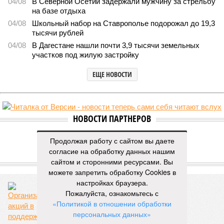
04/08
В Северной Осетии задержали мужчину за стрельбу
на базе отдыха
04/08
Школьный набор на Ставрополье подорожал до 19,3
тысячи рублей
04/08
В Дагестане нашли почти 3,9 тысячи земельных
участков под жилую застройку
ЕЩЕ НОВОСТИ
НОВОСТИ ПАРТНЕРОВ
Продолжая работу с сайтом вы даете
Новости smi2.ru
согласие на обработку данных нашим
сайтом и сторонними ресурсами. Вы
ЕЩЕ ИЗ РАЗДЕЛА «ОБЩЕСТВО»
можете запретить обработку Cookies в
настройках браузера.
Пожалуйста, ознакомьтесь с
«Политикой в отношении обработки
персональных данных»