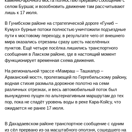
каменно-арочного моста полностью прервано сообщение с
селом Буршаг, и возобновить движение там рассчитывают
лишь к 17 июля.
В Гунибском районе на стратегической дороге «Гуниб –
Кумух» бурные потоки полностью уничтожили подъездные
пути к мостовому переходу, в результате чего от внешнего
мира оказались отрезаны сразу шесть населённых
пунктов. Ещё четыре посёлка лишились транспортного
сообщения в Лакском районе, где в настоящий момент
функционирует временная схема движения.
На региональной трассе «Мамраш – Ташкапур –
Араканский мост», пролегающей по Гергебильскому району,
водная стихия размыла дорожное полотно на семи
различных отрезках, и весь автомобильный поток был
вынужденно пущен по альтернативным маршрутам до тех
пор, пока не спадёт уровень воды в реке Кара-Койсу, что
ожидается не ранее 17 июля.
В Дахадаевском районе транспортное сообщение с одним
из сёл прервано из-за масштабного оползня, сошедшего на