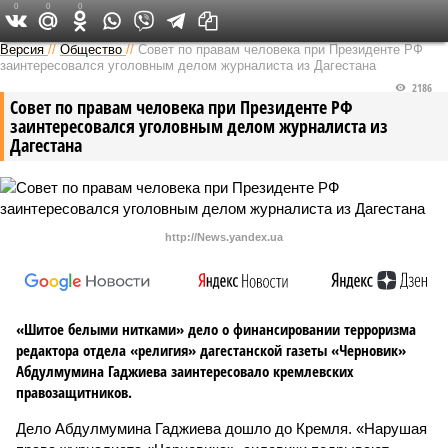
0
0
0
Версия на Кавказе
Версия
//
Общество
//
Совет по правам человека при Президенте РФ
заинтересовался уголовным делом журналиста из Дагестана
2186
Совет по правам человека при Президенте РФ
заинтересовался уголовным делом журналиста из
Дагестана
http://News.yandex.ua
«Шитое белыми нитками» дело о финансировании терроризма
редактора отдела «религия» дагестанской газеты «Черновик»
Абдулмумина Гаджиева заинтересовало кремлевских
правозащитников.
Дело Абдулмумина Гаджиева дошло до Кремля. «Нарушая