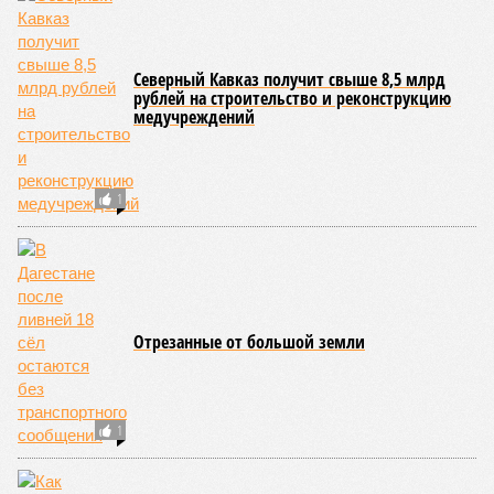
В Дахадаевском районе транспортное сообщение с одним
из сёл прервано из-за масштабного оползня, сошедшего на
проезжую часть дороги Ашты – Дирбакмахи, и открыть
движение там планируют лишь 18 июля. В Рутульском
районе без транспортного сообщения продолжают
оставаться ещё три населённых пункта.
В Тляратинском районе специалистам удалось наладить
сообщение с семью сёлами по временной схеме. В
Унцукульском районе движение по-прежнему полностью
перекрыто на автомобильной дороге «Араканская
площадка – Унцукуль – Сагринский мост», при этом
организованы объездные маршруты, а непосредственно к
аварийно-восстановительным работам рассчитывают
приступить только после существенного снижения напора
воды, сбрасываемой из штольни Ирганайской ГЭС,
ориентировочно к 15 августа.
В Чародинском районе на дороге «Цуриб – Арчиб»
транспортное сообщение с 18 населёнными пунктами было