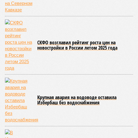
Пензенской области показатель и вовсе подскочил с 39 до
87 человек.
Наибольший абсолютный прирост подростковой
преступности зафиксирован в трёх федеральных округах.
В Северо-Западном федеральном округе количество таких
правонарушителей выросло с 937 до 1,1 тысячи, в
Приволжском – с 2,2 до 2,3 тысячи, а в Центральном – с 1,8
до 2 тысяч человек.
В то же время в Дальневосточном и Уральском
федеральных округах ведомство зафиксировало снижение
показателя – до 1,1 тысячи в каждом из этих
макрорегионов.
Ранее сообщалось, что по итогам 2025 года Кабардино-
Балкарская Республика относилась к числу наиболее
благополучных субъектов Федерации: там на 10 тысяч
жителей приходилось в среднем 69,2 преступления, и с
таким показателем регион входил в пятёрку субъектов РФ
с самой низкой преступностью. Нынешний же трёхкратный