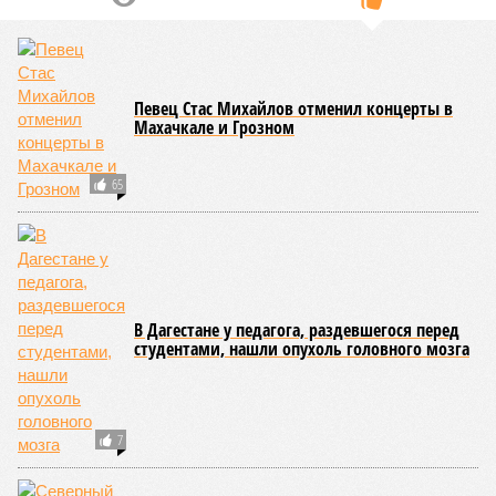
цифра сократилась до 23, и сейчас в профильном
ведомстве фиксируют дальнейшее улучшение обстановки.
В Агульском районе вследствие частичного обрушения
каменно-арочного моста полностью прервано сообщение с
селом Буршаг, и возобновить движение там рассчитывают
лишь к 17 июля.
В Гунибском районе на стратегической дороге «Гуниб –
Кумух» бурные потоки полностью уничтожили подъездные
пути к мостовому переходу, в результате чего от внешнего
мира оказались отрезаны сразу шесть населённых
пунктов. Ещё четыре посёлка лишились транспортного
сообщения в Лакском районе, где в настоящий момент
функционирует временная схема движения.
На региональной трассе «Мамраш – Ташкапур –
Араканский мост», пролегающей по Гергебильскому району,
водная стихия размыла дорожное полотно на семи
различных отрезках, и весь автомобильный поток был
вынужденно пущен по альтернативным маршрутам до тех
пор, пока не спадёт уровень воды в реке Кара-Койсу, что
ожидается не ранее 17 июля.