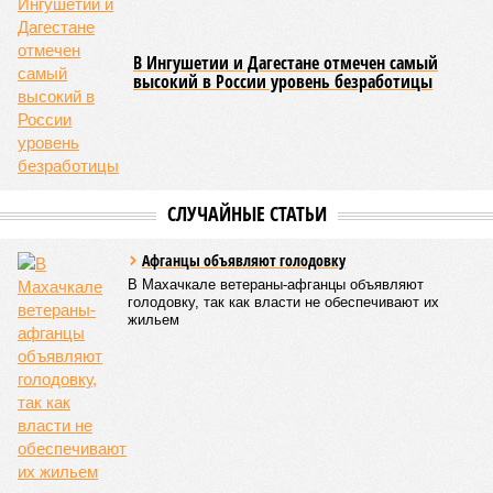
всплеск подростковой криминальной активности на этом
фоне выглядит особенно тревожно.
Галина Летова
Опубликовано:
23.07.2026 14:35
Отредактировано:
23.07.2026 14:35
В Кисловодске
готовятся к запуску
первого
электротакси
КОММЕНТАРИИ
0
Версия
//
Общество
//
В Дагестане после ливней 18 сёл остаются без
транспортного сообщения
2724
Отрезанные от большой земли
В Дагестане после ливней 18 сёл остаются без
транспортного сообщения