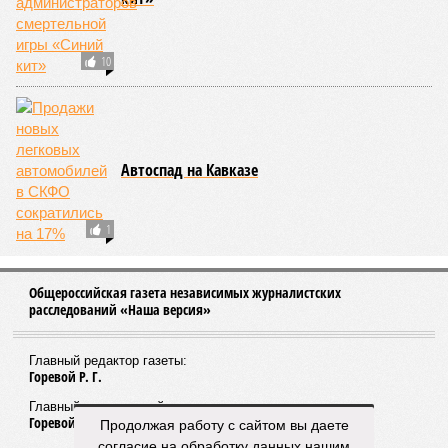
Недвижимость
ПОСЛЕДНИЕ НОВОСТИ
05/08
Ставрополье вошло в топ-10 регионов России по
турпотоку в первой половине 2026 года
05/08
Более трети автомобилистов Северного Кавказа
стали реже пользоваться машиной
04/08
В Северной Осетии задержали мужчину за стрельбу
на базе отдыха
04/08
Школьный набор на Ставрополье подорожал до 19,3
тысячи рублей
04/08
В Дагестане нашли почти 3,9 тысячи земельных
участков под жилую застройку
ЕЩЕ НОВОСТИ
НОВОСТИ ПАРТНЕРОВ
Продолжая работу с сайтом вы даете
согласие на обработку данных нашим