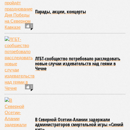
восстановлено по временной схеме, однако подъездные
пути к двум селам всё ещё остаются заблокированными.
Ранее в Унцукульском районе Дагестана из-за
повреждения дорожного полотна протяжённостью 110
метров и серьёзных нарушений в системе водоснабжения
был объявлен режим ЧС. Для борьбы с паводками в
республике активно задействуют волонтёров.
Галина Летова
Опубликовано:
13.07.2026 16:12
Отредактировано:
13.07.2026 16:12
В Кисловодске
готовятся к запуску
первого
электротакси
КОММЕНТАРИИ
0
СЮЖЕТ