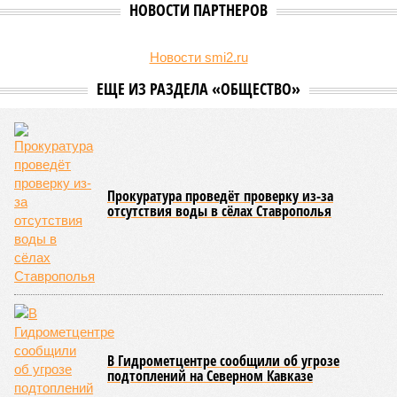
деяния, что превышает показатель за аналогичный период
2025-го более чем в три раза, когда таковых насчитывалось
всего 16 человек.
В соседней Северной Осетии число подростков-
правонарушителей подскочило с 10 до 17. Обе
северокавказские республики в итоге оказались в первой
пятёрке общероссийского антирейтинга.
Эти данные
приводит
ТАСС, ссылаясь на отчёт
Министерства внутренних дел Российской Федерации.
В масштабах всей страны картина также выглядит
тревожно: за первое полугодие общее количество
несовершеннолетних преступников увеличилось по
сравнению с аналогичным периодом минувшего года на 945
человек и достигло отметки в 11,4 тысячи.
В Чукотском автономном округе число малолетних
нарушителей закона выросло с одного до шести, в
Чеченской Республике, где годом ранее таковых не было
вовсе, теперь зафиксировано восемь случаев, а в