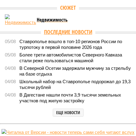
Версия
//
Общество
//
Кабардино-Балкария и Северная Осетия попали в
топ-5 антирейтинга по детской преступности
2053
Тревожная статистика
Кабардино-Балкария и Северная Осетия попали в топ-5
антирейтинга по детской преступности
Кабардино-Балкария и Северная Осетия попали в топ-5 антирейтинга по
детской преступности (фото: pixabay.com/fsHH)
Две республики Северного Кавказа продемонстрировали
существенный рост детской преступности по итогам первого
полугодия 2026-го.
В Кабардино-Балкарской Республике за первые шесть
месяцев текущего года было зафиксировано 58
несовершеннолетних, совершивших уголовно наказуемые