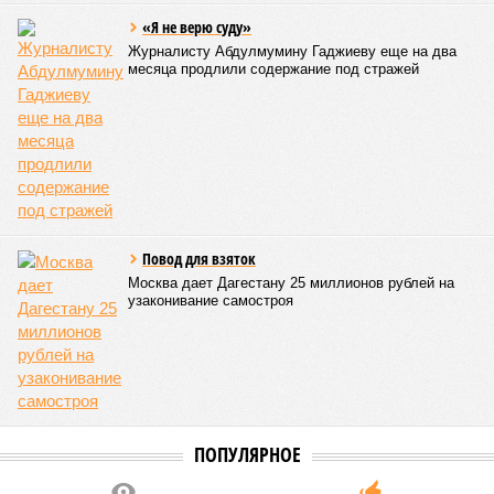
В Дагестане после ливней 18 сёл остаются без транспортного сообщения
(фото: Министерство транспорта и дорожного хозяйства Республики
Дагестан)
Министерство транспорта Республики Дагестан обнародовало
актуальную сводку о ходе ликвидации последствий мощных
ливней, обрушившихся на регион.
Согласно официальным данным на 13 июля, дорожным
службам удалось восстановить транспортное сообщение
на 17 ранее пострадавших участках автомобильных дорог,
однако 18 населённых пунктов всё ещё пребывают в
транспортной блокаде.
Напомним, что мощнейшие дожди, прошедшие 8 июля,
нанесли колоссальный урон дорожной инфраструктуре, в
результате чего на пике разгула стихии без связи с
внешним миром оказались жители 53 сёл. К 12 июля эта