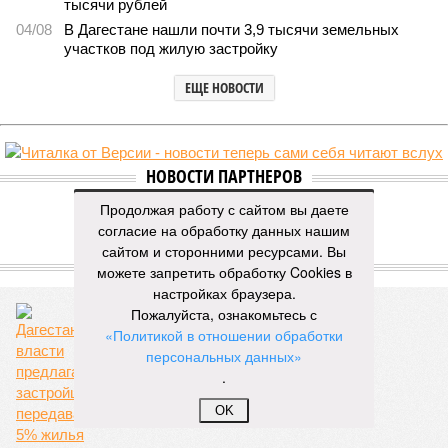
тысячи рублей
04/08
В Дагестане нашли почти 3,9 тысячи земельных
участков под жилую застройку
ЕЩЕ НОВОСТИ
НОВОСТИ ПАРТНЕРОВ
Продолжая работу с сайтом вы даете
согласие на обработку данных нашим
Новости smi2.ru
сайтом и сторонними ресурсами. Вы
ЕЩЕ ИЗ РАЗДЕЛА «ВЛАСТЬ»
можете запретить обработку Cookies в
настройках браузера.
Пожалуйста, ознакомьтесь с
«Политикой в отношении обработки
персональных данных»
Дагестанские власти предлагают
.
застройщикам передавать 5% жилья
нуждающимся
OK