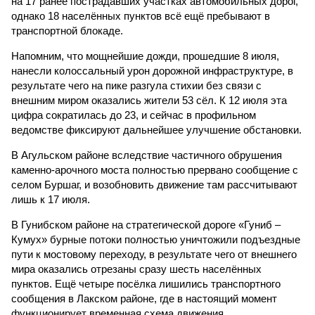
на 17 ранее пострадавших участках автомобильных дорог,
однако 18 населённых пунктов всё ещё пребывают в
транспортной блокаде.
Напомним, что мощнейшие дожди, прошедшие 8 июля,
нанесли колоссальный урон дорожной инфраструктуре, в
результате чего на пике разгула стихии без связи с
внешним миром оказались жители 53 сёл. К 12 июля эта
цифра сократилась до 23, и сейчас в профильном
ведомстве фиксируют дальнейшее улучшение обстановки.
В Агульском районе вследствие частичного обрушения
каменно-арочного моста полностью прервано сообщение с
селом Буршаг, и возобновить движение там рассчитывают
лишь к 17 июля.
В Гунибском районе на стратегической дороге «Гуниб –
Кумух» бурные потоки полностью уничтожили подъездные
пути к мостовому переходу, в результате чего от внешнего
мира оказались отрезаны сразу шесть населённых
пунктов. Ещё четыре посёлка лишились транспортного
сообщения в Лакском районе, где в настоящий момент
функционирует временная схема движения.