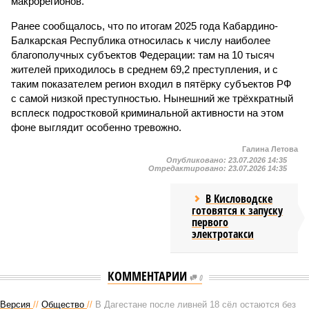
макрорегионов.
Ранее сообщалось, что по итогам 2025 года Кабардино-
Балкарская Республика относилась к числу наиболее
благополучных субъектов Федерации: там на 10 тысяч
жителей приходилось в среднем 69,2 преступления, и с
таким показателем регион входил в пятёрку субъектов РФ
с самой низкой преступностью. Нынешний же трёхкратный
всплеск подростковой криминальной активности на этом
фоне выглядит особенно тревожно.
Галина Летова
Опубликовано:
23.07.2026 14:35
Отредактировано:
23.07.2026 14:35
В Кисловодске
готовятся к запуску
первого
электротакси
КОММЕНТАРИИ
0
Версия
//
Общество
//
В Дагестане после ливней 18 сёл остаются без