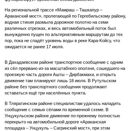
На региональной трассе «Мамраш – Ташкапур –
Араканский мост», пролегающей по Гергебильскому району,
водная стихия размыла дорожное полотно на семи
различных отрезках, и весь автомобильный поток был
вынужденно пущен по альтернативным маршрутам до тех
пор, пока не спадёт уровень воды в реке Кара-Койсу, что
ожидается не ранее 17 июля.
В Дахадаевском районе транспортное сообщение с одним
из сёл прервано из-за масштабного оползня, сошедшего на
проезжую часть дороги Ашты – Дирбакмахи, и открыть
движение там планируют лишь 18 июля. В Рутульском
районе без транспортного сообщения продолжают
оставаться ещё три населённых пункта.
В Тляратинском районе специалистам удалось наладить
сообщение с семью сёлами по временной схеме. В
Унцукульском районе движение по-прежнему полностью
перекрыто на автомобильной дороге «Араканская
площадка – Унцукуль – Сагринский мост», при этом