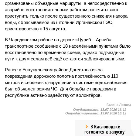
организованы объездные маршруты, а непосредственно к
аварийно-восстановительным работам рассчитывают
приступить только после существенного снижения напора
воды, сбрасываемой из штольни Ирганайской ГЭС,
ориентировочно к 15 августа.
В Чародинском районе на дороге «Цуриб – Арчиб»
транспортное сообщение с 18 населёнными пунктами было
восстановлено по временной схеме, однако подъездные
пути к двум селам всё ещё остаются заблокированными.
Ранее в Унцукульском районе Дагестана из-за
повреждения дорожного полотна протяжённостью 110
метров и серьёзных нарушений в системе водоснабжения
был объявлен режим ЧС. Для борьбы с паводками в
республике активно задействуют волонтёров.
Галина Летова
Опубликовано:
13.07.2026 16:12
Отредактировано:
13.07.2026 16:12
В Кисловодске
готовятся к запуску