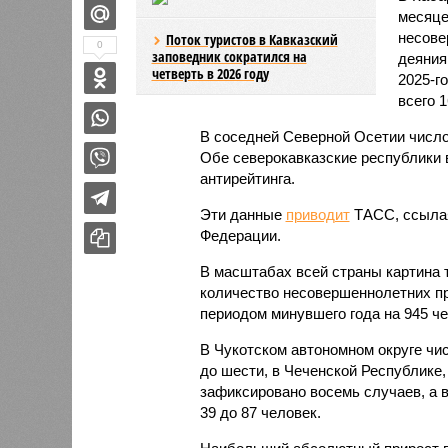
месяце
несове
Поток туристов в Кавказский
0
заповедник сократился на
деяния
четверть в 2026 году
2025-г
всего 1
В соседней Северной Осетии число
Обе северокавказские республики в
антирейтинга.
Эти данные
приводит
ТАСС, ссылая
Федерации.
В масштабах всей страны картина 
количество несовершеннолетних пр
периодом минувшего года на 945 чел
В Чукотском автономном округе чи
до шести, в Чеченской Республике,
зафиксировано восемь случаев, а в
39 до 87 человек.