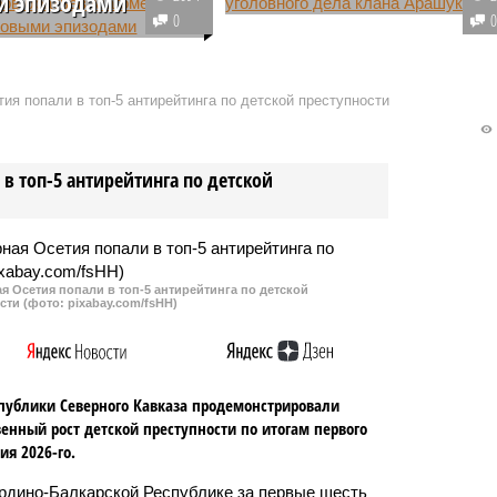
и эпизодами
Бывший руководитель
0
нные органы
министерства культуры
ют проверку заявления
Карачаево-Черкесии Уали
ого Алексея Френкеля о
Евгамуков задержан в рамках
ия попали в топ-5 антирейтинга по детской преступности
й причастности братьев
расследования уголовного дела
вых к убийству
о 30-миллиардных хищениях в
 Центрального банка
«Газпроме».
в топ-5 антирейтинга по детской
 Осетия попали в топ-5 антирейтинга по детской
сти (фото: pixabay.com/fsHH)
публики Северного Кавказа продемонстрировали
енный рост детской преступности по итогам первого
ия 2026-го.
рдино-Балкарской Республике за первые шесть