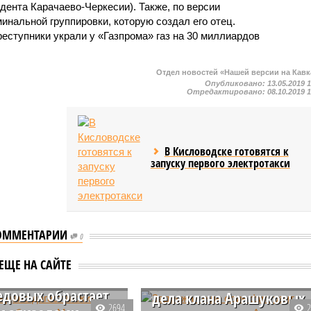
дента Карачаево-Черкесии). Также, по версии
минальной группировки, которую создал его отец.
еступники украли у «Газпрома» газ на 30 миллиардов
Отдел новостей «Нашей версии на Кавк
Опубликовано:
13.05.2019 
Отредактировано:
08.10.2019 
В Кисловодске готовятся к
запуску первого электротакси
ОММЕНТАРИИ
0
ное дело
анских
Задержан еще один
ЕЩЕ НА САЙТЕ
рдеров братьев
фигурант уголовного
довых обрастает
дела клана Арашуковых
2694