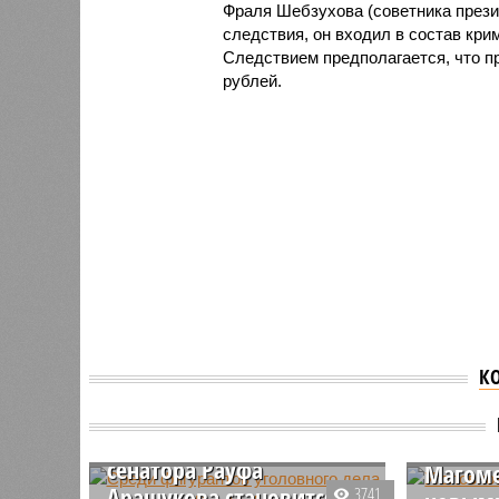
Фраля Шебзухова (советника прези
следствия, он входил в состав кри
Следствием предполагается, что пр
рублей.
К
Уголов
Среди фигурантов
дагест
уголовного дела экс-
миллиа
сенатора Рауфа
Магоме
Арашукова становится на
3741