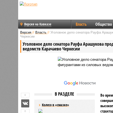
Власть
Общество
Версия на Кавказе
Версия
//
Власть
//
Уголовное дело сенатора Рауфа Арашук
Черкесии
Уголовное дело сенатора Рауфа Арашукова про
ведомств Карачаево Черкесии
В РАЗДЕЛЕ
Во врем
0
соверше
Колесо в «смазке»
высоко
структу
0