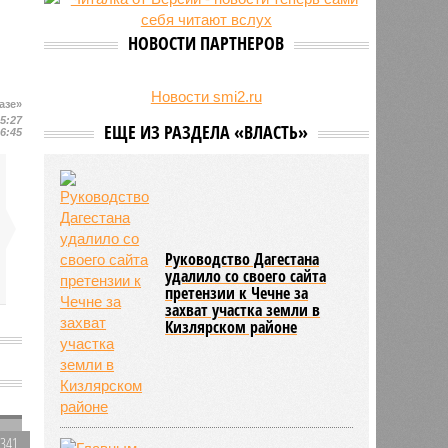
на Северном Кавказе в августе
28/07
Кисловодский пляж стал первым
НОВОСТИ ПАРТНЕРОВ
на Ставрополье обладателем
«синего флага»
27/07
Республики СКФО замкнули
Новости smi2.ru
азе»
рейтинг регионов России по
15:27
ЕЩЕ ИЗ РАЗДЕЛА «ВЛАСТЬ»
обороту розничной торговли
16:45
Руководство Дагестана
удалило со своего сайта
претензии к Чечне за
захват участка земли в
Кизлярском районе
2341