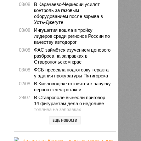
03/08
В Карачаево-Черкесии усилят
контроль за газовым
оборудованием после взрыва в
Усть-Джегуте
03/08
Ингушетия вошла в тройку
лидеров среди регионов России по
качеству автодорог
03/08
ФАС займётся изучением ценового
разброса на заправках в
Ставропольском крае
03/08
ФСБ пресекла подготовку теракта
у здания прокуратуры Пятигорска
02/08
В Кисловодске готовятся к запуску
первого электротакси
29/07
В Ставрополе вынесли приговор
14 фигурантам дела о недоливе
топлива на заправках
28/07
Продажи подержанных авто в
ЕЩЕ НОВОСТИ
СКФО сократились в 2026 году
28/07
Авиалесоохрана предупредила о
повышенной пожарной опасности