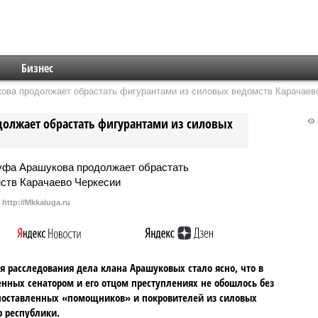
Бизнес
ова продолжает обрастать фигурантами из силовых ведомств Карачаев
должает обрастать фигурантами из силовых
http://Mkkaluga.ru
я расследования дела клана Арашуковых стало ясно, что в
нных сенатором и его отцом преступлениях не обошлось без
поставленных «помощников» и покровителей из силовых
р республики.