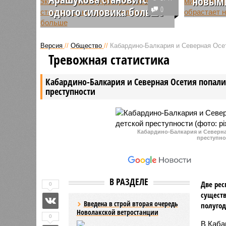
новым
одного силовика больше
0
Следстве
Следователи, занимающиеся
организу
громким уголовным делом клана
осужденн
Версия
//
Общество
//
Кабардино-Балкария и Северная Осет
Арашуковых, заинтересовались
возможно
Тревожная статистика
начальником отдела
Магомедо
прокуратуры Карачаево-
зампреда
Кабардино-Балкария и Северная Осетия попали 
Черкесии Зурабом Афауновым.
России.
преступности
Кабардино-Балкария и Северная
преступно
В РАЗДЕЛЕ
Две рес
0
существ
Введена в строй вторая очередь
полугод
Новолакской ветростанции
0
В Каба