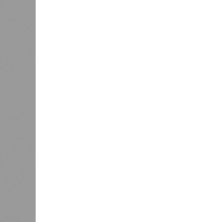
хвосте рейтинга доступности
0
жилья
Соглас
служба
17 ран
0
Дагестан попал в топ-10
18 нас
регионов-лидеров по числу
блокад
регистраций заведений общепита
Напомн
нанесл
результате чего на пике разгула с
сёл. К 12 июля эта цифра сократил
фиксируют дальнейшее улучшение 
В Агульском районе вследствие ча
прервано сообщение с селом Бурша
17 июля.
В Гунибском районе на стратегичес
уничтожили подъездные пути к мост
оказались отрезаны сразу шесть н
транспортного сообщения в Лакско
временная схема движения.