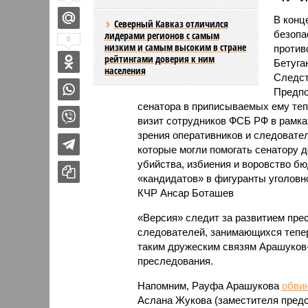
В конц
Северный Кавказ отличился
безопа
лидерами регионов с самым
0
низким и самым высоким в стране
против
рейтингами доверия к ним
Бетуга
населения
Следст
Предпо
сенатора в приписываемых ему теп
визит сотрудников ФСБ РФ в рамка
зрения оперативников и следовател
которые могли помогать сенатору д
убийства, избиения и воровство б
«кандидатов» в фигуранты уголовн
КЧР Ансар Боташев
«Версия» следит за развитием пре
следователей, занимающихся тепер
таким дружеским связям Арашуков-
преследования.
Напомним, Рауфа Арашукова
обвин
Аслана Жукова (заместителя пред