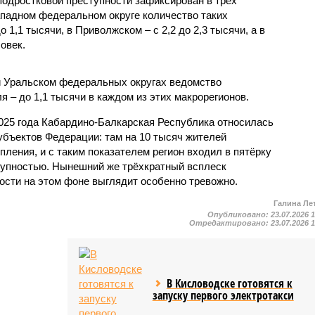
одростковой преступности зафиксирован в трёх
падном федеральном округе количество таких
1,1 тысячи, в Приволжском – с 2,2 до 2,3 тысячи, а в
овек.
и Уральском федеральных округах ведомство
 – до 1,1 тысячи в каждом из этих макрорегионов.
2025 года Кабардино-Балкарская Республика относилась
убъектов Федерации: там на 10 тысяч жителей
пления, и с таким показателем регион входил в пятёрку
тупностью. Нынешний же трёхкратный всплеск
ости на этом фоне выглядит особенно тревожно.
Галина Ле
Опубликовано:
23.07.2026 
Отредактировано:
23.07.2026 
В Кисловодске готовятся к
запуску первого электротакси