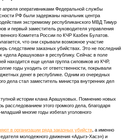
е апреля оперативниками Федеральной службы
сности РФ были задержаны начальник центра
одействия экстремизму республиканского МВД Тимур
нов и первый заместитель руководителя управления
венного Комитета России по КЧР Казбек Булатов.
лагается, что они скрывали возможное участие
ерь следствием заказных убийствах. Это не последний
х «дела Арашукова» в республику. Сейчас в поле
ей находится еще целая группа силовиков из КЧР,
олгие годы уходить от ответственности, покрывали
юджетных денег в республике. Одним из очередных
ого дела стал заместитель министра внутренних дел
ступной истории клана Арашуковых. Помнению новых
ь расследованием этого громкого дела, благодаря
младший многие годы избегал уголовного
яют в организации ряда заказных убийств
, а именно
седателя молодежного движения «Адыгэ-Хасэ») и