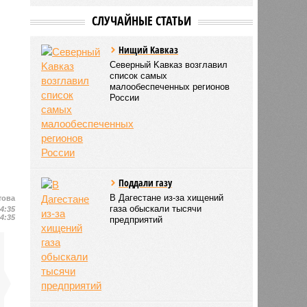
СЛУЧАЙНЫЕ СТАТЬИ
Нищий Kавказ
Северный Kавказ возглавил
список самых
малообeспеченных рeгионов
России
Поддали газу
В Дагестане из-за хищений
това
газа обыскали тысячи
14:35
14:35
предприятий