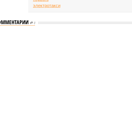
ОММЕНТАРИИ
0
таются без транспортного сообщения
транспортного сообщения
сёл остаются без транспортного сообщения (фото:
и дорожного хозяйства Республики Дагестан)
рство транспорта Республики Дагестан обнародовало
ную сводку о ходе ликвидации последствий мощных
 обрушившихся на регион.