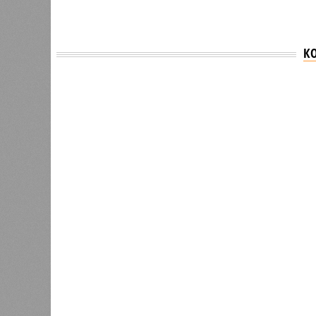
К
Версия
//
Общество
//
В Дагестане после ливней 18 сёл ос
Отрезанные от большой земли
В Дагестане после ливней 18 сёл остаются без 
В Дагестане после ливней 18 
Министерство транспорта 
В РАЗДЕЛЕ
Министе
1
актуаль
Регионы СКФО оказались в
ливней,