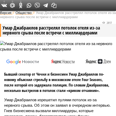
0
0
0
Версия на Кавказе
Версия
//
Общество
//
Умар Джабраилов расстрелял потолок отеля из-за
нервного срыва после встречи с миллиардерами
2817
Умар Джабраилов расстрелял потолок отеля из-за
нервного срыва после встречи с миллиардерами
Бывший сенатор от Чечни и бизнесмен Умар Джабраилов по-
новому объяснил стрельбу в московском отеле Four Seasons,
после которой его задержала полиция. По словам Джабраилова,
несколько выстрелов в потолок стали «криком отчаяния».
Умар Джабраилов изрешетил пулями потолок из-за
нервного срыва. Об этом он заявил в очередном интервью.
Гнев бизнесмена вызвали миллиардеры, которые