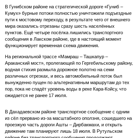
В Гунибском районе на стратегической дороге «Гуниб –
Кумух» бурные потоки полностью уничтожили подъездные
пути к мостовому переходу, в результате чего от внешнего
мира оказались отрезаны сразу шесть населённых
пунктов. Ещё четыре посёлка лишились транспортного
сообщения в Лакском районе, где в настоящий момент
функционирует временная схема движения.
На региональной трассе «Мамраш – Ташкапур –
Араканский мост», пролегающей по Гергебильскому району,
водная стихия размыла дорожное полотно на семи
различных отрезках, и весь автомобильный поток был
вынужденно пущен по альтернативным маршрутам до тех
пор, пока не спадёт уровень воды в реке Кара-Койсу, что
ожидается не ранее 17 июля.
В Дахадаевском районе транспортное сообщение с одним
из сёл прервано из-за масштабного оползня, сошедшего на
проезжую часть дороги Ашты – Дирбакмахи, и открыть
движение там планируют лишь 18 июля. В Рутульском
районе без транспортного сообщения продолжают