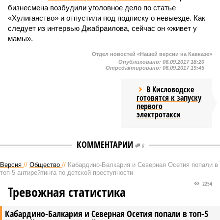
бизнесмена возбудили уголовное дело по статье
«Хулиганство» и отпустили под подписку о невыезде. Как
следует из интервью Джабраилова, сейчас он «живет у
мамы».
Отдел новостей «Нашей версии на Кавказе»
Опубликовано:
06.09.2017 18:20
Отредактировано:
06.09.2017 19:45
В Кисловодске
готовятся к запуску
первого
электротакси
КОММЕНТАРИИ
0
Версия
//
Общество
//
Кабардино-Балкария и Северная Осетия попали в
топ-5 антирейтинга по детской преступности
2254
Тревожная статистика
Кабардино-Балкария и Северная Осетия попали в топ-5