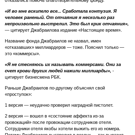
отказались помочь благотворительному фонду.
«И во мне вскипело все... Сработала контузия. Я
человек раненый. От отчаяния я несколько раз
непроизвольно выстрелил. Это был крик отчаяния»,
— цитирует Джабраилова издание «Настоящее время».
Название фонда Джабраилов не назвал, имен
«отказавших» миллиардеров — тоже. Пояснил только —
это «коммерсы».
«Я не стесняюсь их называть коммерсами. Они за
счет крови других людей нажили миллиарды»,
-
цитирует бизнесмена РБК.
Раньше Джабраилов по-другому объяснял свой
«проступок»:
1 версия — неудачно проверил наградной пистолет.
2 версия — вошел в «состояние аффекта из-за
провокаций» после провокации сотрудников отеля.
Сотрудники отеля якобы хотели выжить его из номера.
Потому Джабраилов выстрелил в воздух — так выразил