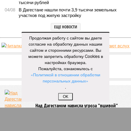
тысячи рублей
04/08
В Дагестане нашли почти 3,9 тысячи земельных
участков под жилую застройку
ЕЩЕ НОВОСТИ
Продолжая работу с сайтом вы даете
согласие на обработку данных нашим
сайтом и сторонними ресурсами. Вы
НОВОСТИ ПАРТНЕРОВ
можете запретить обработку Cookies в
настройках браузера.
Пожалуйста, ознакомьтесь с
Новости smi2.ru
«Политикой в отношении обработки
ЕЩЕ ИЗ РАЗДЕЛА «ОБЩЕСТВО»
персональных данных»
.
OK
Над Дагестаном нависла угроза "вшивой"
эпидемии