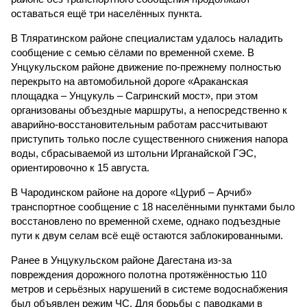
оставаться ещё три населённых пункта.
В Тляратинском районе специалистам удалось наладить
сообщение с семью сёлами по временной схеме. В
Унцукульском районе движение по-прежнему полностью
перекрыто на автомобильной дороге «Араканская
площадка – Унцукуль – Сагринский мост», при этом
организованы объездные маршруты, а непосредственно к
аварийно-восстановительным работам рассчитывают
приступить только после существенного снижения напора
воды, сбрасываемой из штольни Ирганайской ГЭС,
ориентировочно к 15 августа.
В Чародинском районе на дороге «Цуриб – Арчиб»
транспортное сообщение с 18 населёнными пунктами было
восстановлено по временной схеме, однако подъездные
пути к двум селам всё ещё остаются заблокированными.
Ранее в Унцукульском районе Дагестана из-за
повреждения дорожного полотна протяжённостью 110
метров и серьёзных нарушений в системе водоснабжения
был объявлен режим ЧС. Для борьбы с паводками в