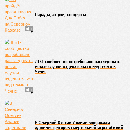
Парады, акции, концерты
1
ЛГБТ-сообщество потребовало расследовать
новые случаи издевательств над геями в
Чечне
1
В Северной Осетии-Алании задержали
администраторов смертельной игры «Синий