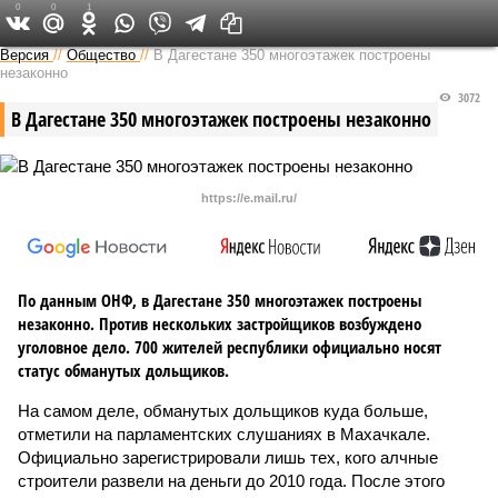
0
0
1
Версия на Кавказе
Версия
//
Общество
//
В Дагестане 350 многоэтажек построены
незаконно
3072
В Дагестане 350 многоэтажек построены незаконно
https://e.mail.ru/
По данным ОНФ, в Дагестане 350 многоэтажек построены
незаконно. Против нескольких застройщиков возбуждено
уголовное дело. 700 жителей республики официально носят
статус обманутых дольщиков.
На самом деле, обманутых дольщиков куда больше,
отметили на парламентских слушаниях в Махачкале.
Официально зарегистрировали лишь тех, кого алчные
строители развели на деньги до 2010 года. После этого