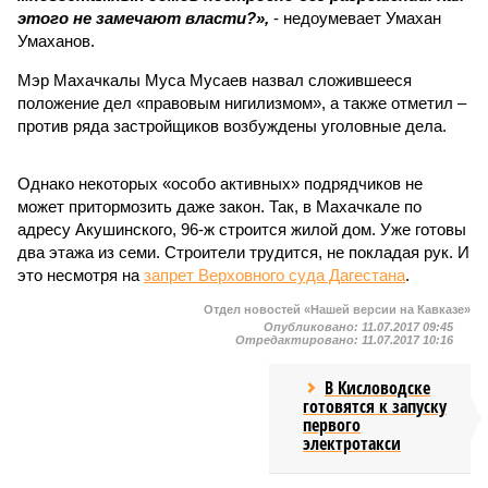
этого не замечают власти?»,
- недоумевает Умахан
Умаханов.
Мэр Махачкалы Муса Мусаев назвал сложившееся
положение дел «правовым нигилизмом», а также отметил –
против ряда застройщиков возбуждены уголовные дела.
Однако некоторых «особо активных» подрядчиков не
может притормозить даже закон. Так, в Махачкале по
адресу Акушинского, 96-ж строится жилой дом. Уже готовы
два этажа из семи. Строители трудится, не покладая рук. И
это несмотря на
запрет Верховного суда Дагестана
.
Отдел новостей «Нашей версии на Кавказе»
Опубликовано:
11.07.2017 09:45
Отредактировано:
11.07.2017 10:16
В Кисловодске
готовятся к запуску
первого
электротакси