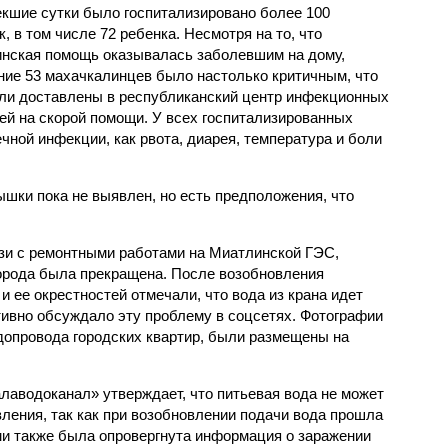
екшие сутки было госпитализировано более 100
, в том числе 72 ребенка. Несмотря на то, что
нская помощь оказывалась заболевшим на дому,
ние 53 махачкалинцев было настолько критичным, что
ли доставлены в республиканский центр инфекционных
ей на скорой помощи. У всех госпитализированных
ной инфекции, как рвота, диарея, температура и боли
шки пока не выявлен, но есть предположения, что
язи с ремонтными работами на Миатлинской ГЭС,
орода была прекращена. После возобновления
 ее окрестностей отмечали, что вода из крана идет
тивно обсуждало эту проблему в соцсетях. Фотографии
одопровода городских квартир, были размещены на
аводоканал» утверждает, что питьевая вода не может
ления, так как при возобновлении подачи вода прошла
ими также была опровергнута информация о заражении