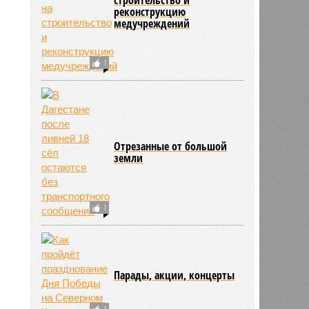
реконструкцию
медучреждений
1
Отрезанные от большой
земли
1
Парады, акции, концерты
1