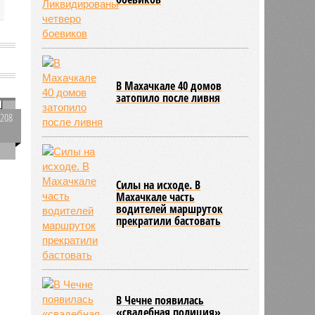
е
В Махачкале 40 домов
затопило после ливня
и
3208
0
Силы на исходе. В
Махачкале часть
водителей маршруток
прекратили бастовать
В Чечне появилась
«свадебная полиция»