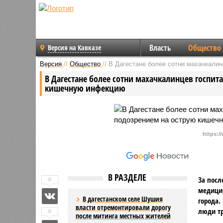
Власть
Общество
Версия на Кавказе
Версия
//
Общество
//
В Дагестане более сотни махачкали
В Дагестане более сотни махачкалинцев госпи
кишечную инфекцию
https:/
В РАЗДЕЛЕ
За посл
0
медицин
В дагестанском селе Шушия
города.
власти отремонтировали дорогу
люди тр
0
после митинга местных жителей