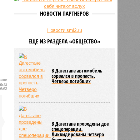
на Северном Кавказе в августе
28/07
Кисловодский пляж стал первым
НОВОСТИ ПАРТНЕРОВ
на Ставрополье обладателем
«синего флага»
27/07
Республики СКФО замкнули
Новости smi2.ru
рейтинг регионов России по
ЕЩЕ ИЗ РАЗДЕЛА «ОБЩЕСТВО»
обороту розничной торговли
В Дагестане автомобиль
сорвался в пропасть.
азе»
Четверо погибших
15:13
16:03
В Дагестане проведены две
спецоперации.
Ликвидированы четверо
боевиков