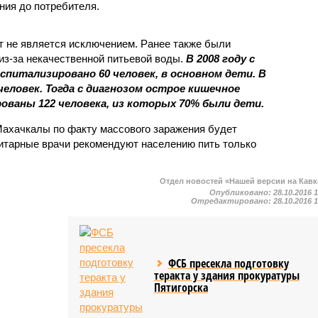
ния до потребителя.
 не является исключением. Ранее также были
з-за некачественной питьевой воды.
В 2008 году с
спитализировано 60 человек, в основном дети. В
 человек. Тогда с диагнозом острое кишечное
ованы 122 человека, из которых 70% были дети.
 Махачкалы по факту массового заражения будет
нитарные врачи рекомендуют населению пить только
Отдел новостей «Нашей версии на Кавк
Опубликовано:
28.10.2016 
Отредактировано:
28.10.2016 
ФСБ пресекла подготовку
теракта у здания прокуратуры
Пятигорска