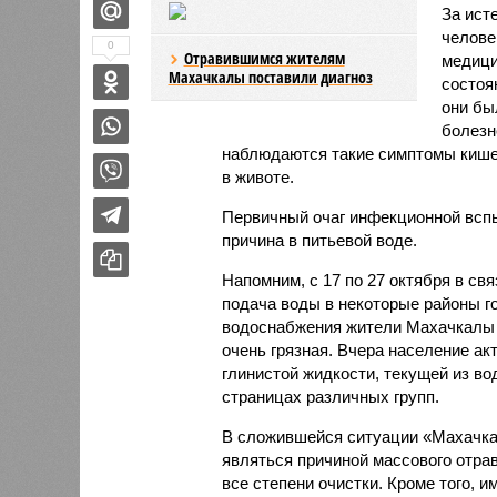
За ист
человек
0
Отравившимся жителям
медици
Махачкалы поставили диагноз
состоя
они бы
болезн
наблюдаются такие симптомы кишеч
в животе.
Первичный очаг инфекционной вспы
причина в питьевой воде.
Напомним, с 17 по 27 октября в св
подача воды в некоторые районы г
водоснабжения жители Махачкалы и
очень грязная. Вчера население ак
глинистой жидкости, текущей из в
страницах различных групп.
В сложившейся ситуации «Махачкал
являться причиной массового отрав
все степени очистки. Кроме того, 