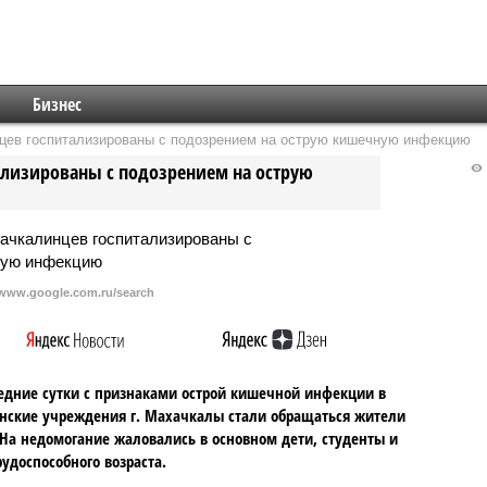
Бизнес
нцев госпитализированы с подозрением на острую кишечную инфекцию
тализированы с подозрением на острую
/www.google.com.ru/search
едние сутки с признаками острой кишечной инфекции в
ские учреждения г. Махачкалы стали обращаться жители
 На недомогание жаловались в основном дети, студенты и
удоспособного возраста.