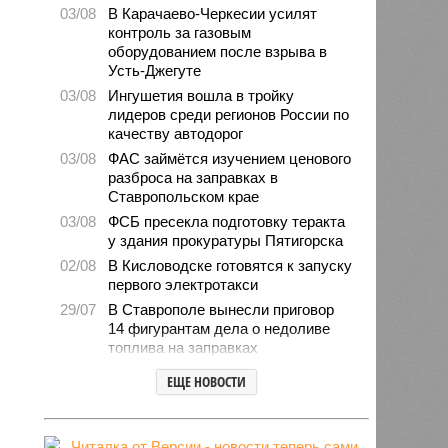
03/08
В Карачаево-Черкесии усилят
контроль за газовым
оборудованием после взрыва в
Усть-Джегуте
03/08
Ингушетия вошла в тройку
лидеров среди регионов России по
качеству автодорог
03/08
ФАС займётся изучением ценового
разброса на заправках в
Ставропольском крае
03/08
ФСБ пресекла подготовку теракта
у здания прокуратуры Пятигорска
02/08
В Кисловодске готовятся к запуску
первого электротакси
29/07
В Ставрополе вынесли приговор
14 фигурантам дела о недоливе
топлива на заправках
28/07
Продажи подержанных авто в
ЕЩЕ НОВОСТИ
СКФО сократились в 2026 году
28/07
Авиалесоохрана предупредила о
повышенной пожарной опасности