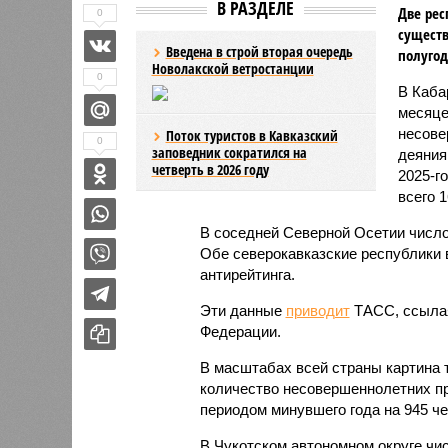
В РАЗДЕЛЕ
Две рес
0
существ
Введена в строй вторая очередь
полугод
Новолакской ветростанции
0
В Каба
месяце
несове
Поток туристов в Кавказский
0
заповедник сократился на
деяния
четверть в 2026 году
2025-г
всего 1
В соседней Северной Осетии число
Обе северокавказские республики в
антирейтинга.
Эти данные
приводит
ТАСС, ссылая
Федерации.
В масштабах всей страны картина 
количество несовершеннолетних пр
периодом минувшего года на 945 чел
В Чукотском автономном округе чи