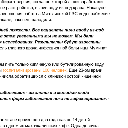
абирает версия, согласно которой люди заработали
ое расстройство, выпив воду из-под крана. Накануне
завершения работ на Миатлинской ГЭС водоснабжение
чкале, наконец, наладили.
ней тяжести. Все пациенты пили вводу из-под
 в этом уверенными мы не можем. Мы дали
я исследования. Результаты будут известны
ель главного врача инфекционной больницы Муминат
м пить только кипяченую или бутилированную воду.
цы
госпитализированы 108 человек.
Еще 23-ом врачи
о числа обратившихся с клиникой острой кишечной
аболевших - школьники и молодые люди
елых форм заболевания пока не зафиксировано»,
-
гестане произошло два года назад. 14 детей
а в одном их махачкалинских кафе. Одна девочка