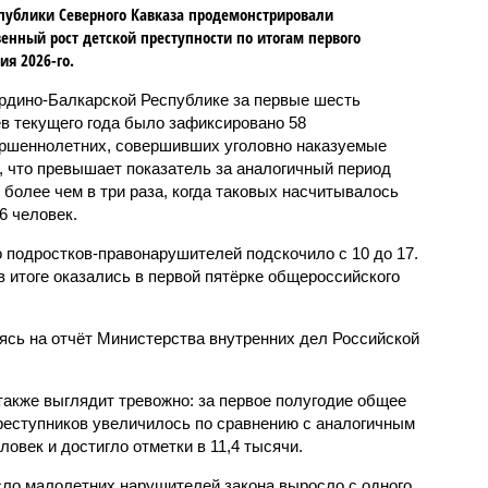
публики Северного Кавказа продемонстрировали
енный рост детской преступности по итогам первого
ия 2026-го.
рдино-Балкарской Республике за первые шесть
в текущего года было зафиксировано 58
ршеннолетних, совершивших уголовно наказуемые
, что превышает показатель за аналогичный период
о более чем в три раза, когда таковых насчитывалось
6 человек.
 подростков-правонарушителей подскочило с 10 до 17.
 итоге оказались в первой пятёрке общероссийского
сь на отчёт Министерства внутренних дел Российской
также выглядит тревожно: за первое полугодие общее
еступников увеличилось по сравнению с аналогичным
овек и достигло отметки в 11,4 тысячи.
сло малолетних нарушителей закона выросло с одного