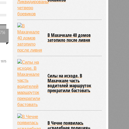
2756
В Махачкале 40 домов
о
0
затопило после ливня
1975
Силы на исходе. В
Махачкале часть
водителей маршруток
прекратили бастовать
В Чечне появилась
«свадебная полиция»