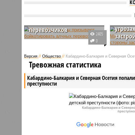
К
Жители Махачкалы
Жители
призывают
в Маха
бойкотировать алчных
угроза
перевозчиков
2405
застро
Жители Махачкалы не довольны
0
повышением платы за проезд в
Представ
общественном транспорте. Цена
компании
Версия
//
Общество
//
Кабардино-Балкария и Северная Осет
поднялась с 17 до 23 рублей.
многоэтаж
Тревожная статистика
Махачкал
владельц
Кабардино-Балкария и Северная Осетия попали 
стоящих 
преступности
некоторы
махачкал
и не меша
Кабардино-Балкария и Северная
преступно