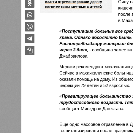
власти отремонтировали дорогу
Силу н
после митинга местных жителей
кишечн
после 
в Маха
«Поступившие больные все сред
крана. Однако абсолютно быть
Роспотребнадзору материал дл
через 3 дня»,
- сообщила заместит
Джабраилова.
Медики рекомендуют махачкалинца
Сейчас в махачкалинские больни
оказали помощь на дому. Из общег
инфекции 79 детей и 52 взрослых.
«Превалирующее большинство з
трудоспособного возраста. Тяж
сообщает Минздрав Дагестана.
Еще одно массовое отравление в Да
госпитализировали после праздник