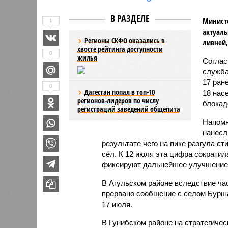
В РАЗДЕЛЕ
Министе
1
актуаль
Регионы СКФО оказались в
ливней,
хвосте рейтинга доступности
0
жилья
Соглас
служба
17 ран
0
Дагестан попал в топ-10
18 нас
регионов-лидеров по числу
блокад
регистраций заведений общепита
Напомн
нанесл
результате чего на пике разгула с
сёл. К 12 июля эта цифра сократил
фиксируют дальнейшее улучшение 
В Агульском районе вследствие ча
прервано сообщение с селом Бурша
17 июля.
В Гунибском районе на стратегичес