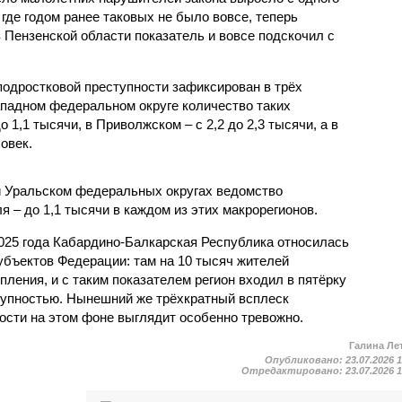
 где годом ранее таковых не было вовсе, теперь
 Пензенской области показатель и вовсе подскочил с
одростковой преступности зафиксирован в трёх
падном федеральном округе количество таких
1,1 тысячи, в Приволжском – с 2,2 до 2,3 тысячи, а в
овек.
и Уральском федеральных округах ведомство
 – до 1,1 тысячи в каждом из этих макрорегионов.
2025 года Кабардино-Балкарская Республика относилась
убъектов Федерации: там на 10 тысяч жителей
пления, и с таким показателем регион входил в пятёрку
тупностью. Нынешний же трёхкратный всплеск
ости на этом фоне выглядит особенно тревожно.
Галина Ле
Опубликовано:
23.07.2026 
Отредактировано:
23.07.2026 