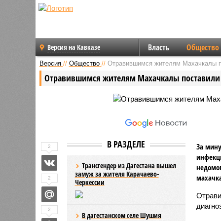
Власть
Общество
Версия на Кавказе
Версия
//
Общество
//
Отравившимся жителям Махачкалы п
Отравившимся жителям Махачкалы поставили
В РАЗДЕЛЕ
За мину
2
инфекци
Трансгендер из Дагестана вышел
недомог
замуж за жителя Карачаево-
махачка
2
Черкессии
Отрави
диагно
2
В дагестанском селе Шушия