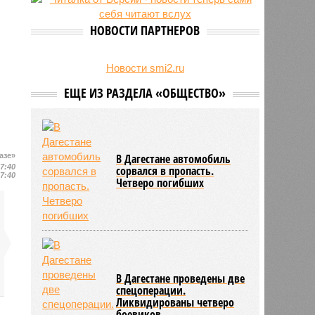
на Северном Кавказе в августе
28/07
Кисловодский пляж стал первым
НОВОСТИ ПАРТНЕРОВ
на Ставрополье обладателем
«синего флага»
27/07
Республики СКФО замкнули
Новости smi2.ru
рейтинг регионов России по
ЕЩЕ ИЗ РАЗДЕЛА «ОБЩЕСТВО»
обороту розничной торговли
азе»
В Дагестане автомобиль
17:40
сорвался в пропасть.
17:40
Четверо погибших
В Дагестане проведены две
спецоперации.
Ликвидированы четверо
боевиков