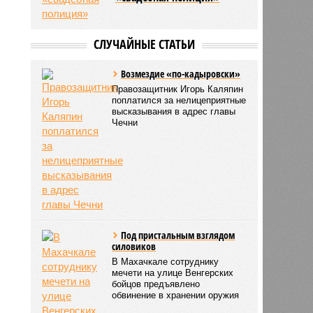
СЛУЧАЙНЫЕ СТАТЬИ
Возмездие «по-кадыровски»
Правозащитник Игорь Каляпин
поплатился за нелицеприятные
высказывания в адрес главы
Чечни
Под пристальным взглядом
силовиков
В Махачкале сотруднику
мечети на улице Венгерских
бойцов предъявлено
обвинение в хранении оружия