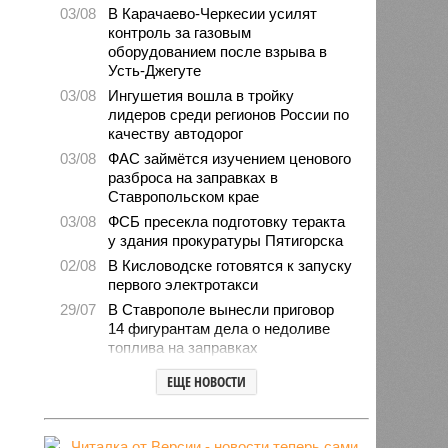
03/08
В Карачаево-Черкесии усилят
контроль за газовым
оборудованием после взрыва в
Усть-Джегуте
03/08
Ингушетия вошла в тройку
лидеров среди регионов России по
качеству автодорог
03/08
ФАС займётся изучением ценового
разброса на заправках в
Ставропольском крае
03/08
ФСБ пресекла подготовку теракта
у здания прокуратуры Пятигорска
02/08
В Кисловодске готовятся к запуску
первого электротакси
29/07
В Ставрополе вынесли приговор
14 фигурантам дела о недоливе
топлива на заправках
28/07
Продажи подержанных авто в
ЕЩЕ НОВОСТИ
СКФО сократились в 2026 году
28/07
Авиалесоохрана предупредила о
повышенной пожарной опасности