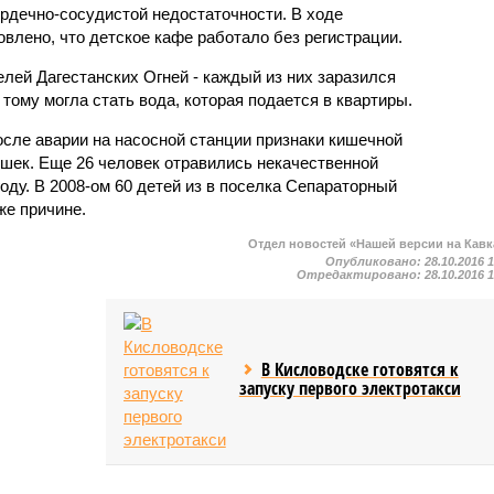
ердечно-сосудистой недостаточности. В ходе
влено, что детское кафе работало без регистрации.
лей Дагестанских Огней - каждый из них заразился
тому могла стать вода, которая подается в квартиры.
осле аварии на насосной станции признаки кишечной
шек. Еще 26 человек отравились некачественной
году. В 2008-ом 60 детей из в поселка Сепараторный
же причине.
Отдел новостей «Нашей версии на Кавк
Опубликовано:
28.10.2016 
Отредактировано:
28.10.2016 
В Кисловодске готовятся к
запуску первого электротакси