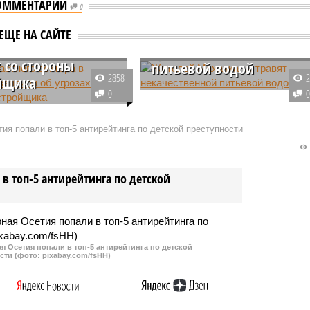
ОММЕНТАРИИ
0
 частного сектора
Жителей Махачкалы
ЕЩЕ НА САЙТЕ
чкале заявили об
травят некачественной
х со стороны
питьевой водой
2858
йщика
Жители Советского и Кировског
0
ители строительной
районов Махачкалы пьют
, которая возводит
грязную воду из-под крана.
ия попали в топ-5 антирейтинга по детской преступности
ку на улице Горького в
Сотрудники водоканала ее
е, запугивают
попросту не очищают.
ев частных домов,
в топ-5 антирейтинга по детской
по соседству. По
м данным,
инцев просят переехать
ть стройке.
 Осетия попали в топ-5 антирейтинга по детской
сти (фото: pixabay.com/fsHH)