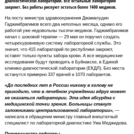
диагностической лаборатории. Все остальные лаборатории
закроют. Без работы рискуют остаться более 1400 медиков.
На посту министра здравоохранения Джамалудин
Гаджиибрагимов всего два неполных месяца, однако его
работой уже недовольны тысячи медиков. Гаджиибрагимов
начал с шоковой терапии — 29 мая он поручил создать
четырехуровневую систему лабораторной службы. Это
значит, что 415 лабораторий по республике закроют,
оставят только пункты забора крови. А все медицинские
исследования будут проводить в Буйнакске, в Единой
клинико-диагностической лаборатории (ЕКДЛ). Без места
останутся примерно 337 врачей и 1070 лаборантов.
«До последних лет в России никому в голову не
приходило, что в лечебном учреждении вдруг может
не оказаться лаборатории. Эта идея абсурдна с
медицинской точки зрения. Больницы станут
заложниками централизованной лаборатории»,
—
написала в обращении министру главный внештатный
специалист по лабораторной диагностике Ума Меджидова.
Преимущества реформы