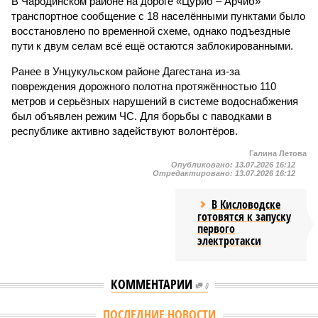
В Чародинском районе на дороге «Цуриб – Арчиб»
транспортное сообщение с 18 населёнными пунктами было
восстановлено по временной схеме, однако подъездные
пути к двум селам всё ещё остаются заблокированными.
Ранее в Унцукульском районе Дагестана из-за
повреждения дорожного полотна протяжённостью 110
метров и серьёзных нарушений в системе водоснабжения
был объявлен режим ЧС. Для борьбы с паводками в
республике активно задействуют волонтёров.
Галина Летова
Опубликовано:
13.07.2026 16:12
Отредактировано:
13.07.2026 16:12
В Кисловодске
готовятся к запуску
первого
электротакси
КОММЕНТАРИИ
0
ПОСЛЕДНИЕ НОВОСТИ