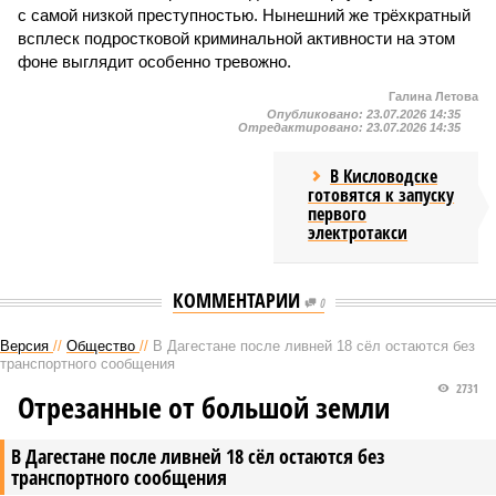
с самой низкой преступностью. Нынешний же трёхкратный
всплеск подростковой криминальной активности на этом
фоне выглядит особенно тревожно.
Галина Летова
Опубликовано:
23.07.2026 14:35
Отредактировано:
23.07.2026 14:35
В Кисловодске
готовятся к запуску
первого
электротакси
КОММЕНТАРИИ
0
Версия
//
Общество
//
В Дагестане после ливней 18 сёл остаются без
транспортного сообщения
2731
Отрезанные от большой земли
В Дагестане после ливней 18 сёл остаются без
транспортного сообщения