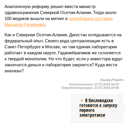
Аналогичную реформу решил ввести министр
здравоохранения Северной Осетии-Алании. Тогда около
100 медиков вышли на митинг и
потребовали отставки
Михаила Ратманова
.
Как и Северная Осетия-Алания, Дагестан оглядывается на
федеральный опыт. Своего рода централизация есть в
Санкт-Петербурге и Москве, но там единая лаборатория
работает в каждом округе. Гаджиибрагимов же склоняется
к твердой монополии. Но что будет, если у инвестора вдруг
закончатся деньги и лаборатория закроется? Куда вести
анализы?
Эдуард Радаев
Опубликовано:
27.07.2018 19:37
Отредактировано:
27.07.2018 20:46
В Кисловодске
готовятся к запуску
первого
электротакси