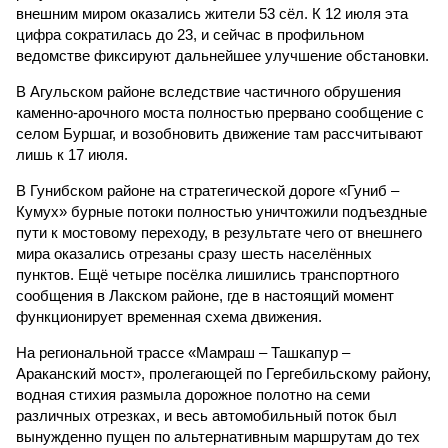
внешним миром оказались жители 53 сёл. К 12 июля эта
цифра сократилась до 23, и сейчас в профильном
ведомстве фиксируют дальнейшее улучшение обстановки.
В Агульском районе вследствие частичного обрушения
каменно-арочного моста полностью прервано сообщение с
селом Буршаг, и возобновить движение там рассчитывают
лишь к 17 июля.
В Гунибском районе на стратегической дороге «Гуниб –
Кумух» бурные потоки полностью уничтожили подъездные
пути к мостовому переходу, в результате чего от внешнего
мира оказались отрезаны сразу шесть населённых
пунктов. Ещё четыре посёлка лишились транспортного
сообщения в Лакском районе, где в настоящий момент
функционирует временная схема движения.
На региональной трассе «Мамраш – Ташкапур –
Араканский мост», пролегающей по Гергебильскому району,
водная стихия размыла дорожное полотно на семи
различных отрезках, и весь автомобильный поток был
вынужденно пущен по альтернативным маршрутам до тех