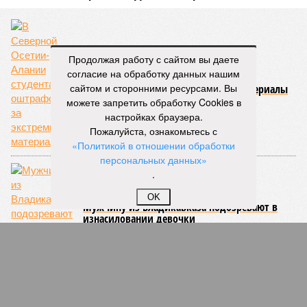
Продолжая работу с сайтом вы даете
согласие на обработку данных нашим
В Северной Осетии-Алании студента
сайтом и сторонними ресурсами. Вы
оштрафовали за экстремистские материалы
можете запретить обработку Cookies в
настройках браузера.
Пожалуйста, ознакомьтесь с
«Политикой в отношении обработки
персональных данных»
.
OK
Мужчину из Владикавказа подозревают в
изнасиловании девочки