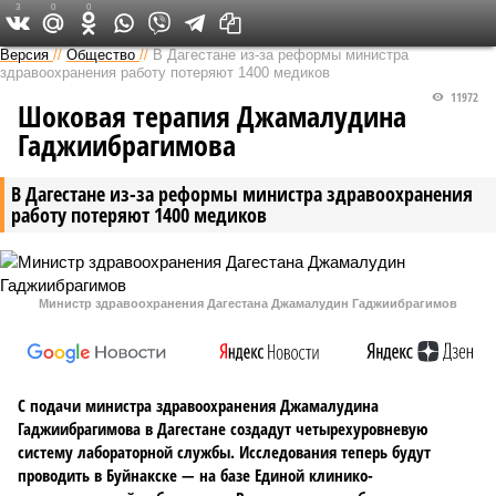
3
0
0
Версия на Кавказе
Версия
//
Общество
//
В Дагестане из-за реформы министра
здравоохранения работу потеряют 1400 медиков
11972
Шоковая терапия Джамалудина
Гаджиибрагимова
В Дагестане из-за реформы министра здравоохранения
работу потеряют 1400 медиков
Министр здравоохранения Дагестана Джамалудин Гаджиибрагимов
С подачи министра здравоохранения Джамалудина
Гаджиибрагимова в Дагестане создадут четырехуровневую
систему лабораторной службы. Исследования теперь будут
проводить в Буйнакске — на базе Единой клинико-