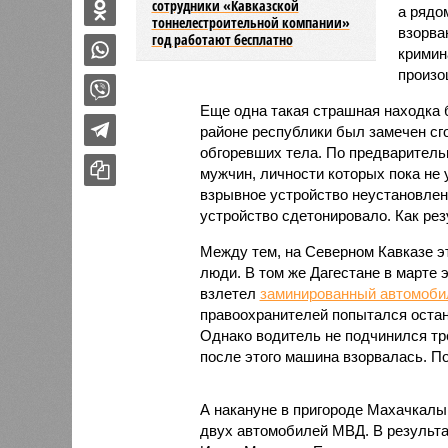
сотрудники «Кавказской
а рядо
тоннелестроительной компании»
взорва
год работают бесплатно
кримин
произо
Еще одна такая страшная находка 
районе республики был замечен сг
обгоревших тела. По предваритель
мужчин, личности которых пока не
взрывное устройство неустановлен
устройство сдетонировало. Как рез
Между тем, на Северном Кавказе эт
люди. В том же Дагестане в марте 
взлетел
заминированный автомоби
правоохранителей попытался остан
Однако водитель не подчинился тр
после этого машина взорвалась. По
А накануне в пригороде Махачкалы
двух автомобилей МВД. В результа