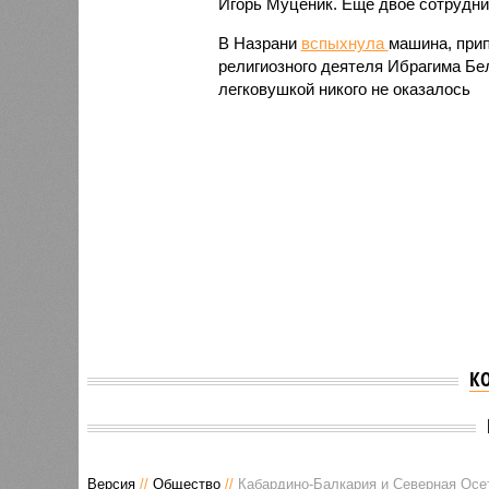
Игорь Муценик. Еще двое сотрудни
В Назрани
вспыхнула
машина, при
религиозного деятеля Ибрагима Бе
легковушкой никого не оказалось
К
Версия
//
Общество
//
Кабардино-Балкария и Северная Осет