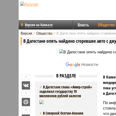
Власть
Общество
Версия на Кавказе
Версия
//
Общество
//
В Дагестане опять найдено сгоревше
В Дагестане опять найдено сгоревшее авто с д
В РАЗДЕЛЕ
В Каяке
0
внедоро
В Дагестане глава «Амир-строй»
пока ус
задолжал государству 10
в Дагес
0
миллионов рублей налогов
По инф
стояла
0
В Северной Осетии-Алании
что дв