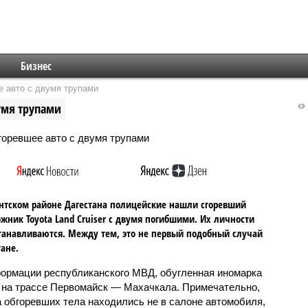
Бизнес
е авто с двумя трупами
вумя трупами
нтском районе Дагестана полицейские нашли сгоревший
жник Toyota Land Cruiser с двумя погибшими. Их личности
танавливаются. Между тем, это не первый подобный случай
тане.
ормации республиканского МВД, обугленная иномарка
 на трассе Первомайск — Махачкала. Примечательно,
а обгоревших тела находились не в салоне автомобиля,