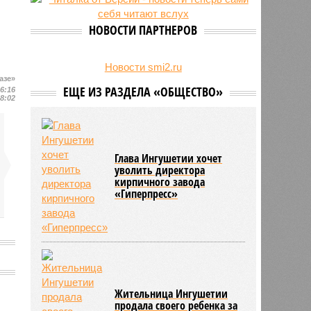
на Северном Кавказе в августе
28/07
Кисловодский пляж стал первым
НОВОСТИ ПАРТНЕРОВ
на Ставрополье обладателем
«синего флага»
27/07
Республики СКФО замкнули
Новости smi2.ru
рейтинг регионов России по
азе»
ЕЩЕ ИЗ РАЗДЕЛА «ОБЩЕСТВО»
16:16
обороту розничной торговли
18:02
Глава Ингушетии хочет
уволить директора
кирпичного завода
«Гиперпресс»
Жительница Ингушетии
продала своего ребенка за