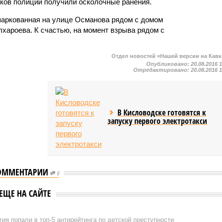
ков полиции получили осколочные ранения.
паркованная на улице Османова рядом с домом
лхароева. К счастью, на момент взрыва рядом с
Отдел новостей «Нашей версии на Кавк
Опубликовано:
20.08.2016 
Отредактировано:
20.08.2016 
В Кисловодске готовятся к
запуску первого электротакси
ОММЕНТАРИИ
0
ЕЩЕ НА САЙТЕ
ия попали в топ-5 антирейтинга по детской преступности