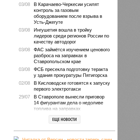
03/08
В Карачаево-Черкесии усилят
контроль за газовым
оборудованием после взрыва в
Усть-Джегуте
03/08
Ингушетия вошла в тройку
лидеров среди регионов России по
качеству автодорог
03/08
ФАС займётся изучением ценового
разброса на заправках в
Ставропольском крае
03/08
ФСБ пресекла подготовку теракта
у здания прокуратуры Пятигорска
02/08
В Кисловодске готовятся к запуску
первого электротакси
29/07
В Ставрополе вынесли приговор
14 фигурантам дела о недоливе
топлива на заправках
28/07
Продажи подержанных авто в
ЕЩЕ НОВОСТИ
СКФО сократились в 2026 году
28/07
Авиалесоохрана предупредила о
повышенной пожарной опасности