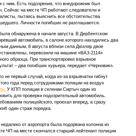
м с ним. Есть подозрения, что внедорожник был
н. Сейчас на месте ЧП работают следователи и
алисты, пытаясь выяснить все обстоятельства
шедшего. Личности погибших не разглашаются.
была обнаружена в начале августа. В Дербентском
оревший автомобиль, в салоне которого находились два
ным данным, 8 августа вблизи села Дюзляр двое
 установлены, перевозили на машине «ВАЗ-2114»
ного образца. При транспортировке взрывное
ультат – два погибших курьера, передает «Черновик».
о не первый случай, когда из-за взрывчатки гибнут
этого года перед сотрудниками полиции на воздух
ль.
У КПП полиции в селении Сиртыч один из
овить для проверки подозрительный автомобиль.
ебованиям полицейского, проехал вперед, а сразу
гиб один страж порядка.
 недалеко от аэропорта была подорвана колонна из
те ЧП на месте скончался старший лейтенант полиции