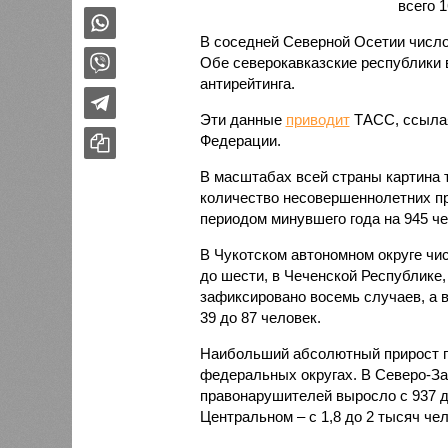
всего 1
В соседней Северной Осетии число
Обе северокавказские республики в
антирейтинга.
Эти данные
приводит
ТАСС, ссылая
Федерации.
В масштабах всей страны картина 
количество несовершеннолетних пр
периодом минувшего года на 945 чел
В Чукотском автономном округе чи
до шести, в Чеченской Республике,
зафиксировано восемь случаев, а в
39 до 87 человек.
Наибольший абсолютный прирост п
федеральных округах. В Северо-За
правонарушителей выросло с 937 до 
Центральном – с 1,8 до 2 тысяч чел