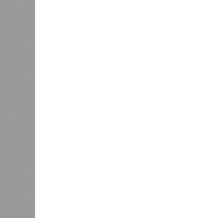
Версия
//
Общество
//
В Дагестане после ливней 18 сёл ос
Отрезанные от большой земли
В Дагестане после ливней 18 сёл остаются без 
В Дагестане после ливней 18 
Министерство транспорта 
В РАЗДЕЛЕ
Министе
1
актуаль
Регионы СКФО оказались в
ливней,
хвосте рейтинга доступности
0
жилья
Соглас
служба
17 ран
0
Дагестан попал в топ-10
18 нас