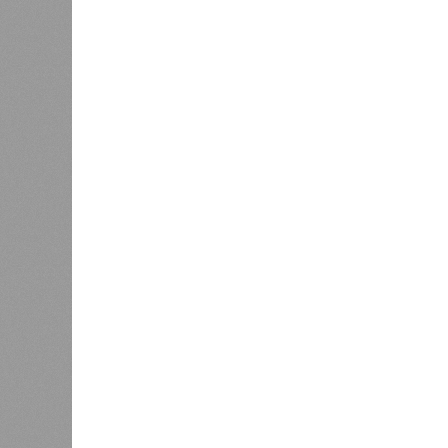
регионов-лидеров по числу
блокад
регистраций заведений общепита
Напомн
нанесл
результате чего на пике разгула с
сёл. К 12 июля эта цифра сократил
фиксируют дальнейшее улучшение 
В Агульском районе вследствие ча
прервано сообщение с селом Бурша
17 июля.
В Гунибском районе на стратегичес
уничтожили подъездные пути к мост
оказались отрезаны сразу шесть н
транспортного сообщения в Лакско
временная схема движения.
На региональной трассе «Мамраш –
Гергебильскому району, водная ст
отрезках, и весь автомобильный п
маршрутам до тех пор, пока не спа