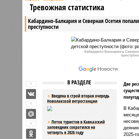
Тревожная статистика
Кабардино-Балкария и Северная Осетия попали 
преступности
Кабардино-Балкария и Северная
преступно
В РАЗДЕЛЕ
Две рес
0
существ
Введена в строй вторая очередь
полугод
Новолакской ветростанции
0
В Каба
месяце
несове
Поток туристов в Кавказский
0
заповедник сократился на
деяния
четверть в 2026 году
2025-г