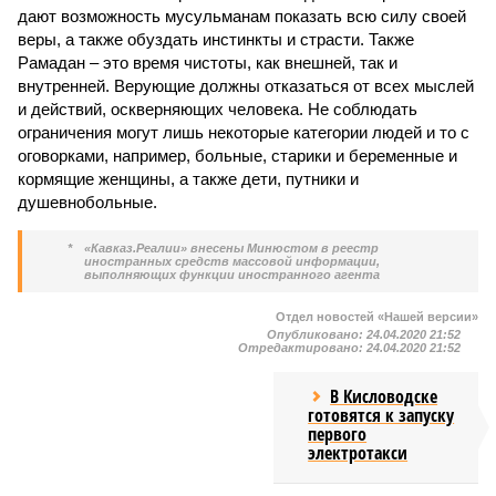
дают возможность мусульманам показать всю силу своей
веры, а также обуздать инстинкты и страсти. Также
Рамадан – это время чистоты, как внешней, так и
внутренней. Верующие должны отказаться от всех мыслей
и действий, оскверняющих человека. Не соблюдать
ограничения могут лишь некоторые категории людей и то с
оговорками, например, больные, старики и беременные и
кормящие женщины, а также дети, путники и
душевнобольные.
*
«Кавказ.Реалии» внесены Минюстом в реестр
иностранных средств массовой информации,
выполняющих функции иностранного агента
Отдел новостей «Нашей версии»
Опубликовано:
24.04.2020 21:52
Отредактировано:
24.04.2020 21:52
В Кисловодске
готовятся к запуску
первого
электротакси