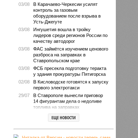
03/08
В Карачаево-Черкесии усилят
контроль за газовым
оборудованием после взрыва в
Усть-Джегуте
03/08
Ингушетия вошла в тройку
лидеров среди регионов России по
качеству автодорог
03/08
ФАС займётся изучением ценового
разброса на заправках в
Ставропольском крае
03/08
ФСБ пресекла подготовку теракта
у здания прокуратуры Пятигорска
02/08
В Кисловодске готовятся к запуску
первого электротакси
29/07
В Ставрополе вынесли приговор
14 фигурантам дела о недоливе
топлива на заправках
28/07
Продажи подержанных авто в
ЕЩЕ НОВОСТИ
СКФО сократились в 2026 году
28/07
Авиалесоохрана предупредила о
повышенной пожарной опасности