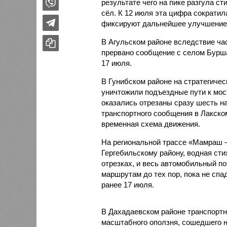
результате чего на пике разгула с
сёл. К 12 июля эта цифра сократил
фиксируют дальнейшее улучшение 
В Агульском районе вследствие ча
прервано сообщение с селом Бурша
17 июля.
В Гунибском районе на стратегичес
уничтожили подъездные пути к мост
оказались отрезаны сразу шесть н
транспортного сообщения в Лакско
временная схема движения.
На региональной трассе «Мамраш –
Гергебильскому району, водная ст
отрезках, и весь автомобильный п
маршрутам до тех пор, пока не спа
ранее 17 июля.
В Дахадаевском районе транспортн
масштабного оползня, сошедшего н