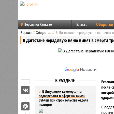
Власть
Общество
Версия на Кавказе
Версия
//
Общество
//
В Дагестане нерадивую няню винят в
В Дагестане нерадивую няню винят в смерти т
В РАЗДЕЛЕ
Резонан
0
после с
В Ингушетии коммерсанта
которой
подозревают в афере на 14 млн
ударив
0
рублей при строительстве отдела
полиции
Следст
против