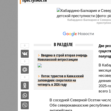
Кабардино-Балкария и Северная
преступно
В РАЗДЕЛЕ
Две рес
0
существ
Введена в строй вторая очередь
полугод
Новолакской ветростанции
0
В Каба
месяце
несове
Поток туристов в Кавказский
0
заповедник сократился на
деяния
четверть в 2026 году
2025-г
всего 1
В соседней Северной Осетии число
Обе северокавказские республики в
антирейтинга.