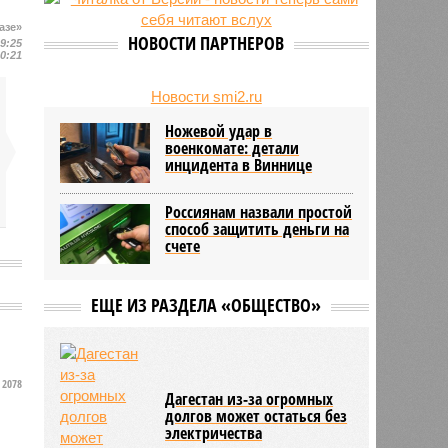
на Северном Кавказе в августе
азе»
28/07
Кисловодский пляж стал первым
НОВОСТИ ПАРТНЕРОВ
09:25
на Ставрополье обладателем
10:21
«синего флага»
27/07
Республики СКФО замкнули
Новости smi2.ru
рейтинг регионов России по
Ножевой удар в
обороту розничной торговли
военкомате: детали
инцидента в Виннице
Россиянам назвали простой
способ защитить деньги на
счете
ЕЩЕ ИЗ РАЗДЕЛА «ОБЩЕСТВО»
2078
Дагестан из-за огромных
долгов может остаться без
электричества