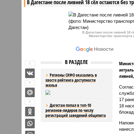
В Дагестане после ливней 18 сёл остаются без 
В Дагестане после ливней 18 
Министерство транспорта 
В РАЗДЕЛЕ
Министе
1
актуаль
Регионы СКФО оказались в
ливней,
хвосте рейтинга доступности
0
жилья
Соглас
служба
17 ран
0
Дагестан попал в топ-10
18 нас
регионов-лидеров по числу
блокад
регистраций заведений общепита
Напомн
нанесл