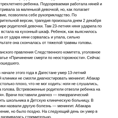
 трехлетнего ребенка. Подозреваемая работала няней и
тривала за маленькой девочкой, но, как полагает
вие, позволяла себе рукоприкладство. По
рительной версии, трагедия произошла днем 2 декабря
тире родителей девочки. Там 23-летняя няня ударила по
и встала на кухонный шкаф. Ребенок, как выяснилось
ка от удара няни сорвалась и упала, сильно
льтате она скончалась от тяжелой травмы головы.
анского правления Следственного комитета, уголовное
татье «Причинение смерти по неосторожности». Сейчас
зошедшего.
начале этого года в Дагестане умер 13-летний
й клиники не смогли диагностировать менингит. Абакар
только плохо, что не мог ходить: ноги не слушались,
а голова. Встревоженные родители отвезли ребенка на
я». Врачи поставили диагноз — геморрагический
ить школьника в Детскую клиническую больницу. В
ки назвали другую болезнь — менингит. Абакара
чение, но было поздно. На следующий день он умер в
 развивалась стремительно.