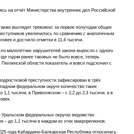
сь на отчёт Министерства внутренних дел Российской
также выглядит тревожно: за первое полугодие общее
еступников увеличилось по сравнению с аналогичным
овек и достигло отметки в 11,4 тысячи.
сло малолетних нарушителей закона выросло с одного
 где годом ранее таковых не было вовсе, теперь
 Пензенской области показатель и вовсе подскочил с
одростковой преступности зафиксирован в трёх
падном федеральном округе количество таких
1,1 тысячи, в Приволжском – с 2,2 до 2,3 тысячи, а в
овек.
и Уральском федеральных округах ведомство
 – до 1,1 тысячи в каждом из этих макрорегионов.
2025 года Кабардино-Балкарская Республика относилась