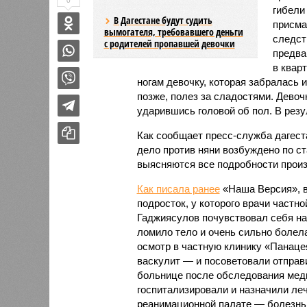
0
гибели
В Дагестане будут судить
присма
вымогателя, требовавшего деньги
следст
с родителей пропавшей девочки
предва
в квар
ногам девочку, которая забралась 
позже, полез за сладостями. Девоч
ударившись головой об пол. В резу
Как сообщает пресс-служба дагест
дело против няни возбуждено по с
выясняются все подробности прои
Как писала ранее
«Наша Версия», в 
подросток, у которого врачи частно
Гаджиясулов почувствовал себя нас
ломило тело и очень сильно болел
осмотр в частную клинику «Панаце
васкулит — и посоветовали отправ
больнице после обследования меди
госпитализировали и назначили ле
реанимационной палате — болезнь