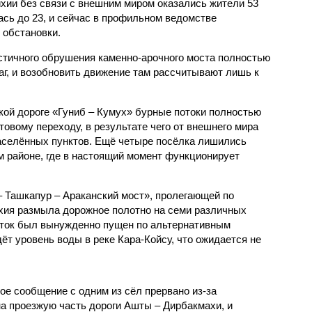
тихии без связи с внешним миром оказались жители 53
ась до 23, и сейчас в профильном ведомстве
обстановки.
стичного обрушения каменно-арочного моста полностью
г, и возобновить движение там рассчитывают лишь к
кой дороге «Гуниб – Кумух» бурные потоки полностью
овому переходу, в результате чего от внешнего мира
аселённых пунктов. Ещё четыре посёлка лишились
м районе, где в настоящий момент функционирует
 Ташкапур – Араканский мост», пролегающей по
ихия размыла дорожное полотно на семи различных
оток был вынужденно пущен по альтернативным
дёт уровень воды в реке Кара-Койсу, что ожидается не
ое сообщение с одним из сёл прервано из-за
а проезжую часть дороги Ашты – Дирбакмахи, и