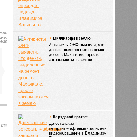
това
Миллиарды в землю
14:35
14:35
Активисты ОНФ выявили, что
деньги, выделенные на ремонт
дорог в Махачкале, просто
закапываются в землю
Не рядовой протест
Дагестанские
2748
ветераны-«афганцы» записали
видеообращение в Владимиру