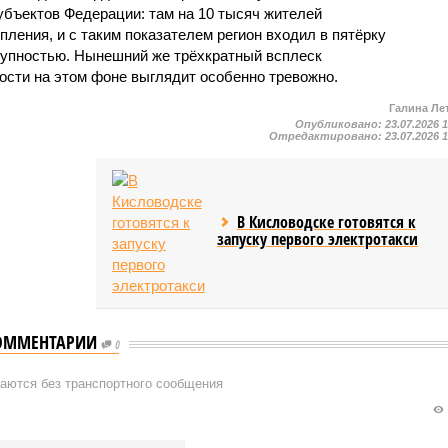
убъектов Федерации: там на 10 тысяч жителей
пления, и с таким показателем регион входил в пятёрку
тупностью. Нынешний же трёхкратный всплеск
ости на этом фоне выглядит особенно тревожно.
Галина Ле
Опубликовано:
23.07.2026 
Отредактировано:
23.07.2026 
В Кисловодске готовятся к
запуску первого электротакси
ОММЕНТАРИИ
0
таются без транспортного сообщения