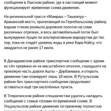
сообщения в Лакском районе, где в настоящий момент
функционирует временная схема движения.
На региональной трассе «Мамраш – Ташкапур –
Араканский мост», пролегающей по Гергебильскому району,
водная стихия размыла дорожное полотно на семи
различных отрезках, и весь автомобильный поток был
вынужденно пущен по альтернативным маршрутам до тех
пор, пока не спадёт уровень воды в реке Кара-Койсу, что
ожидается не ранее 17 июля.
В Дахадаевском районе транспортное сообщение с одним
из сёл прервано из-за масштабного оползня, сошедшего на
проезжую часть дороги Ашты – Дирбакмахи, и открыть
движение там планируют лишь 18 июля. В Рутульском
районе без транспортного сообщения продолжают
оставаться ещё три населённых пункта.
В Тляратинском районе специалистам удалось наладить
сообщение с семью сёлами по временной схеме. В
Унцукульском районе движение по-прежнему полностью