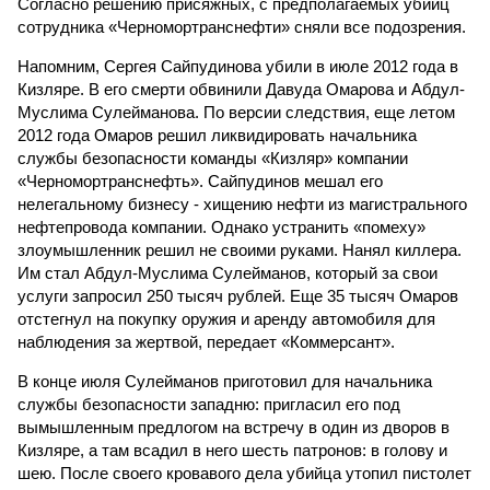
Согласно решению присяжных, с предполагаемых убийц
сотрудника «Черномортранснефти» сняли все подозрения.
Напомним, Сергея Сайпудинова убили в июле 2012 года в
Кизляре. В его смерти обвинили Давуда Омарова и Абдул-
Муслима Сулейманова. По версии следствия, еще летом
2012 года Омаров решил ликвидировать начальника
службы безопасности команды «Кизляр» компании
«Черномортранснефть». Сайпудинов мешал его
нелегальному бизнесу - хищению нефти из магистрального
нефтепровода компании. Однако устранить «помеху»
злоумышленник решил не своими руками. Нанял киллера.
Им стал Абдул-Муслима Сулейманов, который за свои
услуги запросил 250 тысяч рублей. Еще 35 тысяч Омаров
отстегнул на покупку оружия и аренду автомобиля для
наблюдения за жертвой, передает «Коммерсант».
В конце июля Сулейманов приготовил для начальника
службы безопасности западню: пригласил его под
вымышленным предлогом на встречу в один из дворов в
Кизляре, а там всадил в него шесть патронов: в голову и
шею. После своего кровавого дела убийца утопил пистолет