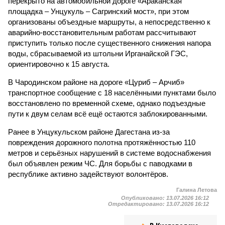
перекрыто на автомобильной дороге «Араканская
площадка – Унцукуль – Сагринский мост», при этом
организованы объездные маршруты, а непосредственно к
аварийно-восстановительным работам рассчитывают
приступить только после существенного снижения напора
воды, сбрасываемой из штольни Ирганайской ГЭС,
ориентировочно к 15 августа.
В Чародинском районе на дороге «Цуриб – Арчиб»
транспортное сообщение с 18 населёнными пунктами было
восстановлено по временной схеме, однако подъездные
пути к двум селам всё ещё остаются заблокированными.
Ранее в Унцукульском районе Дагестана из-за
повреждения дорожного полотна протяжённостью 110
метров и серьёзных нарушений в системе водоснабжения
был объявлен режим ЧС. Для борьбы с паводками в
республике активно задействуют волонтёров.
Галина Летова
Опубликовано:
13.07.2026 16:12
Отредактировано:
13.07.2026 16:12