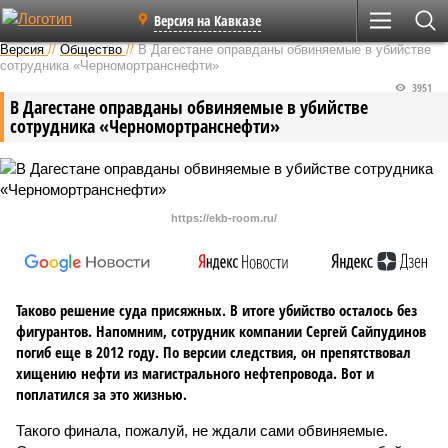
Версия на Кавказе
Версия
//
Общество
//
В Дагестане оправданы обвиняемые в убийстве
сотрудника «Черномортранснефти»
3951
В Дагестане оправданы обвиняемые в убийстве
сотрудника «Черномортранснефти»
https://ekb-room.ru/
Таково решение суда присяжных. В итоге убийство осталось без
фигурантов. Напомним, сотрудник компании Сергей Сайпудинов
погиб еще в 2012 году. По версии следствия, он препятствовал
хищению нефти из магистрального нефтепровода. Вот и
поплатился за это жизнью.
Такого финала, пожалуй, не ждали сами обвиняемые.