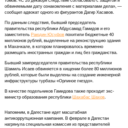
томов. «С 26 декабря следствие согласовало с защитой и
обвиняемыми дату ознакомления с материалами дела», —
сообщил адвокат одного из фигурантов Дагир Хасавов.
По данным следствия, бывший председатель
правительства республики Абдусамад Гамидов и его
заместитель
Раюдин Юсуфов
похитили бюджетные 40
миллионов рублей, выделенные на реконструкцию здания
в Махачкале, в котором планировалось временно
размещать иностранных граждан и лиц без гражданства.
Бывший зампредседателя правительства республики
Шамиль Исаев обвиняется в хищении более 80 миллионов
рублей, которые были выделены на создание инженерной
инфраструктуры турбазы «Орлиное гнездо».
В качестве подельников Гамидова также проходит экс-
министр образования республики
Шахабас Шахов
.
Напомним, в Дагестане идет масштабная
антикоррупционная кампания. В феврале в Дагестан
нагрянула специальная комиссия из представителей