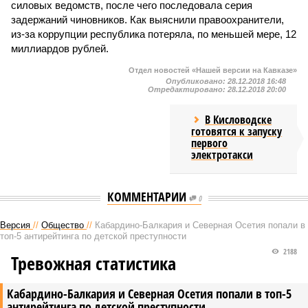
силовых ведомств, после чего последовала серия
задержаний чиновников. Как выяснили правоохранители,
из-за коррупции республика потеряла, по меньшей мере, 12
миллиардов рублей.
Отдел новостей «Нашей версии на Кавказе»
Опубликовано:
28.12.2018 16:48
Отредактировано:
28.12.2018 20:00
В Кисловодске
готовятся к запуску
первого
электротакси
КОММЕНТАРИИ
0
Версия
//
Общество
//
Кабардино-Балкария и Северная Осетия попали в
топ-5 антирейтинга по детской преступности
2188
Тревожная статистика
Кабардино-Балкария и Северная Осетия попали в топ-5
антирейтинга по детской преступности