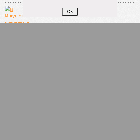
.
OK
В Ингушетии чиновников и бывших
банкиров подозревают в хищении 335
миллионов рублей
Верховный суд Чечни отказался освободить
Титиева