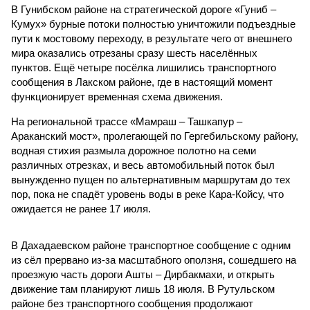
В Гунибском районе на стратегической дороге «Гуниб –
Кумух» бурные потоки полностью уничтожили подъездные
пути к мостовому переходу, в результате чего от внешнего
мира оказались отрезаны сразу шесть населённых
пунктов. Ещё четыре посёлка лишились транспортного
сообщения в Лакском районе, где в настоящий момент
функционирует временная схема движения.
На региональной трассе «Мамраш – Ташкапур –
Араканский мост», пролегающей по Гергебильскому району,
водная стихия размыла дорожное полотно на семи
различных отрезках, и весь автомобильный поток был
вынужденно пущен по альтернативным маршрутам до тех
пор, пока не спадёт уровень воды в реке Кара-Койсу, что
ожидается не ранее 17 июля.
В Дахадаевском районе транспортное сообщение с одним
из сёл прервано из-за масштабного оползня, сошедшего на
проезжую часть дороги Ашты – Дирбакмахи, и открыть
движение там планируют лишь 18 июля. В Рутульском
районе без транспортного сообщения продолжают